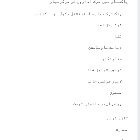
پاکستان میں ترک اداروں کی سرگرمیاں
پاک ترک معارف انٹرنشنل سکول اینڈ کالجز
ترک ہلال احمر
ٹکا
دیانت فاؤنڈیشن
سفارتکار
کراچی قونصل خانہ
لاہور قونصل خانہ
متفرق
یونس ایمرے انسٹی ٹیوٹ
تازہ ترین
تجارت