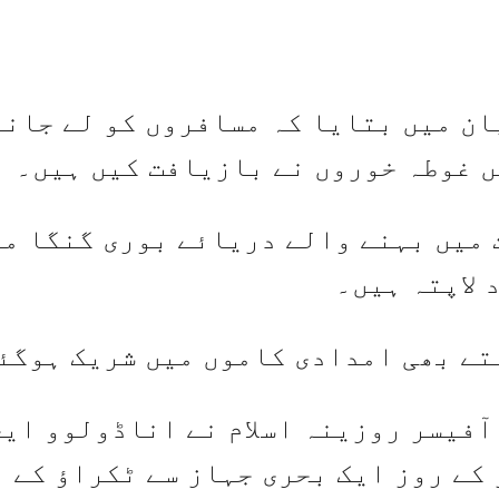
Sh
ان میں بتایا کہ مسافروں کو لے جانے
میں بہنے والے دریائے بوری گنگا م
 لاپتہ ہیں۔
تے بھی امدادی کاموں میں شریک ہوگئ
آفیسر روزینہ اسلام نے اناڈولوو ایج
کے روز ایک بحری جہاز سے ٹکراؤ کے 