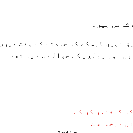
 شامل ہیں۔
ق نہیں کرسکے کہ حادثے کے وقت فیری
 پولیس کے حوالے سے یہ تعداد 100 بتائی ہے۔
و گرفتار کر کے
نی درخواست
Read Next