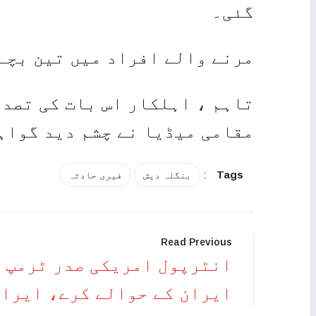
گئی۔
مرنے والے افراد میں تین بچے
تاہم ، اہلکار اس بات کی تصدی
مقامی میڈیا نے چشم دید گواہوں اور
:
Tags
بنگلہ دیش
فیری حادثہ
Read Previous
انٹرپول امریکی صدر ٹرمپ ک
ایران کے حوالے کرے، ایرا