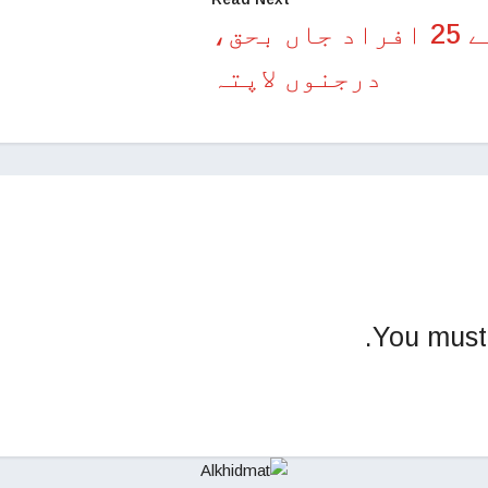
بنگلہ دیش: کشتی ڈوبنے سے 25 افراد جاں بحق،
درجنوں لاپتہ
You mus