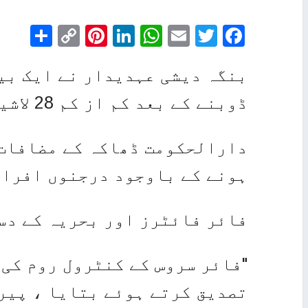
are
Pinterest
Copy
LinkedIn
WhatsApp
Email
Facebook
Twitter
Link
بنگہ دیشی عہدیدار نے ایک بی
ڈوبنے کے بعد کم از کم 28 لاشیں غوطہ خوروں نے بازیافت کیں ہیں۔
دارالحکومت ڈھاکہ کے مضافات 
ہونے کے باوجود درجنوں افراد
فائر فائٹرز اور بحریہ کے دس
"فائر سروس کے کنٹرول روم کی 
تصدیق کرتے ہوئے بتایا ، پیر 