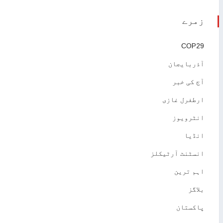
زمرے
COP29
آذربایجان
آج کی خبر
ارطغرل غازی
انٹرویوز
انڈیا
انسٹنٹ آرٹیکلز
اہم ترین
بلاگز
پاکستان