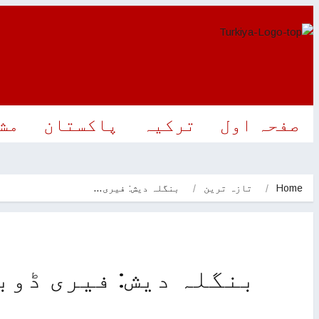
صفحہ اول
ترکیہ
پاکستان
مش
Home
تازہ ترین
بنگلہ دیش: فیری…
بنگلہ دیش: فیری ڈوبنے سے 28 افراد ہلاک ، 