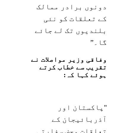
دونوں برادر ممالک
کے تعلقات کو نئی
بلندیوں تک لے جائے
گا۔”
وفاقی وزیر مواصلات نے
تقریب سے خطاب کرتے
ہوئے کہا کہ:
"پاکستان اور
آذربائیجان کے
تعلقات محض سفارتی