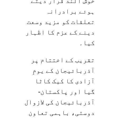
خوش آئند قرار دیتے
ہوئے برادرانہ
تعلقات کو مزید وسعت
دینے کے عزم کا اظہار
کیا۔
تقریب کے اختتام پر
آذربائیجان کے یومِ
آزادی کا کیک کاٹا
گیا اور پاکستان-
آذربائیجان کی لازوال
دوستی، باہمی تعاون