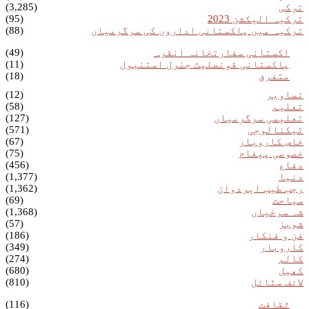
ترکی
(3,285)
ترکیہ الیکشن 2023
(95)
ترکیہ میں پاکستانی اداروں کی سرگرمیاں
(88)
اکستانی سفارتخانہ انقرہ
(49)
پاکستانی قونصلیٹ جنرل استنبول
(11)
متفرق
(18)
تصاویر
(12)
تعلیم
(58)
تعلیمی سرگرمیاں
(127)
ٹیکنالوجی
(571)
خاص کاروبار
(67)
خصوصی پیغام
(75)
دفاع
(456)
دنیا
(1,377)
رجب طیب ایردوان
(1,362)
سیاحت
(69)
شہ سرخیاں
(1,368)
شوبز
(57)
فن و فنکار
(186)
کاروبار
(349)
کالم
(274)
کھیل
(680)
لائف سٹائل
(810)
ثقافت
(116)