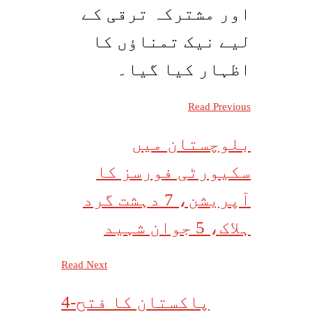
اور مشترکہ ترقی کے
لیے نیک تمناؤں کا
اظہار کیا گیا۔
Read Previous
بلوچستان میں
سکیورٹی فورسز کا
آپریشن، 7 دہشت گرد
ہلاک، 5 جوان شہید
Read Next
پاکستان کا فتح-4