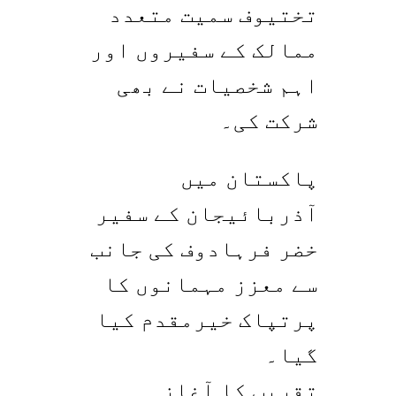
تختیوف سمیت متعدد
ممالک کے سفیروں اور
اہم شخصیات نے بھی
شرکت کی۔
پاکستان میں
آذربائیجان کے سفیر
خضر فرہادوف کی جانب
سے معزز مہمانوں کا
پرتپاک خیرمقدم کیا
گیا۔
تقریب کا آغاز