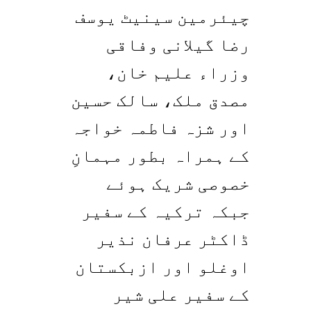
چیئرمین سینیٹ یوسف
رضا گیلانی وفاقی
وزراء علیم خان،
مصدق ملک، سالک حسین
اور شزہ فاطمہ خواجہ
کے ہمراہ بطور مہمانِ
خصوصی شریک ہوئے
جبکہ ترکیہ کے سفیر
ڈاکٹر عرفان نذیر
اوغلو اور ازبکستان
کے سفیر علی شیر