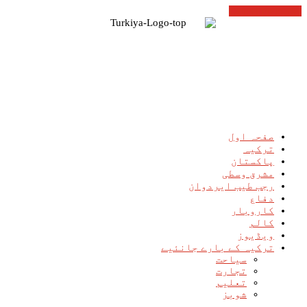
Cancel Preloader
صفحہ اول
ترکیہ
پاکستان
مشرق وسطی
رجب طیب ایردوان
دفاع
کاروبار
کالم
ویڈیوز
ترکیہ کے بارے جانئیے
سیاحت
تجارت
تعلیم
شوبز