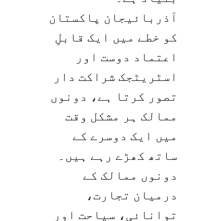
آذربائیجان پاکستان
کو خطے میں ایک قابلِ
اعتماد دوست اور
اسٹریٹجک شراکت دار
تصور کرتا ہے، دونوں
ممالک ہر مشکل وقت
میں ایک دوسرے کے
ساتھ کھڑے رہے ہیں۔
دونوں ممالک کے
درمیان تجارت،
توانائی، سیاحت اور