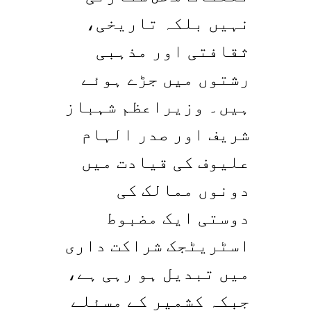
نہیں بلکہ تاریخی،
ثقافتی اور مذہبی
رشتوں میں جڑے ہوئے
ہیں۔ وزیراعظم شہباز
شریف اور صدر الہام
علیوف کی قیادت میں
دونوں ممالک کی
دوستی ایک مضبوط
اسٹریٹجک شراکت داری
میں تبدیل ہو رہی ہے،
جبکہ کشمیر کے مسئلے