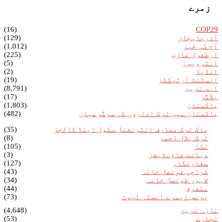
زمرے
(16)
COP29
آذربایجان
(129)
آج کی خبر
(1,012)
ارطغرل غازی
(225)
انٹرویوز
(5)
انڈیا
(2)
انسٹنٹ آرٹیکلز
(19)
اہم ترین
(8,791)
بلاگز
(17)
پاکستان
(1,803)
پاکستان میں ترک اداروں کی سرگرمیاں
(482)
پاک ترک معارف انٹرنشنل سکول اینڈ کالجز
(35)
ترک ہلال احمر
(8)
ٹکا
(105)
دیانت فاؤنڈیشن
(3)
سفارتکار
(127)
کراچی قونصل خانہ
(43)
لاہور قونصل خانہ
(34)
متفرق
(44)
یونس ایمرے انسٹی ٹیوٹ
(73)
تازہ ترین
(4,648)
تجارت
(53)