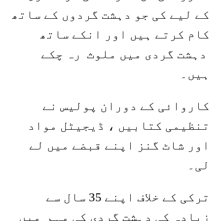
کے لیے کی جو دہشت گردوں کے ساتھ
کام کرتے ہیں اور انکے ساتھ
دہشت گردی میں ملوث رہ چکے
ہیں۔
کاروائی کے دوران پولیس نے
تنظیمی کتابیں ، ڈیجیٹل مواد
اور شاٹ گنز اپنے قبضے میں لے
لی۔
ترکی کے خلاف اپنے 35 سال سے
زیادہ کی دہشت گردی کی مہم میں