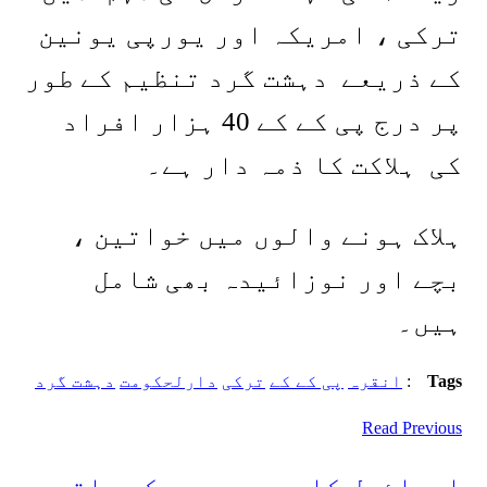
ترکی ، امریکہ اور یورپی یونین
کے ذریعے دہشت گرد تنظیم کے طور
پر درج پی کے کے 40 ہزار افراد
کی ہلاکت کا ذمہ دار ہے۔
ہلاک ہونے والوں میں خواتین ،
بچے اور نوزائیدہ بھی شامل
ہیں۔
Tags
:
انقرہ
پی کے کے
ترکی
دارلحکومت
دہشت گرد
Read Previous
اسرائیل کا سعودی عرب کے ساتھ