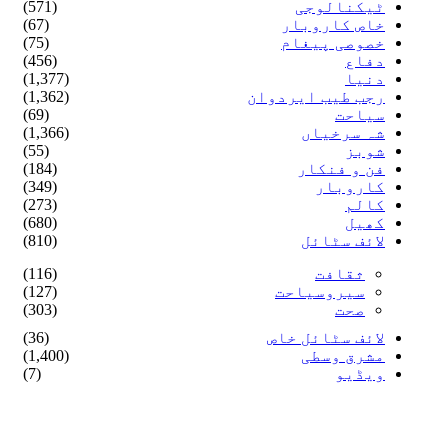
ٹیکنالوجی
(571)
خاص کاروبار
(67)
خصوصی پیغام
(75)
دفاع
(456)
دنیا
(1,377)
رجب طیب ایردوان
(1,362)
سیاحت
(69)
شہ سرخیاں
(1,366)
شوبز
(55)
فن و فنکار
(184)
کاروبار
(349)
کالم
(273)
کھیل
(680)
لائف سٹائل
(810)
ثقافت
(116)
سیروسیاحت
(127)
صحت
(303)
لائف سٹائل خاص
(36)
مشرق وسطی
(1,400)
ویڈیو
(7)