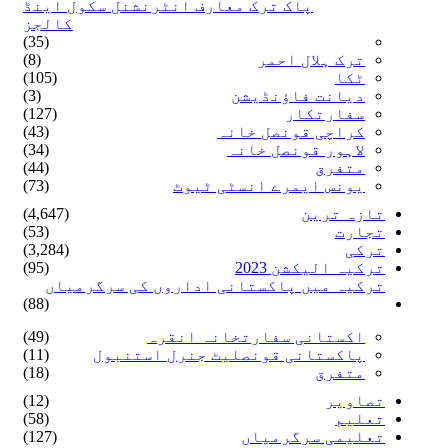
پاک ترک معارف انٹرنشنل سکول اینڈ
کالجز
(35)
ترک ہلال احمر
(8)
ٹکا
(105)
دیانت فاؤنڈیشن
(3)
سفارتکار
(127)
کراچی قونصل خانہ
(43)
لاہور قونصل خانہ
(34)
متفرق
(44)
یونس ایمرے انسٹی ٹیوٹ
(73)
تازہ ترین
(4,647)
تجارت
(53)
ترکی
(3,284)
ترکیہ الیکشن 2023
(95)
ترکیہ میں پاکستانی اداروں کی سرگرمیاں
(88)
اکستانی سفارتخانہ انقرہ
(49)
پاکستانی قونصلیٹ جنرل استنبول
(11)
متفرق
(18)
تصاویر
(12)
تعلیم
(58)
تعلیمی سرگرمیاں
(127)