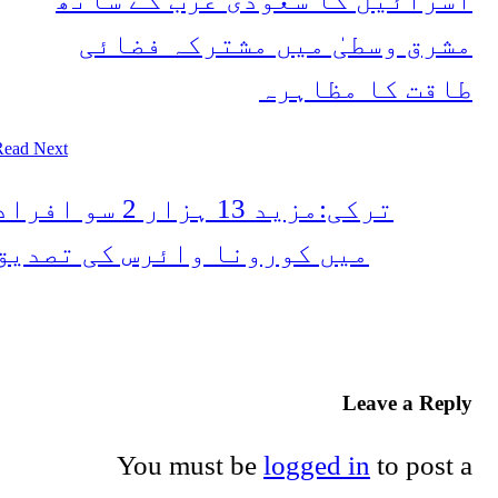
مشرق وسطیٰ میں مشترکہ فضائی
طاقت کا مظاہرہ
Read Next
ترکی:مزید 13 ہزار 2 سو افراد
میں کورونا وائرس کی تصدیق
Leave a Reply
You must be
logged in
to post a