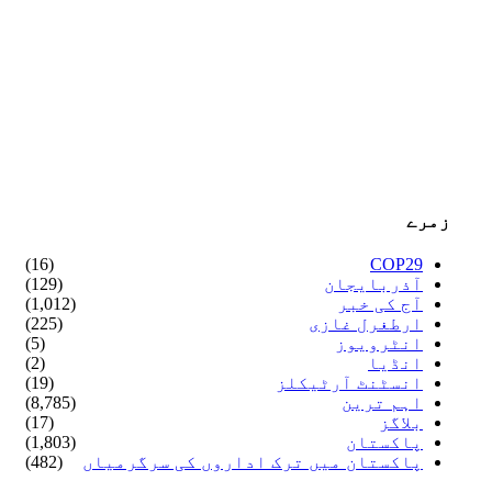
زمرے
(16)
COP29
آذربایجان
(129)
آج کی خبر
(1,012)
ارطغرل غازی
(225)
انٹرویوز
(5)
انڈیا
(2)
انسٹنٹ آرٹیکلز
(19)
اہم ترین
(8,785)
بلاگز
(17)
پاکستان
(1,803)
پاکستان میں ترک اداروں کی سرگرمیاں
(482)