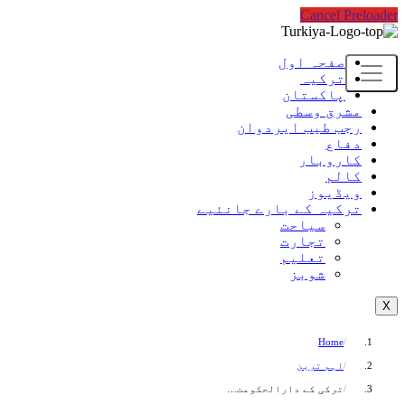
Cancel Preloader
صفحہ اول
ترکیہ
پاکستان
مشرق وسطی
رجب طیب ایردوان
دفاع
کاروبار
کالم
ویڈیوز
ترکیہ کے بارے جانئیے
سیاحت
تجارت
تعلیم
شوبز
X
Home
اہم ترین
ترکی کے دارالحکومت…