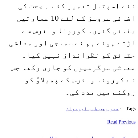
نئے اسپتال تعمیر کئے ۔ صحت کی
اضافی سروسز کے لئے 10 عمارتیں
بنائی گئیں۔ کورونا وائرس سے
لڑتے ہوئے ہم نے سماجی اور معاشی
حقائق کو نظرانداز نہیں کیا۔
معاشی سرگرمیوں کو جاری رکھا جس
نے کورونا وائرس کے پھیلاوٗ کو
روکنے میں مدد کی۔
Tags
:
صدر رجب طیب ایردوان
Read Previous