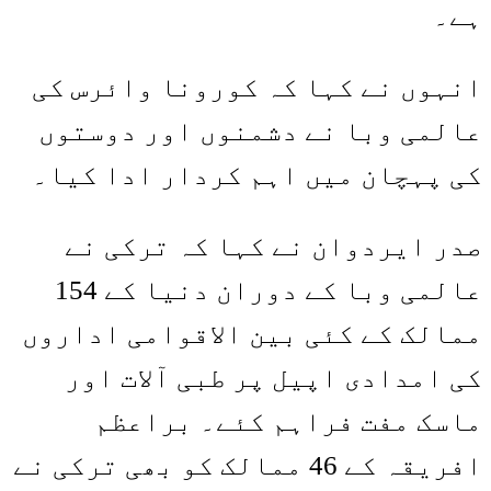
ہے۔
انہوں نے کہا کہ کورونا وائرس کی
عالمی وبا نے دشمنوں اور دوستوں
کی پہچان میں اہم کردار ادا کیا۔
صدر ایردوان نے کہا کہ ترکی نے
عالمی وبا کے دوران دنیا کے 154
ممالک کے کئی بین الاقوامی اداروں
کی امدادی اپیل پر طبی آلات اور
ماسک مفت فراہم کئے۔ براعظم
افریقہ کے 46 ممالک کو بھی ترکی نے