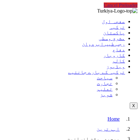
Cancel Preloader
صفحہ اول
ترکیہ
پاکستان
مشرق وسطی
رجب طیب ایردوان
دفاع
کاروبار
کالم
ویڈیوز
ترکیہ کے بارے جانئیے
سیاحت
تجارت
تعلیم
شوبز
X
Home
اہم ترین
موجودہ وقت انسانیت…