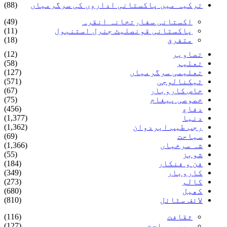
ترکیہ میں پاکستانی اداروں کی سرگرمیاں
(88)
اکستانی سفارتخانہ انقرہ
(49)
پاکستانی قونصلیٹ جنرل استنبول
(11)
متفرق
(18)
تصاویر
(12)
تعلیم
(58)
تعلیمی سرگرمیاں
(127)
ٹیکنالوجی
(571)
خاص کاروبار
(67)
خصوصی پیغام
(75)
دفاع
(456)
دنیا
(1,377)
رجب طیب ایردوان
(1,362)
سیاحت
(69)
شہ سرخیاں
(1,366)
شوبز
(55)
فن و فنکار
(184)
کاروبار
(349)
کالم
(273)
کھیل
(680)
لائف سٹائل
(810)
ثقافت
(116)
سیروسیاحت
(127)