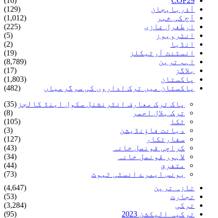
(16)
COP29
آذربایجان
(129)
آج کی خبر
(1,012)
ارطغرل غازی
(225)
انٹرویوز
(5)
انڈیا
(2)
انسٹنٹ آرٹیکلز
(19)
اہم ترین
(8,789)
بلاگز
(17)
پاکستان
(1,803)
پاکستان میں ترک اداروں کی سرگرمیاں
(482)
پاک ترک معارف انٹرنشنل سکول اینڈ کالجز
(35)
ترک ہلال احمر
(8)
ٹکا
(105)
دیانت فاؤنڈیشن
(3)
سفارتکار
(127)
کراچی قونصل خانہ
(43)
لاہور قونصل خانہ
(34)
متفرق
(44)
یونس ایمرے انسٹی ٹیوٹ
(73)
تازہ ترین
(4,647)
تجارت
(53)
ترکی
(3,284)
ترکیہ الیکشن 2023
(95)