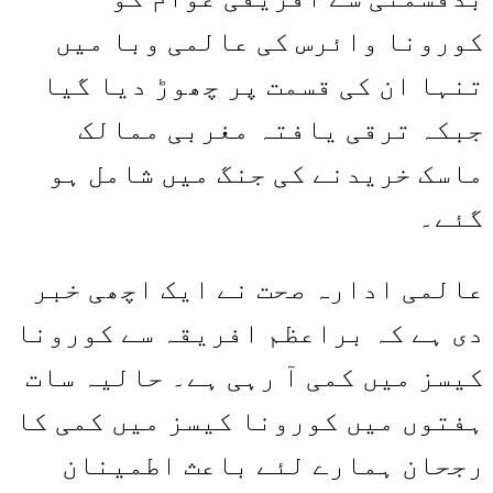
کورونا وائرس کی عالمی وبا میں
تنہا ان کی قسمت پر چھوڑ دیا گیا
جبکہ ترقی یافتہ مغربی ممالک
ماسک خریدنے کی جنگ میں شامل ہو
گئے۔
عالمی ادارہ صحت نے ایک اچھی خبر
دی ہے کہ براعظم افریقہ سے کورونا
کیسز میں کمی آ رہی ہے۔ حالیہ سات
ہفتوں میں کورونا کیسز میں کمی کا
رجحان ہمارے لئے باعث اطمینان