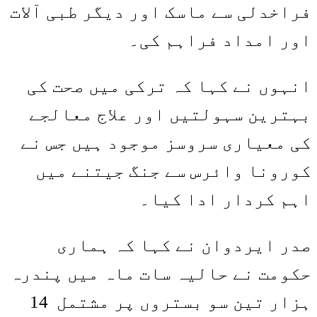
فراخدلی سے ماسک اور دیگر طبی آلات
اور امداد فراہم کی۔
انہوں نے کہا کہ ترکی میں صحت کی
بہترین سہولتیں اور علاج معالجے
کی معیاری سروسز موجود ہیں جس نے
کورونا وائرس سے جنگ جیتنے میں
اہم کردار ادا کیا۔
صدر ایردوان نے کہا کہ ہماری
حکومت نے حالیہ سات ماہ میں پندرہ
ہزار تین سو بستروں پر مشتمل 14