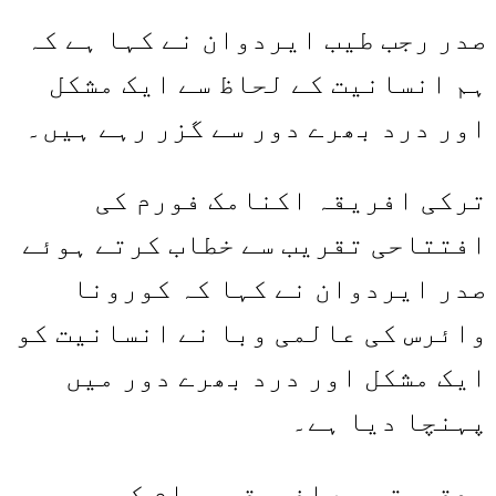
Share
Link
صدر رجب طیب ایردوان نے کہا ہے کہ
ہم انسانیت کے لحاظ سے ایک مشکل
اور درد بھرے دور سے گزر رہے ہیں۔
ترکی افریقہ اکنامک فورم کی
افتتاحی تقریب سے خطاب کرتے ہوئے
صدر ایردوان نے کہا کہ کورونا
وائرس کی عالمی وبا نے انسانیت کو
ایک مشکل اور درد بھرے دور میں
پہنچا دیا ہے۔
بدقسمتی سے افریقی عوام کو