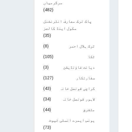
سرگرمیاں
(482)
پاک ترک معارف انٹرنشنل
سکول اینڈ کالجز
(35)
ترک ہلال احمر
(8)
ٹکا
(105)
دیانت فاؤنڈیشن
(3)
سفارتکار
(127)
کراچی قونصل خانہ
(43)
لاہور قونصل خانہ
(34)
متفرق
(44)
یونس ایمرے انسٹی ٹیوٹ
(73)