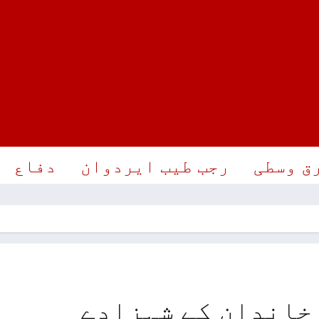
ق وسطی
رجب طیب ایردوان
دفاع
خاندان کے شہزادے