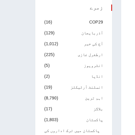
زمرے
(16)
COP29
آذربایجان
(129)
آج کی خبر
(1,012)
ارطغرل غازی
(225)
انٹرویوز
(5)
انڈیا
(2)
انسٹنٹ آرٹیکلز
(19)
اہم ترین
(8,790)
بلاگز
(17)
پاکستان
(1,803)
پاکستان میں ترک اداروں کی