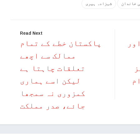
 خاندان
شہزادہ ہیری
Read Next
ور
پاکستان خطے کے تمام
ممالک سے اچھے
ز
تعلقات چاہتا ہے
م
لیکن اسے ہماری
کمزوری نہ سمجھا
جائے، صدر مملکت