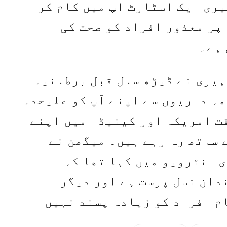
یری ایک اسٹارٹ اپ میں کام کر
پر معذور افراد کو صحت کی
ہے۔
ہیری نے ڈیڑھ سال قبل برطانیہ
مہ داریوں سے اپنے آپ کو علیحدہ
قت امریکہ اور کینیڈا میں اپنے
 ساتھ رہ رہے ہیں۔ میگھن نے
ی انٹرویو میں کہا تھا کہ
دان نسل پرست ہے اور دیگر
م افراد کو زیادہ پسند نہیں