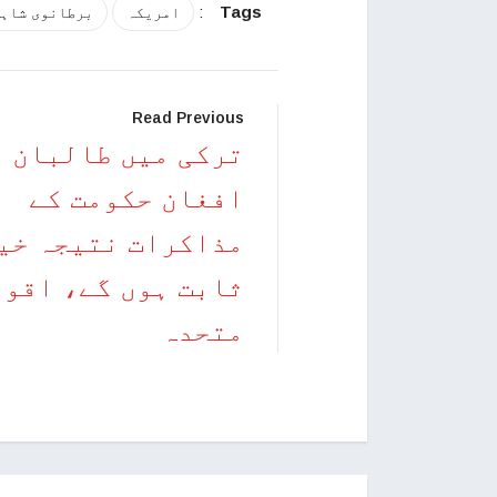
:
Tags
امریکہ
برطانوی شاہی
Read Previous
ترکی میں طالبان ا
افغان حکومت کے
مذاکرات نتیجہ خی
ثابت ہوں گے، اقوا
متحدہ