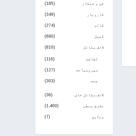
فن و فنکار
(185)
کاروبار
(349)
کالم
(274)
کھیل
(680)
لائف سٹائل
(810)
ثقافت
(116)
سیروسیاحت
(127)
صحت
(303)
لائف سٹائل خاص
(36)
مشرق وسطی
(1,400)
ویڈیو
(7)