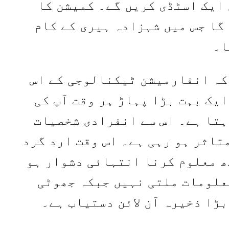
ایک اسٹڈی کریں گے۔ کمیشن کا
 گا جس میں شہزادہ ہیری کے کام
ا۔
کہ انفارمیشن ٹیکنالوجی کے اس
یک بہت بڑا پہاڑ ہر وقت آپ کی
ہتا ہے۔ اس سے انفرادی شخصیات
تاثر ہو رہی ہے۔ اس وقت ارد گرد
ھ معلوم کرنا انتہائی دشوار ہو
علومات ملتی نہیں جبکہ جھوٹی
ڑا ذخیرہ آن لائن دستیاب ہے۔