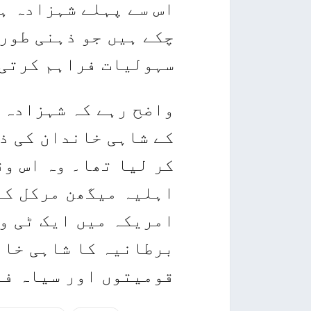
اس سے پہلے شہزادہ ہ
چکے ہیں جو ذہنی طور 
سہولیات فراہم کرتی 
واضح رہے کہ شہزادہ 
کے شاہی خاندان کی ذ
کر لیا تھا۔ وہ اس و
اہلیہ میگھن مرکل کے
امریکہ میں ایک ٹی و
برطانیہ کا شاہی خان
قومیتوں اور سیاہ فا