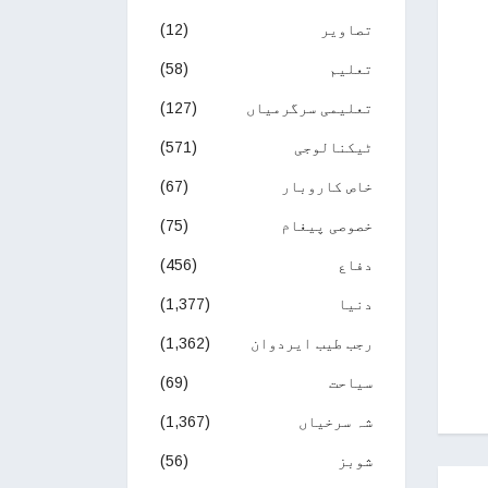
تصاویر
(12)
تعلیم
(58)
تعلیمی سرگرمیاں
(127)
ٹیکنالوجی
(571)
خاص کاروبار
(67)
خصوصی پیغام
(75)
دفاع
(456)
دنیا
(1,377)
رجب طیب ایردوان
(1,362)
سیاحت
(69)
شہ سرخیاں
(1,367)
شوبز
(56)