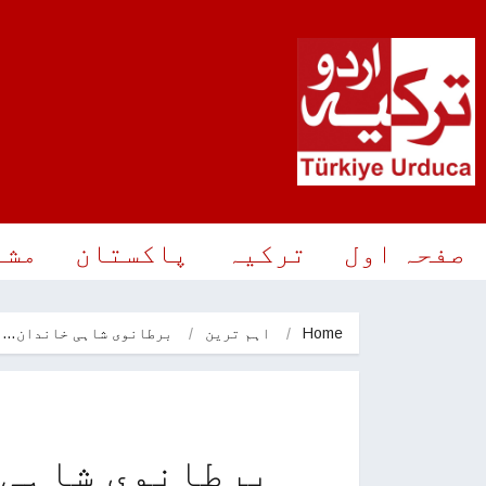
صفحہ اول
ترکیہ
پاکستان
مشر
Home
اہم ترین
برطانوی شاہی خاندان…
برطانوی شاہی 