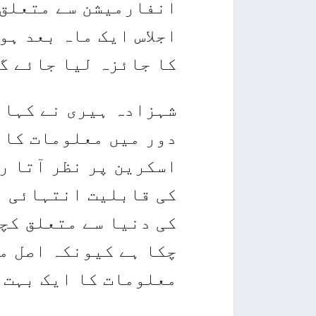
انفارمیشن سے متعلق 
اجلاس ایک ماہ بعد ہو
کا جائزہ لیا جائے گ
شہزادہ ہیری نے کہا 
دور میں معلومات کا ا
اسکرین پر نظر آتا ر
کی قابلیت انتہائی م
کی دنیا سے متعلق کچ
چکا ہے کیونکہ اصل م
معلومات کا ایک بہت ب