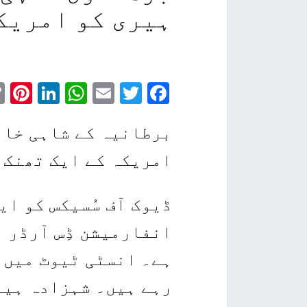
ہیری کو امریک
st
edIn
atsApp
Email
Facebook
Twitter
برطانیہ کے شاہی خان
امریکہ کے ایک تھنک 
ڈیوک آف سُسیکس کو ای
انفارمیشن ڈِس آرڈر 
رہے ہیں۔ شہزادہ ہیری