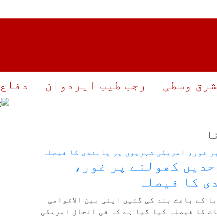
رق وسطی
رجب طیب ایردوان
دفاع
ا
حدیں کھولنے پر غور،
ی کا فیصلہ
ا کے باعث بند کی گئیں اپنی بین الاقوامی
ت کا فیصلہ کیا گیا ہے کہ فی الحال امریکی