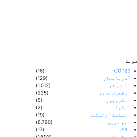
رے
(16)
COP29
آذربایجان
(129)
آج کی خبر
(1,012)
ارطغرل غازی
(225)
انٹرویوز
(5)
انڈیا
(2)
انسٹنٹ آرٹیکلز
(19)
اہم ترین
(8,790)
بلاگز
(17)
پاکستان
(1,803)