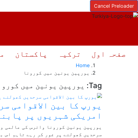
Cancel Preloader
صفحہ اول
ترکیہ
پاکستان
مش
Home
یورپین یونین میں کورونا
Tag:
یورپین یونین میں کورون
یورپ کا بین الاقوامی سر
امریکی شہریوں پر پابند
یورپین یونین کورونا وائرس کی عالمی وب
سرحدیں کھولنے پر غور کر رہے تاہم اس با