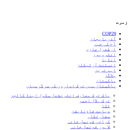
زمرے
COP29
آذربایجان
آج کی خبر
ارطغرل غازی
انٹرویوز
انڈیا
انسٹنٹ آرٹیکلز
اہم ترین
بلاگز
پاکستان
پاکستان میں ترک اداروں کی سرگرمیاں
پاک ترک معارف انٹرنشنل سکول اینڈ کالجز
ترک ہلال احمر
ٹکا
دیانت فاؤنڈیشن
سفارتکار
کراچی قونصل خانہ
لاہور قونصل خانہ