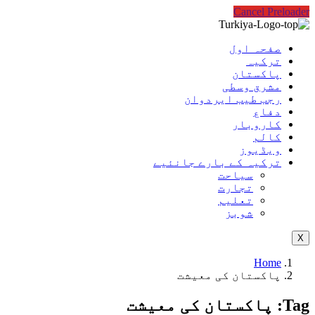
Cancel Preloader
صفحہ اول
ترکیہ
پاکستان
مشرق وسطی
رجب طیب ایردوان
دفاع
کاروبار
کالم
ویڈیوز
ترکیہ کے بارے جانئیے
سیاحت
تجارت
تعلیم
شوبز
X
Home
پاکستان کی معیشت
Tag:
پاکستان کی معیشت