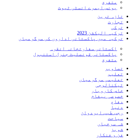
متفرق
یونس ایمرے انسٹی ٹیوٹ
تازہ ترین
تجارت
ترکی
ترکیہ الیکشن 2023
ترکیہ میں پاکستانی اداروں کی سرگرمیاں
اکستانی سفارتخانہ انقرہ
پاکستانی قونصلیٹ جنرل استنبول
متفرق
تصاویر
تعلیم
تعلیمی سرگرمیاں
ٹیکنالوجی
خاص کاروبار
خصوصی پیغام
دفاع
دنیا
رجب طیب ایردوان
سیاحت
شہ سرخیاں
شوبز
فن و فنکار