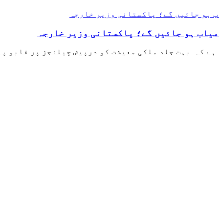
میاب ہو جائیں گے؛ پاکستانی وزیر خارجہ
ہے کہ بہت جلد ملکی معیشت کو درپیش چیلنجز پر قابو پا