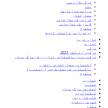
ترک ہلال احمر
ٹکا
دیانت فاؤنڈیشن
سفارتکار
کراچی قونصل خانہ
لاہور قونصل خانہ
متفرق
یونس ایمرے انسٹی ٹیوٹ
تازہ ترین
تجارت
ترکی
ترکیہ الیکشن 2023
ترکیہ میں پاکستانی اداروں کی سرگرمیاں
اکستانی سفارتخانہ انقرہ
پاکستانی قونصلیٹ جنرل استنبول
متفرق
تصاویر
تعلیم
تعلیمی سرگرمیاں
ٹیکنالوجی
خاص کاروبار
خصوصی پیغام
دفاع