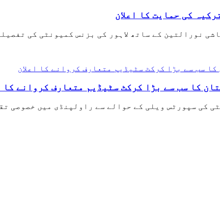
رکیہ کی حمایت کا اعلان
ی نورالتین کے ساتھ لاہور کی بزنس کمیونٹی کی تفصیلی م
ان کا سب سے بڑا کرکٹ سٹیڈیم متعارف کروانے کا ا
ٹی کی سپورٹس ویلی کے حوالے سے راولپنڈی میں خصوصی تق