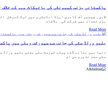
پاکستانی بزنس کمیونٹی کی بائیکاٹ مہم کے خلاف ت
لاہور چیمبر آف کامرس اینڈ انڈسٹری میں ترک کمرشل اتاش
بڑی تعداد میں شرکت کی۔ ملاقات
Read More
بلیو ورلڈ سٹی کی جانب سے سپورٹس ویلی میں پاکست
دنیا میں بنائے گئے پہلے ٹورسٹ سٹی یعنی بلیو ورلڈ س
سٹی سعد نذیر، سی ای
Read More