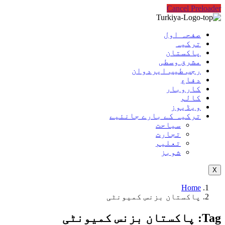
Cancel Preloader
صفحہ اول
ترکیہ
پاکستان
مشرق وسطی
رجب طیب ایردوان
دفاع
کاروبار
کالم
ویڈیوز
ترکیہ کے بارے جانئیے
سیاحت
تجارت
تعلیم
شوبز
X
Home
پاکستان بزنس کمیونٹی
Tag:
پاکستان بزنس کمیونٹی