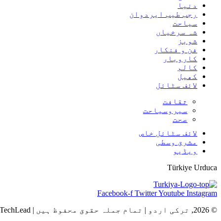
دنیا
رجب طیب ایردوان
سیاحت
شہ سرخیاں
شوبز
فن و فنکار
کاروبار
کالم
کھیل
لائف سٹائل
ثقافت
سیروسیاحت
صحت
لائف سٹائل خاص
مشرق وسطی
ویڈیو
Türkiye Urduca
Facebook-f
Twitter
Youtube
Instagram
© 2026, ترکی اردو | تمام جملہ حقوق محفوظ ہیں | Powered by TechLead