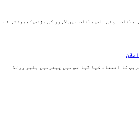
لاقات ہوئی۔ اس ملاقات میں لاہور کی بزنس کمیونٹی نے
علان
ریب کا انعقاد کیا گیا جس میں چیئرمین بلیو ورلڈ