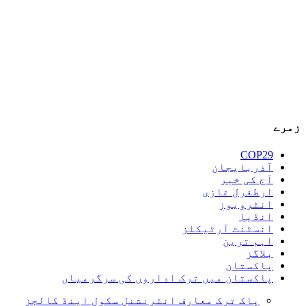
زمرے
COP29
آذربایجان
آج کی خبر
ارطغرل غازی
انٹرویوز
انڈیا
انسٹنٹ آرٹیکلز
اہم ترین
بلاگز
پاکستان
پاکستان میں ترک اداروں کی سرگرمیاں
پاک ترک معارف انٹرنشنل سکول اینڈ کالجز