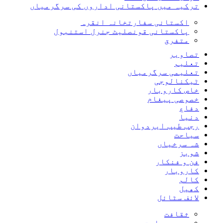
ترکیہ میں پاکستانی اداروں کی سرگرمیاں
اکستانی سفارتخانہ انقرہ
پاکستانی قونصلیٹ جنرل استنبول
متفرق
تصاویر
تعلیم
تعلیمی سرگرمیاں
ٹیکنالوجی
خاص کاروبار
خصوصی پیغام
دفاع
دنیا
رجب طیب ایردوان
سیاحت
شہ سرخیاں
شوبز
فن و فنکار
کاروبار
کالم
کھیل
لائف سٹائل
ثقافت
سیروسیاحت