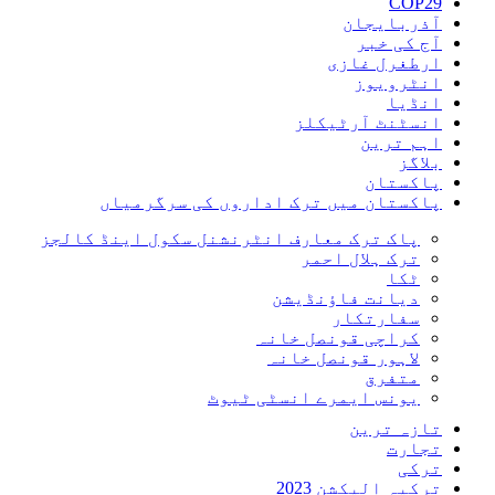
COP29
آذربایجان
آج کی خبر
ارطغرل غازی
انٹرویوز
انڈیا
انسٹنٹ آرٹیکلز
اہم ترین
بلاگز
پاکستان
پاکستان میں ترک اداروں کی سرگرمیاں
پاک ترک معارف انٹرنشنل سکول اینڈ کالجز
ترک ہلال احمر
ٹکا
دیانت فاؤنڈیشن
سفارتکار
کراچی قونصل خانہ
لاہور قونصل خانہ
متفرق
یونس ایمرے انسٹی ٹیوٹ
تازہ ترین
تجارت
ترکی
ترکیہ الیکشن 2023