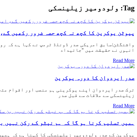
Tag:
ولودومیر زیلینسکی
پیوٹن یوکرین کا کچھ نہ کچھ حصہ ضرور رکھیں گے، 
واشنگٹن:سابق امریکی صدر ڈونلڈ ٹرمپ نے کہا ہے کہ روس
انہوں نے حقیقت میں "جائیداد
Read More
صدر ایردوان کا دورہ یوکرین
ترک صدر ایردوان اپنے یوکرینی ہم منصب اور اقوام متحد
زیلینسکی سے ملاقات سے قبل صدر
Read More
ہمیں تسلیم کرنا ہو گا کہ ہم نیٹو کے رکن نہیں ب
یوکرین کے صدر ولودومیر زیلینسکی کا کہنا ہے کہ ہمیں