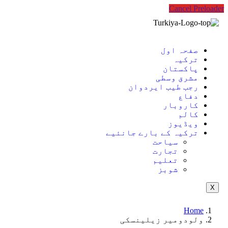
Cancel Preloader
صفحہ اول
ترکیہ
پاکستان
مشرق وسطی
رجب طیب ایردوان
دفاع
کاروبار
کالم
ویڈیوز
ترکیہ کے بارے جانئیے
سیاحت
تجارت
تعلیم
شوبز
X
Home
ولودومیر زیلینسکی