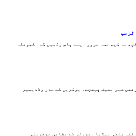
 ٹرمپ
کچھ نہ کچھ حصہ ضرور اپنے پاس رکھیں گے، کیونکہ
ئنی شہر لفیف پہنچے۔ یوکرین کے صدر ولادیمیر
 غیر ملکی میڈیا رپورٹس کے مطابق یوکرینی