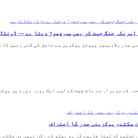
امریکہ جنگ جیت کر بھی سب چھوڑ دیتا ہے — ڈونلڈ
ی صدر ولادیمیر پیوٹن یوکرین سے حاصل کی گئی زمین کا 
ہ کے سربراہ سے بات چیت کے لیے ایک روزہ دورے پر یوکر
ن سکتے، یوکرینی صدر کا اعتراف
 تسلیم کرلینا چاہیے کہ ہم نیٹو کے رکن نہیں بن سکتے۔