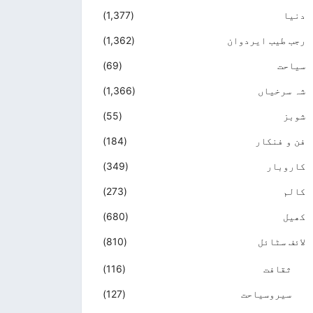
دنیا
(1,377)
رجب طیب ایردوان
(1,362)
سیاحت
(69)
شہ سرخیاں
(1,366)
شوبز
(55)
فن و فنکار
(184)
کاروبار
(349)
کالم
(273)
کھیل
(680)
لائف سٹائل
(810)
ثقافت
(116)
سیروسیاحت
(127)