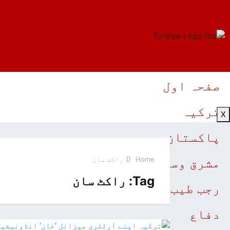
صفحہ اول
ترکیہ
X
پاکستان
Home
راکٹ سان
مشرق وسطی
Tag:
راکٹ سان
رجب طیب ایردوان
دفاع