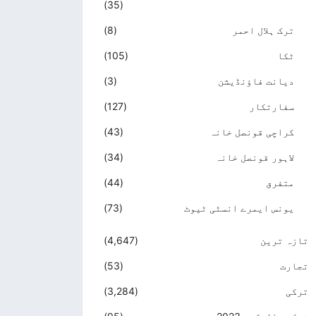
(35)
ترک ہلال احمر
(8)
ٹکا
(105)
دیانت فاؤنڈیشن
(3)
سفارتکار
(127)
کراچی قونصل خانہ
(43)
لاہور قونصل خانہ
(34)
متفرق
(44)
یونس ایمرے انسٹی ٹیوٹ
(73)
تازہ ترین
(4,647)
تجارت
(53)
ترکی
(3,284)