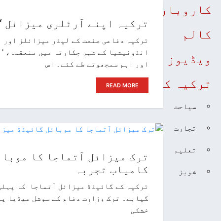
کاروبار
ترکیہ اپنے آرٹلری میزائل ‘خ
کالم
ترکیہ دفاعی صنعت کے لیڈر میزائلز اور ر
ویڈیوز
اور اہم سمجھوتے طے کئے۔ اس
ترکیہ کے بارے جانئیے
READ MORE
سیاحت
تجارت
تعلیم
ترک میزائل آتماجا کا موبا
کامیاب تجربہ
شوبز
ترکیہ کے گائیڈڈ میزائل آتماجا کا پہلی
گیاہے۔ ترک وزارت دفاع کے سوشل میڈیا پیج
خشکی