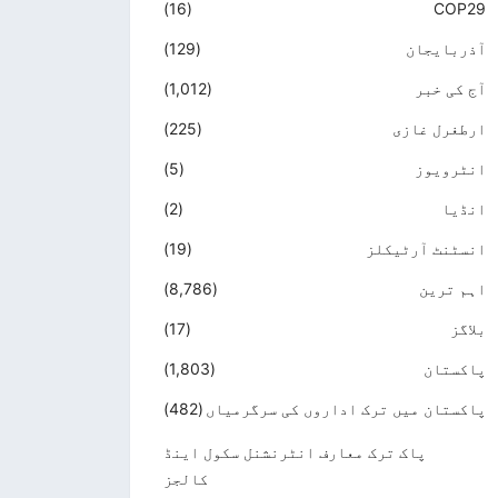
(16)
COP29
آذربایجان
(129)
آج کی خبر
(1,012)
ارطغرل غازی
(225)
انٹرویوز
(5)
انڈیا
(2)
انسٹنٹ آرٹیکلز
(19)
اہم ترین
(8,786)
بلاگز
(17)
پاکستان
(1,803)
پاکستان میں ترک اداروں کی سرگرمیاں
(482)
پاک ترک معارف انٹرنشنل سکول اینڈ
کالجز