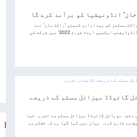
ان’ انڈونیشیا کو برآمد کرے گا
اکٹ سسٹمز کی پیداواری کمپنی 'راکٹ سان' نے،
انڈونیشیا کے شہر جکارتہ میں منعقدہ، 'انڈوڈیفنس ایکسپو اینڈ فورم 2022' میں شرکت کی
ئل گائیڈڈ میزائل سسٹم کے ذریعے
 دفعہ موبائل گائیڈڈ میزائل سسٹم سے تجربہ کیا
 سے جاری کردہ بیان میں کہا گیا ہے کہ خشکی سے