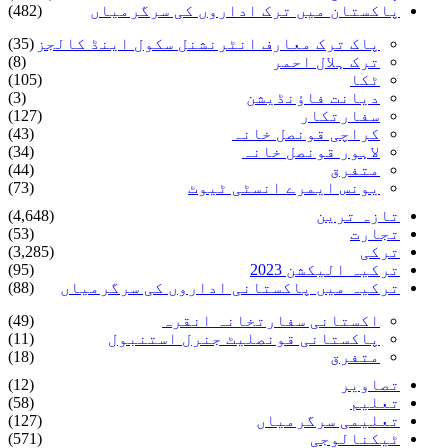
پاکستان میں ترک اداروں کی سرگرمیاں
(482)
پاک ترک معارف انٹرنشنل سکول اینڈ کالجز
(35)
ترک ہلال احمر
(8)
ٹکا
(105)
دیانت فاؤنڈیشن
(3)
سفارتکار
(127)
کراچی قونصل خانہ
(43)
لاہور قونصل خانہ
(34)
متفرق
(44)
یونس ایمرے انسٹی ٹیوٹ
(73)
تازہ ترین
(4,648)
تجارت
(53)
ترکی
(3,285)
ترکیہ الیکشن 2023
(95)
ترکیہ میں پاکستانی اداروں کی سرگرمیاں
(88)
اکستانی سفارتخانہ انقرہ
(49)
پاکستانی قونصلیٹ جنرل استنبول
(11)
متفرق
(18)
تصاویر
(12)
تعلیم
(58)
تعلیمی سرگرمیاں
(127)
ٹیکنالوجی
(571)