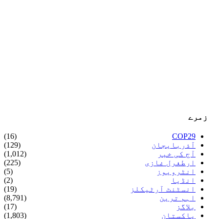
زمرے
(16)
COP29
آذربایجان
(129)
آج کی خبر
(1,012)
ارطغرل غازی
(225)
انٹرویوز
(5)
انڈیا
(2)
انسٹنٹ آرٹیکلز
(19)
اہم ترین
(8,791)
بلاگز
(17)
پاکستان
(1,803)