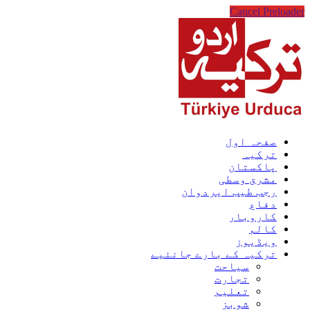
Cancel Preloader
صفحہ اول
ترکیہ
پاکستان
مشرق وسطی
رجب طیب ایردوان
دفاع
کاروبار
کالم
ویڈیوز
ترکیہ کے بارے جانئیے
سیاحت
تجارت
تعلیم
شوبز