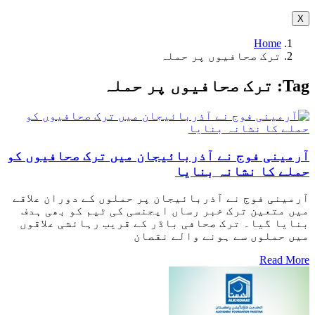
X
Home
ترک صحافیوں پر حملہ
Tag:
ترک صحافیوں پر حملہ
آرمینی فوج نے آذربائیجان میں ترک صحافیوں کو
حملے کا نشانہ بنایا
آرمینی فوج نے آذربائیجان پر حملوں کے دوران علاقے
میں متعین ترک خبر رساں ایجنسی کی ٹیم کو بھی ہدف
بنایا گیا۔ ترک صحافی باڈر کے قریب رہائشی علاقوں
میں حملوں سے ہونے والے نقصان
Read More