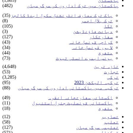
پاکستان
(1,803)
پاکستان میں ترک اداروں کی سرگرمیاں
(482)
پاک ترک معارف انٹرنشنل سکول اینڈ کالجز
(35)
ترک ہلال احمر
(8)
ٹکا
(105)
دیانت فاؤنڈیشن
(3)
سفارتکار
(127)
کراچی قونصل خانہ
(43)
لاہور قونصل خانہ
(34)
متفرق
(44)
یونس ایمرے انسٹی ٹیوٹ
(73)
تازہ ترین
(4,648)
تجارت
(53)
ترکی
(3,285)
ترکیہ الیکشن 2023
(95)
ترکیہ میں پاکستانی اداروں کی سرگرمیاں
(88)
اکستانی سفارتخانہ انقرہ
(49)
پاکستانی قونصلیٹ جنرل استنبول
(11)
متفرق
(18)
تصاویر
(12)
تعلیم
(58)
تعلیمی سرگرمیاں
(127)
ٹیکنالوجی
(571)