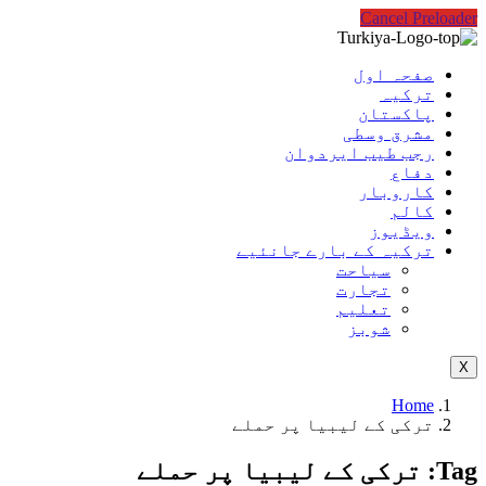
Cancel Preloader
صفحہ اول
ترکیہ
پاکستان
مشرق وسطی
رجب طیب ایردوان
دفاع
کاروبار
کالم
ویڈیوز
ترکیہ کے بارے جانئیے
سیاحت
تجارت
تعلیم
شوبز
X
Home
ترکی کے لیبیا پر حملے
Tag:
ترکی کے لیبیا پر حملے