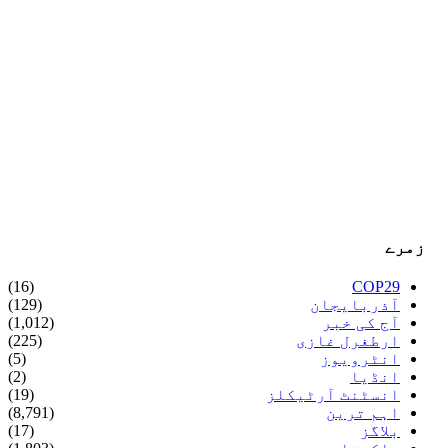
زمرے
(16)
COP29
آذربایجان
(129)
آج کی خبر
(1,012)
ارطغرل غازی
(225)
انٹرویوز
(5)
انڈیا
(2)
انسٹنٹ آرٹیکلز
(19)
اہم ترین
(8,791)
بلاگز
(17)