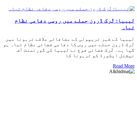
لیبیا: تُرک ڈرون حملے میں روسی دفاعی نظام
تباہ
لیبیا کے شہر تریپولی کے مضافاتی علاقے ترہونا میں
تُرک ڈرون حملے میں روس کا دفاعی فضائی نظام تباہ ہو
گیا ہے۔ تُرک فضائی فوج نے لیبیا کی گورنمنٹ آف
نیشنل ایکورڈ کو ترہونا کا
Read More