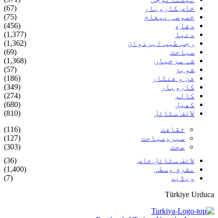
خاص کاروبار
(67)
خصوصی پیغام
(75)
دفاع
(456)
دنیا
(1,377)
رجب طیب ایردوان
(1,362)
سیاحت
(69)
شہ سرخیاں
(1,368)
شوبز
(57)
فن و فنکار
(186)
کاروبار
(349)
کالم
(274)
کھیل
(680)
لائف سٹائل
(810)
ثقافت
(116)
سیروسیاحت
(127)
صحت
(303)
لائف سٹائل خاص
(36)
مشرق وسطی
(1,400)
ویڈیو
(7)
Türkiye Urduca