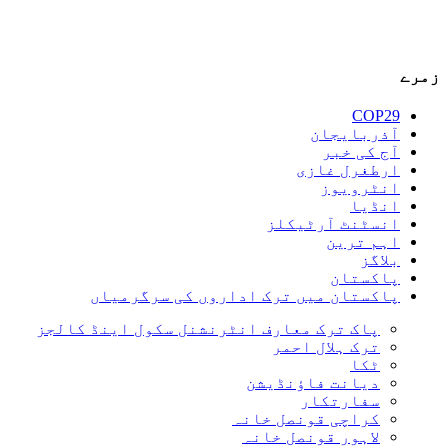
زمرے
COP29
آذربایجان
آج کی خبر
ارطغرل غازی
انٹرویوز
انڈیا
انسٹنٹ آرٹیکلز
اہم ترین
بلاگز
پاکستان
پاکستان میں ترک اداروں کی سرگرمیاں
پاک ترک معارف انٹرنشنل سکول اینڈ کالجز
ترک ہلال احمر
ٹکا
دیانت فاؤنڈیشن
سفارتکار
کراچی قونصل خانہ
لاہور قونصل خانہ