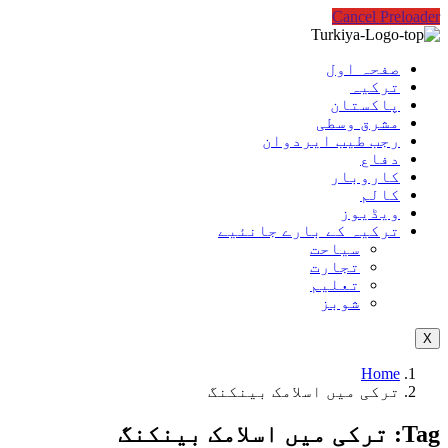
Cancel Preloader
صفحہ اول
ترکیہ
پاکستان
مشرق وسطی
رجب طیب ایردوان
دفاع
کاروبار
کالم
ویڈیوز
ترکیہ کے بارے جانئیے
سیاحت
تجارت
تعلیم
شوبز
X
Home
ترکی میں اسلامک بینکنگ
Tag:
ترکی میں اسلامک بینکنگ