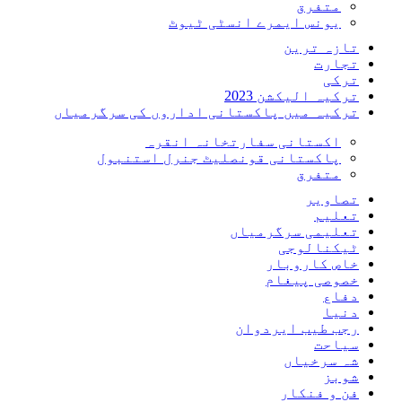
متفرق
یونس ایمرے انسٹی ٹیوٹ
تازہ ترین
تجارت
ترکی
ترکیہ الیکشن 2023
ترکیہ میں پاکستانی اداروں کی سرگرمیاں
اکستانی سفارتخانہ انقرہ
پاکستانی قونصلیٹ جنرل استنبول
متفرق
تصاویر
تعلیم
تعلیمی سرگرمیاں
ٹیکنالوجی
خاص کاروبار
خصوصی پیغام
دفاع
دنیا
رجب طیب ایردوان
سیاحت
شہ سرخیاں
شوبز
فن و فنکار