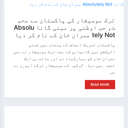
ترک موسیقار کی پاکستان سے محب
ت، حب اوطنی پر مبنی گانا Absolu
tely Not عمران خان کے نام کر دیا
پاکستان تحریک انصاف کے پنجاب میں ضمنی
الیکشن میں کامیابی کے بعد ترک موسیقار نے بھی
عمران خان کو مبارکباد دی اور ساتھ ہی ایک
تحفہ بھی دیا۔ تُرکیہ کے موسیقار ترگے ایورن نے
حب
READ MORE