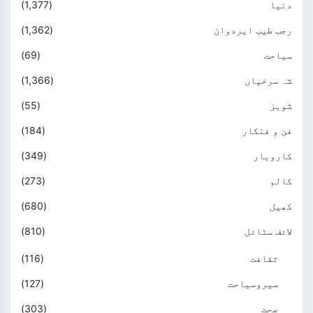
دنیا
(1,377)
رجب طیب ایردوان
(1,362)
سیاحت
(69)
شہ سرخیاں
(1,366)
شوبز
(55)
فن و فنکار
(184)
کاروبار
(349)
کالم
(273)
کھیل
(680)
لائف سٹائل
(810)
ثقافت
(116)
سیروسیاحت
(127)
صحت
(303)