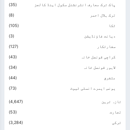
پاک ترک معارف انٹرنشنل سکول اینڈ کالجز
(35)
ترک ہلال احمر
(8)
ٹکا
(105)
دیانت فاؤنڈیشن
(3)
سفارتکار
(127)
کراچی قونصل خانہ
(43)
لاہور قونصل خانہ
(34)
متفرق
(44)
یونس ایمرے انسٹی ٹیوٹ
(73)
تازہ ترین
(4,647)
تجارت
(53)
ترکی
(3,284)