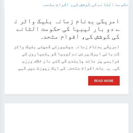
امریکی بدنام زمانہ بلیک واٹر ن
ے دو بار لیبیا کی حکومت الٹانے
کی کوشش کی، اقوام متحدہ
امریکی بدنام زمانہ سیکیورٹی کمپنی بلیک واٹر
کے بانی ایرک پرنس نے لیبیا کو ہتھیاروں کی
فراہمی پر عائد پابندی کی کئی بار خلاف ورزی
کی۔ یہ بات اقوام متحدہ کی ایک رپورٹ میں کہی
READ MORE