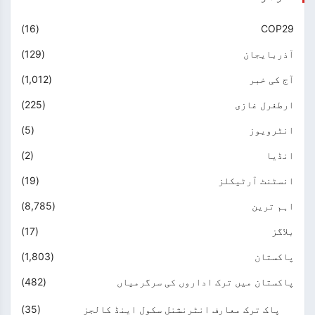
(16)
COP29
آذربایجان
(129)
آج کی خبر
(1,012)
ارطغرل غازی
(225)
انٹرویوز
(5)
انڈیا
(2)
انسٹنٹ آرٹیکلز
(19)
اہم ترین
(8,785)
بلاگز
(17)
پاکستان
(1,803)
پاکستان میں ترک اداروں کی سرگرمیاں
(482)
پاک ترک معارف انٹرنشنل سکول اینڈ کالجز
(35)