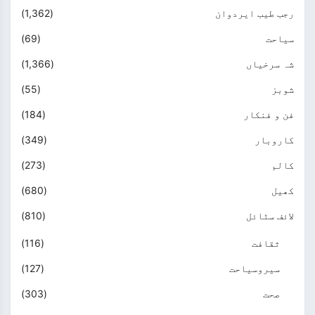
رجب طیب ایردوان
(1,362)
سیاحت
(69)
شہ سرخیاں
(1,366)
شوبز
(55)
فن و فنکار
(184)
کاروبار
(349)
کالم
(273)
کھیل
(680)
لائف سٹائل
(810)
ثقافت
(116)
سیروسیاحت
(127)
صحت
(303)