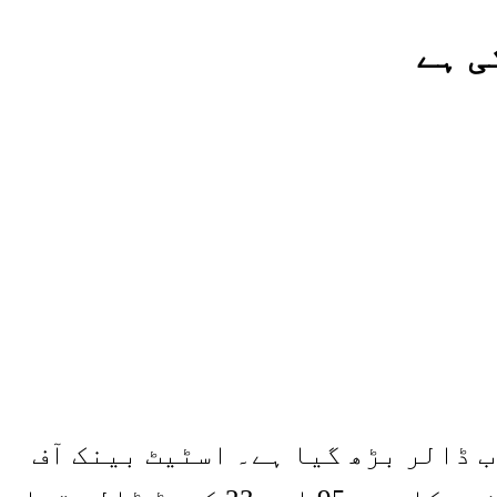
تحریک انصاف کی حکومت میں ملک پر غیر ملکی قرضوں کا بوجھ 15 ارب ڈالر بڑھ گیا ہے۔ اسٹیٹ بینک آف