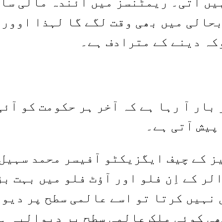
یں آتی۔ ریمٹنسز میں آئندہ مالی سا
 بحالی میں بھی وقت لگے گا لہذا اوور
کہ دینے کے مترادف ہے۔
بار آ رہا ہے کہ آخر ہر حکومت کو آئ
پیش آتی ہے۔
ز کے چیف ایگزیکٹو آفیسر محمد سہیل 
لر کے اِن فلو اور آؤٹ فلو میں بہت ب
 نہیں کرتا تو اسے عالمی سطح پر دیوا
ی کوئی ملک عالمی سطح پر دیوالیہ ہو