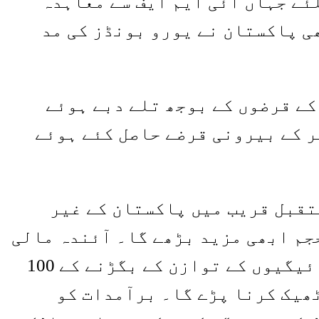
ئے جہاں آئی ایم ایف سے معاہدہ
ی پاکستان نے یورو بونڈز کی مد
ے قرضوں کے بوجھ تلے دبے ہوئے
 کے بیرونی قرضے حاصل کئے ہوئے
تقبل قریب میں پاکستان کے غیر
جم ابھی مزید بڑھے گا۔ آئندہ مالی
سال 2021 اور 2022 میں جہاں غیر ملکی قرضے بڑھیں گے وہیں پاکستان کی ادائیگیوں کے توازن کے بگڑنے کے 100
ھیک کرنا پڑے گا۔ برآمدات کو