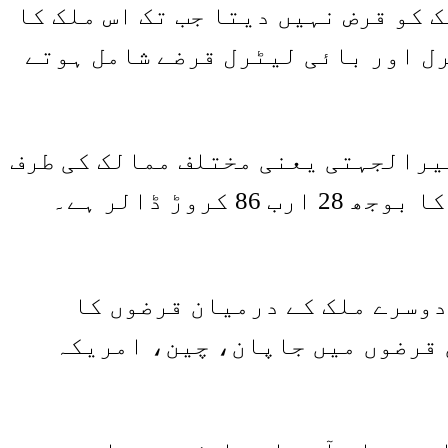
 کو قرض نہیں دیتا جب تک اس ملک کا
رل اور بائی لیٹرل قرضے شامل ہوتے
ثیرالجہتی یعنی مختلف ممالک کی طرف
سے دیئے گئے قرضوں کا حجم ہے۔ 31 مارچ تک پاکستان پر کثیرالجہتی قرضوں کا بوجھ 28 ارب 86 کروڑ ڈالر ہے۔
دوسرے ملک کے درمیان قرضوں کا
الر واجب الادا ہیں۔ ان قرضوں میں جاپان، چین، امریکہ