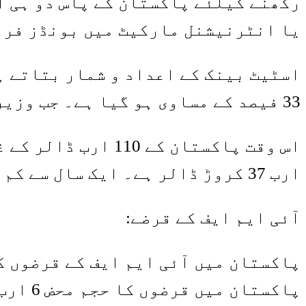
رکھنے کیلئے پاکستان کے پاس دو ہی آ
یا انٹرنیشنل مارکیٹ میں بونڈز فرو
اسٹیٹ بینک کے اعداد و شمار بتاتے ہ
33 فیصد کے مساوی ہو گیا ہے۔ جب وزیراعظم عمران خان نے اقتدار سنبھالا تھا تو یہ تناسب 26.5 فیصد تھا۔
ارب 37 کروڑ ڈالر ہے۔ ایک سال سے کم یعنی قلیل مدتی قرضوں کا بوجھ 2 ارب 69 کروڑ ڈالر ہے۔
آئی ایم ایف کے قرضے:
پاکستان میں آئی ایم ایف کے قرضوں کا