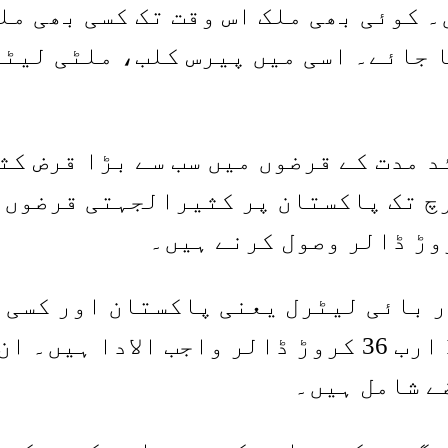
 کوئی بھی ملک اس وقت تک کسی بھی ملک
ا جائے۔ اسی میں پیرس کلب، ملٹی لیٹ
د مدت کے قرضوں میں سب سے بڑا قرض ک
 بائی لیٹرل یعنی پاکستان اور کسی 
معاہدہ ہے۔ اس مد میں پاکستان پر 13 ارب 36 کروڑ ڈ
ے شامل ہیں۔