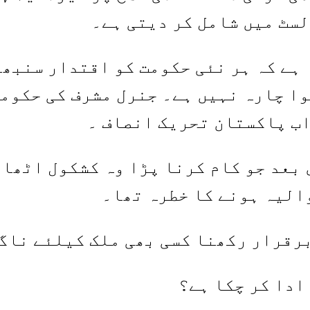
سٹ میں شامل کر دیتی ہے۔
 ہے کہ ہر نئی حکومت کو اقتدار سنبھا
ا چارہ نہیں ہے۔ جنرل مشرف کی حکوم
اب پاکستان تحریک انصاف ۔
 بعد جو کام کرنا پڑا وہ کشکول اٹھا 
الیہ ہونے کا خطرہ تھا۔
رقرار رکھنا کسی بھی ملک کیلئے ناگ
ادا کر چکا ہے؟