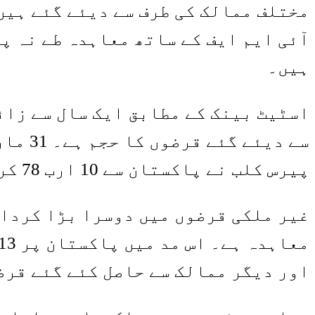
مختلف ممالک کی طرف سے دیئے گئے ہیں۔
آئی ایم ایف کے ساتھ معاہدہ طے نہ پ
ہیں۔
اسٹیٹ بینک کے مطابق ایک سال سے زائ
پیرس کلب نے پاکستان سے 10 ارب 78 کروڑ ڈالر وصول کرنے ہیں۔
غیر ملکی قرضوں میں دوسرا بڑا کردار
اور دیگر ممالک سے حاصل کئے گئے قرض