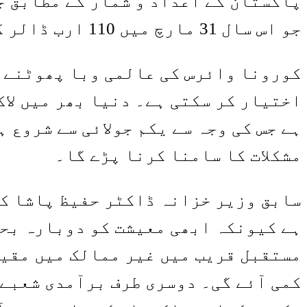
جو اس سال 31 مارچ میں 110 ارب ڈالر کی ریکارڈ سطح پر پہنچ گیا ہے۔
کورونا وائرس کی عالمی وبا پھوٹنے ک
اختیار کر سکتی ہے۔ دنیا بھر میں لاک
ہے جس کی وجہ سے یکم جولائی سے شروع
مشکلات کا سامنا کرنا پڑے گا۔
سابق وزیر خزانہ ڈاکٹر حفیظ پاشا کہ
ہے کیونکہ ابھی معیشت کو دوبارہ بحا
مستقبل قریب میں غیر ممالک میں مقی
کمی آئے گی۔ دوسری طرف برآمدی شعبے 