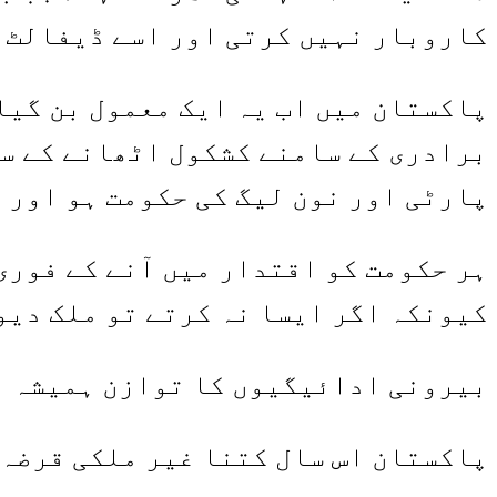
کاروبار نہیں کرتی اور اسے ڈیفالٹ ل
پاکستان میں اب یہ ایک معمول بن گیا
برادری کے سامنے کشکول اٹھانے کے سو
پارٹی اور نون لیگ کی حکومت ہو اور 
ہر حکومت کو اقتدار میں آنے کے فوری
کیونکہ اگر ایسا نہ کرتے تو ملک دیو
بیرونی ادائیگیوں کا توازن ہمیشہ ب
پاکستان اس سال کتنا غیر ملکی قرضہ 