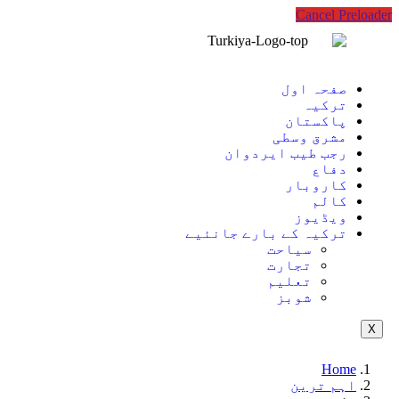
Cancel Preloader
صفحہ اول
ترکیہ
پاکستان
مشرق وسطی
رجب طیب ایردوان
دفاع
کاروبار
کالم
ویڈیوز
ترکیہ کے بارے جانئیے
سیاحت
تجارت
تعلیم
شوبز
X
Home
اہم ترین