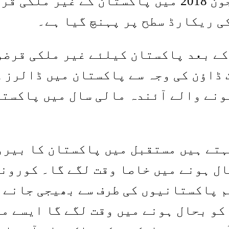
ے بعد پاکستان کیلئے غیر ملکی قرضو
 ڈاؤن کی وجہ سے پاکستان میں ڈالرز کی
 ہونے والے آئندہ مالی سال میں پاکست
تے ہیں مستقبل میں پاکستان کا بیرون
ل ہونے میں خاصا وقت لگے گا۔ کورونا
م پاکستانیوں کی طرف سے بھیجی جانے 
کو بحال ہونے میں وقت لگے گا ایسے م