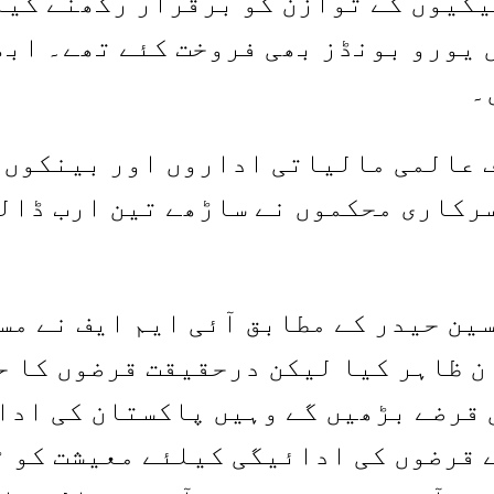
گیوں کے توازن کو برقرار رکھنے کیل
یورو بونڈز بھی فروخت کئے تھے۔ ابھ
 عالمی مالیاتی اداروں اور بینکوں ک
رکاری محکموں نے ساڑھے تین ارب ڈالر
سین حیدر کے مطابق آئی ایم ایف نے مس
ن ظاہر کیا لیکن درحقیقت قرضوں کا ح
 قرضوں کی ادائیگی کیلئے معیشت کو ٹ