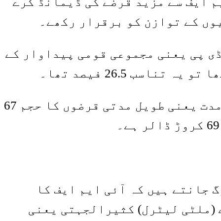
م ایف سے مزید قرضے کی ڈیمانڈ کرے
وں کے توازن کو برقرار رکھے۔
ڈی پی یعنی مجموعی قومی پیداوار کے
اس وقت پاکستان کے 110 ارب ڈالر کے غیر ملکی قرضوں میں ایک سال سے زائد مدت یعنی طویل مدتی قرضوں کا حجم 67
گ جانتے ہیں کہ آئی ایم ایف کا
لیکن زیادہ تر قرضے (ملٹی لیٹرل) کثیرالجہتی یعنی