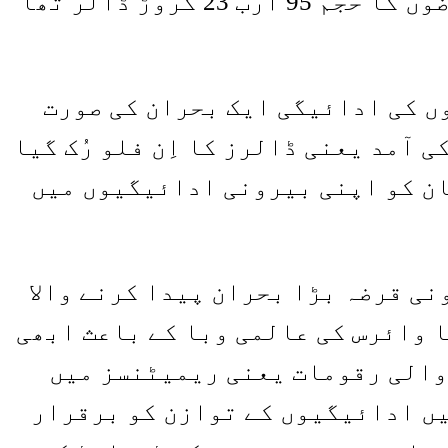
پاکستان کے اعداد و شمار کے مطابق جون 2018 میں پاکستان کے غیر ملکی قرضوں کا حجم 95 ارب 23 کروڑ ڈالر تھا
ں کی ادائیگی ایک بحران کی صورت
 آمد یعنی ڈالرز کا اِن فلو رُک گیا
ان کو اپنی بیرونی ادائیگیوں میں
ی قرضہ بڑا بحران پیدا کرنے والا
 وائرس کی عالمی وبا کے باعث ابھی
والی رقومات یعنی ریمیٹنسز میں
یں ادائیگیوں کے توازن کو برقرار