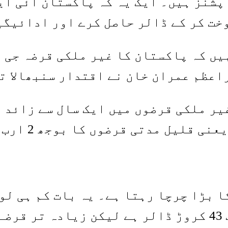
پشنز ہیں۔ ایک یہ کہ پاکستان آئی ای
خت کر کے ڈالر حاصل کرے اور ادائیگی
یں کہ پاکستان کا غیر ملکی قرضہ جی 
 بڑا چرچا رہتا ہے۔ یہ بات کم ہی لو
پاکستان میں قرضوں کا حجم محض 6 ارب 43 کروڑ ڈالر ہے 