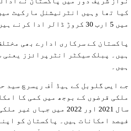
نواز شریف دور میں پاکستان نے ادائی
کیا تھا وہیں انٹرنیشنل مارکیٹ میں 
میں 5 ارب 30 کروڑ ڈالر ادا کرنے ہیں۔
پاکستان کے سرکاری ادارے بھی مختلف
ہیں۔ پبلک سیکٹر انٹرپرائزز یعنی س
ہیں۔
جے ایس گلوبل کے ہیڈ آف ریسرچ سید ح
ملکی قرضوں کے بوجھ میں کمی کا امکا
فیصد امکانات ہیں۔ پاکستان کو اپنے