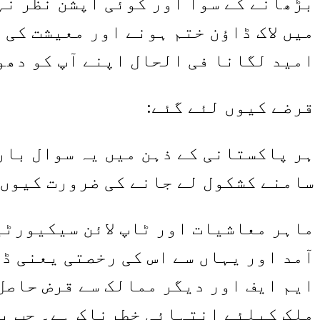
بڑھانے کے سوا اور کوئی آپشن نظر نہ
میں لاک ڈاؤن ختم ہونے اور معیشت کی
امید لگانا فی الحال اپنے آپ کو دھو
قرضے کیوں لئے گئے:
ہر پاکستانی کے ذہن میں یہ سوال بار 
سامنے کشکول لے جانے کی ضرورت کیوں 
ماہر معاشیات اور ٹاپ لائن سیکیورٹی
آمد اور یہاں سے اس کی رخصتی یعنی ڈا
ایم ایف اور دیگر ممالک سے قرض حاصل
ملک کیلئے انتہائی خطرناک ہے۔ جب بھ