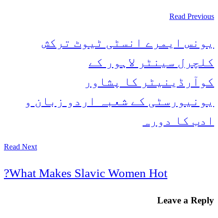
Read Previous
یونس ایمرے انسٹی ٹیوٹ ترکش
کلچرل سینٹر لاہور کے
کوآرڈینیٹر کا پشاور
یونیورسٹی کے شعبہ اردو زبان و
ادب کا دورہ
Read Next
What Makes Slavic Women Hot?
Leave a Reply