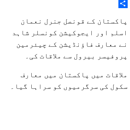
Copy
Share
Link
پاکستان کے قونصل جنرل نعمان
اسلم اور ایجوکیشن کونسلر شاہد
نے معارف فاؤنڈیشن کے چیئرمین
پروفیسر بیرول سے ملاقات کی۔
ملاقات میں پاکستان میں معارف
سکول کی سرگرمیوں کو سراہا گیا۔