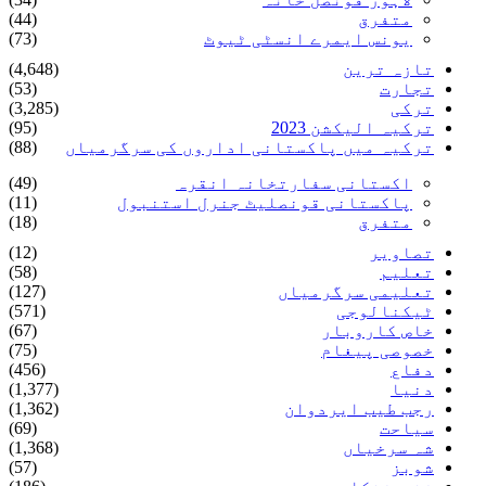
متفرق
(44)
یونس ایمرے انسٹی ٹیوٹ
(73)
تازہ ترین
(4,648)
تجارت
(53)
ترکی
(3,285)
ترکیہ الیکشن 2023
(95)
ترکیہ میں پاکستانی اداروں کی سرگرمیاں
(88)
اکستانی سفارتخانہ انقرہ
(49)
پاکستانی قونصلیٹ جنرل استنبول
(11)
متفرق
(18)
تصاویر
(12)
تعلیم
(58)
تعلیمی سرگرمیاں
(127)
ٹیکنالوجی
(571)
خاص کاروبار
(67)
خصوصی پیغام
(75)
دفاع
(456)
دنیا
(1,377)
رجب طیب ایردوان
(1,362)
سیاحت
(69)
شہ سرخیاں
(1,368)
شوبز
(57)