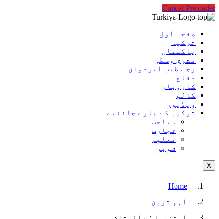
Cancel Preloader
صفحہ اول
ترکیہ
پاکستان
مشرق وسطی
رجب طیب ایردوان
دفاع
کاروبار
کالم
ویڈیوز
ترکیہ کے بارے جانئیے
سیاحت
تجارت
تعلیم
شوبز
X
Home
اہم ترین
استنبول : پاکستان…