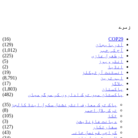
زمرے
(16)
COP29
آذربایجان
(129)
آج کی خبر
(1,012)
ارطغرل غازی
(225)
انٹرویوز
(5)
انڈیا
(2)
انسٹنٹ آرٹیکلز
(19)
اہم ترین
(8,791)
بلاگز
(17)
پاکستان
(1,803)
پاکستان میں ترک اداروں کی سرگرمیاں
(482)
پاک ترک معارف انٹرنشنل سکول اینڈ کالجز
(35)
ترک ہلال احمر
(8)
ٹکا
(105)
دیانت فاؤنڈیشن
(3)
سفارتکار
(127)
کراچی قونصل خانہ
(43)
لاہور قونصل خانہ
(34)