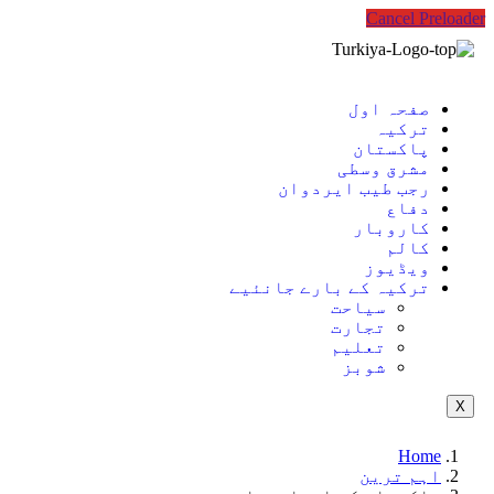
Cancel Preloader
صفحہ اول
ترکیہ
پاکستان
مشرق وسطی
رجب طیب ایردوان
دفاع
کاروبار
کالم
ویڈیوز
ترکیہ کے بارے جانئیے
سیاحت
تجارت
تعلیم
شوبز
X
Home
اہم ترین