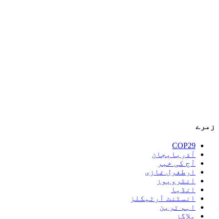
زمرے
COP29
آذربایجان
آج کی خبر
ارطغرل غازی
انٹرویوز
انڈیا
انسٹنٹ آرٹیکلز
اہم ترین
بلاگز