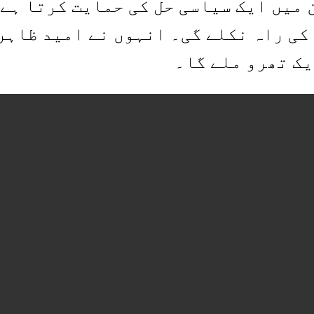
میں ایک سیاسی حل کی حمایت کرتا ہے
کی راہ نکلے گی۔ انہوں نے امید ظاہر
ک تھرو ملے گا۔