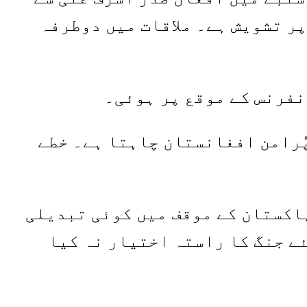
ر تشویش ہے۔ ملاقات میں دوطرفہ
نفرنس کے موقع پر ہوئی۔
ُرامن افغانستان چاہتا ہے۔ خطے
پاکستان کے موقف میں کوئی تبدیلی
ے جنگ کا راستہ اختیار نہ کیا