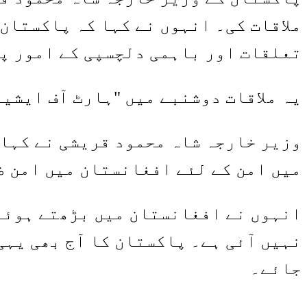
ملاقات کی۔ انہوں نے کہا کہ پاکستان
تعلقات اور باہمی دلچسپی کے امور پ
یہ ملاقات دوشنبے میں "ہارٹ آف ایشی
وزیر خارجہ شاہ محمود قریشی نے کہا
میں امن کے لئے افغانستان میں امن ض
انہوں نے افغانستان میں بڑھتے ہوئے 
نہیں آئی ہے۔ پاکستان کا آج بھی یہی
جائے۔