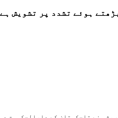
ڑھتے ہوئے تشدد پر تشویش ہے،
ریشی نے تاجکستان کے دارالحکومت دوش