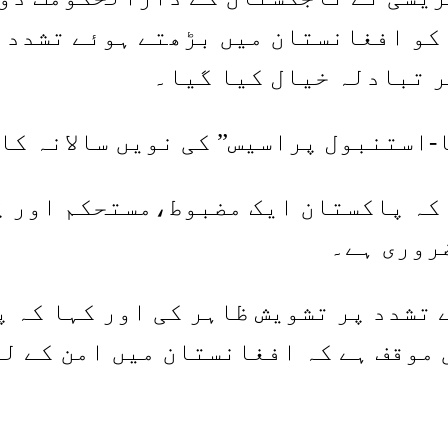
 کو افغانستان میں بڑھتے ہوئے تشدد پ
ر تبادلہ خیال کیا گیا۔
ا-استنبول پراسیس” کی نویں سالانہ کا
 کہ پاکستان ایک مضبوط،مستحکم اور پ
روری ہے۔
تشدد پر تشویش ظاہر کی اور کہا کہ 
 موقف ہے کہ افغانستان میں امن کے لئ