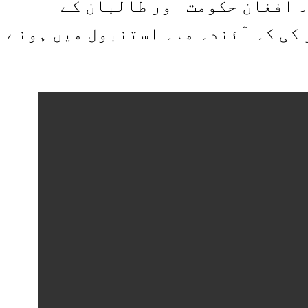
۔ افغان حکومت اور طالبان کے
 کی کہ آئندہ ماہ استنبول میں ہونے