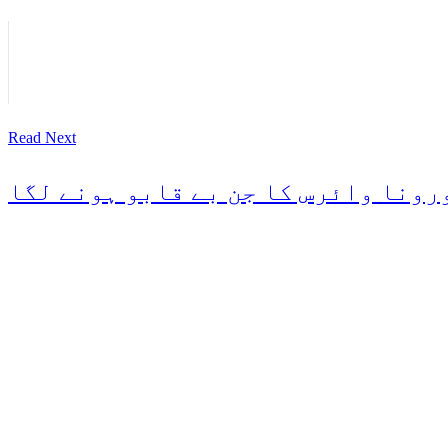
Read Next
رونا وائرس کا جن بے قابو ہونے لگا