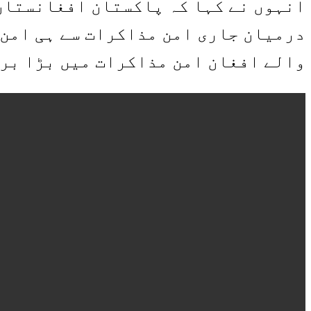
انہوں نے کہا کہ پاکستان افغانستان 
درمیان جاری امن مذاکرات سے ہی امن 
والے افغان امن مذاکرات میں بڑا بری