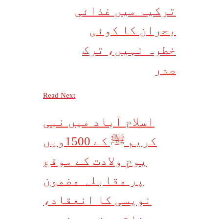
ترکیہ میں غذائی
بحران کا کوئی
خطرہ نہیں، ترک
صدر
Read Next
اسلام آباد میں نبی
کریم ﷺ کے 1500ویں
یومِ ولادت کے موقع
پر مقابلہ مضمون
نویسی کا انعقاد،