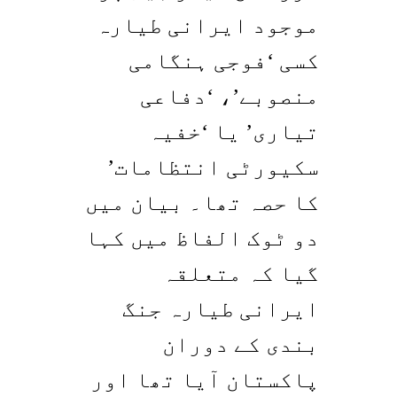
موجود ایرانی طیارہ
کسی ‘فوجی ہنگامی
منصوبے’، ‘دفاعی
تیاری’ یا ‘خفیہ
سکیورٹی انتظامات’
کا حصہ تھا۔ بیان میں
دو ٹوک الفاظ میں کہا
گیا کہ متعلقہ
ایرانی طیارہ جنگ
بندی کے دوران
پاکستان آیا تھا اور