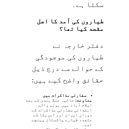
سکتا ہے۔
طیاروں کی آمد کا اصل
مقصد کیا تھا؟
دفتر خارجہ نے
طیاروں کی موجودگی
کے حوالے سے درج ذیل
حقائق واضح کیے ہیں:
سفارتی مذاکرات میں
معاونت:
حالیہ جنگ بندی کے بعد
اسلام آباد میں ہونے والے
ابتدائی سفارتی مذاکرات کے
دوران ایران اور امریکا کے
متعدد طیارے پاکستان پہنچے
تھے۔