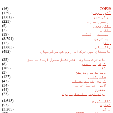
(16)
COP29
آذربایجان
(129)
آج کی خبر
(1,012)
ارطغرل غازی
(225)
انٹرویوز
(5)
انڈیا
(2)
انسٹنٹ آرٹیکلز
(19)
اہم ترین
(8,791)
بلاگز
(17)
پاکستان
(1,803)
پاکستان میں ترک اداروں کی سرگرمیاں
(482)
پاک ترک معارف انٹرنشنل سکول اینڈ کالجز
(35)
ترک ہلال احمر
(8)
ٹکا
(105)
دیانت فاؤنڈیشن
(3)
سفارتکار
(127)
کراچی قونصل خانہ
(43)
لاہور قونصل خانہ
(34)
متفرق
(44)
یونس ایمرے انسٹی ٹیوٹ
(73)
تازہ ترین
(4,648)
تجارت
(53)
ترکی
(3,285)