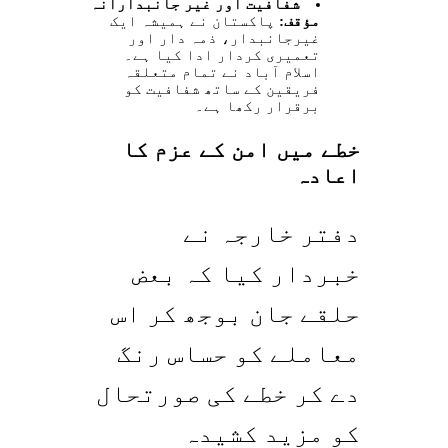
شفافیت اور غیر جانبدارانہ
مؤقف:
پاکستان نے ہمیشہ ایک
غیرجانبدار، ذمہ دار اور
تعمیری کردار ادا کیا ہے۔
اسلام آباد نے تمام متعلقہ
فریقین کے ساتھ شفافیت کو
برقرار رکھا ہے۔
خطے میں امن کے عزم کا
اعادہ
دفتر خارجہ نے
خبردار کیا کہ بعض
حلقے جان بوجھ کر اس
معاملے کو حساس رنگ
دے کر خطے کی صورتحال
کو مزید کشیدہ