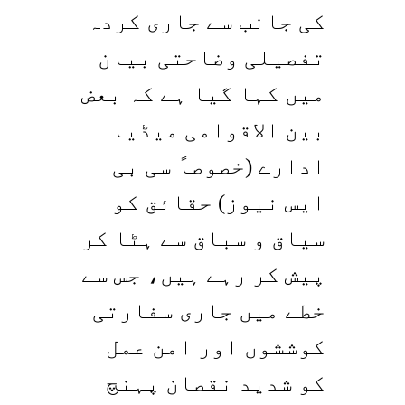
کی جانب سے جاری کردہ
تفصیلی وضاحتی بیان
میں کہا گیا ہے کہ بعض
بین الاقوامی میڈیا
ادارے (خصوصاً سی بی
ایس نیوز) حقائق کو
سیاق و سباق سے ہٹا کر
پیش کر رہے ہیں، جس سے
خطے میں جاری سفارتی
کوششوں اور امن عمل
کو شدید نقصان پہنچ