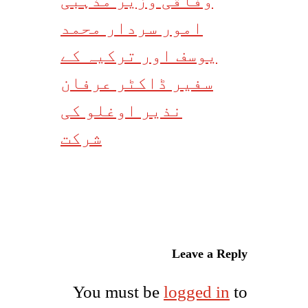
وفاقی وزیر مذہبی
امور سردار محمد
یوسف اور ترکیہ کے
سفیر ڈاکٹر عرفان
نذیر اوغلو کی
شرکت
Leave a Reply
You must be
logged in
to