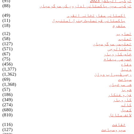
ترکیہ الیکشن 2023
(95)
ترکیہ میں پاکستانی اداروں کی سرگرمیاں
(88)
اکستانی سفارتخانہ انقرہ
(49)
پاکستانی قونصلیٹ جنرل استنبول
(11)
متفرق
(18)
تصاویر
(12)
تعلیم
(58)
تعلیمی سرگرمیاں
(127)
ٹیکنالوجی
(571)
خاص کاروبار
(67)
خصوصی پیغام
(75)
دفاع
(456)
دنیا
(1,377)
رجب طیب ایردوان
(1,362)
سیاحت
(69)
شہ سرخیاں
(1,368)
شوبز
(57)
فن و فنکار
(186)
کاروبار
(349)
کالم
(274)
کھیل
(680)
لائف سٹائل
(810)
ثقافت
(116)
سیروسیاحت
(127)