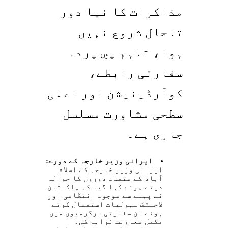
مذاکرات کا نیا دور
تاحال شروع نہیں
ہوا، تاہم پسِ پردہ
سفارتی رابطے،
کوآرڈینیشن اور اعلیٰ
سطحی مشاورت مسلسل
جاری ہے۔
ایرانی وزیر خارجہ کے دورے:
ایرانی وزیر خارجہ کے اسلام
آباد کے متعدد دوروں کا حوالہ
دیتے ہوئے کہا گیا کہ پاکستان
نے پہلے سے موجود انتظامی اور
لاجسٹک سہولیات استعمال کرتے
ہوئے ان سفارتی سرگرمیوں میں
مکمل معاونت فراہم کی۔