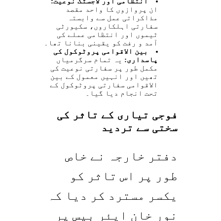
انتظامی اور لاجسٹک نوعیت:
ان پروازوں کا واحد مقصد
مذاکراتی عمل سے وابستہ
سفارتی اہلکاروں، سکیورٹی
ٹیموں اور انتظامی عملے کی
آمد و رفت کو یقینی بنانا تھا۔
بین الاقوامی پروٹوکول کی
پاسداری:
یہ تمام سرگرمیاں
مکمل طور پر سفارتی نوعیت کی
تھیں اور انہیں معمول کے بین
الاقوامی سفارتی پروٹوکول کے
تحت انجام دیا گیا۔
فوجی تیاری کے تاثر کی
سختی سے تردید
دفتر خارجہ نے خاص
طور پر اس تاثر کو
یکسر مسترد کر دیا کہ
نور خان ایئر بیس پر