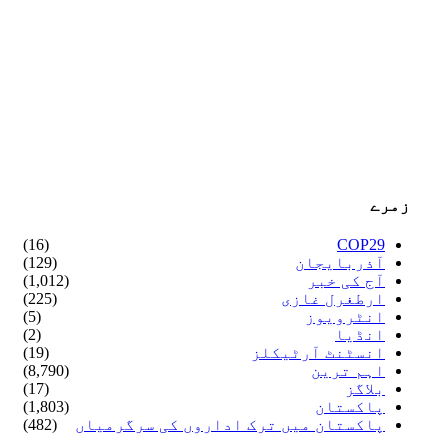
زمرے
(16)
COP29
آذربایجان
(129)
آج کی خبر
(1,012)
ارطغرل غازی
(225)
انٹرویوز
(5)
انڈیا
(2)
انسٹنٹ آرٹیکلز
(19)
اہم ترین
(8,790)
بلاگز
(17)
پاکستان
(1,803)
پاکستان میں ترک اداروں کی سرگرمیاں
(482)