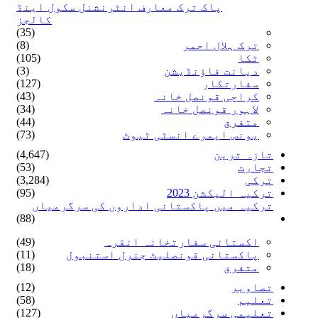
پاک ترک معارف انٹرنشنل سکول اینڈ
کالجز
(35)
ترک ہلال احمر
(8)
ٹکا
(105)
دیانت فاؤنڈیشن
(3)
سفارتکار
(127)
کراچی قونصل خانہ
(43)
لاہور قونصل خانہ
(34)
متفرق
(44)
یونس ایمرے انسٹی ٹیوٹ
(73)
تازہ ترین
(4,647)
تجارت
(53)
ترکی
(3,284)
ترکیہ الیکشن 2023
(95)
ترکیہ میں پاکستانی اداروں کی سرگرمیاں
(88)
اکستانی سفارتخانہ انقرہ
(49)
پاکستانی قونصلیٹ جنرل استنبول
(11)
متفرق
(18)
تصاویر
(12)
تعلیم
(58)
تعلیمی سرگرمیاں
(127)