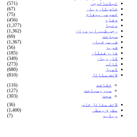
ٹیکنالوجی
(571)
خاص کاروبار
(67)
خصوصی پیغام
(75)
دفاع
(456)
دنیا
(1,377)
رجب طیب ایردوان
(1,362)
سیاحت
(69)
شہ سرخیاں
(1,367)
شوبز
(56)
فن و فنکار
(185)
کاروبار
(349)
کالم
(273)
کھیل
(680)
لائف سٹائل
(810)
ثقافت
(116)
سیروسیاحت
(127)
صحت
(303)
لائف سٹائل خاص
(36)
مشرق وسطی
(1,400)
ویڈیو
(7)