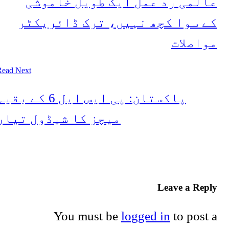
عالمی رد عمل ایک طویل خاموشی
کے سوا کچھ نہیں، ترک ڈائریکٹر
مواصلات
Read Next
پاکستان: پی ایس ایل 6 کے بقیہ
میچز کا شیڈول تیار
Leave a Reply
You must be
logged in
to post a