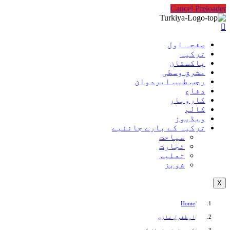
Cancel Preloader
صفحہ اول
ترکیہ
پاکستان
مشرق وسطی
رجب طیب ایردوان
دفاع
کاروبار
کالم
ویڈیوز
ترکیہ کے بارے جانئیے
سیاحت
تجارت
تعلیم
شوبز
X
Home
ارطغرل غازی