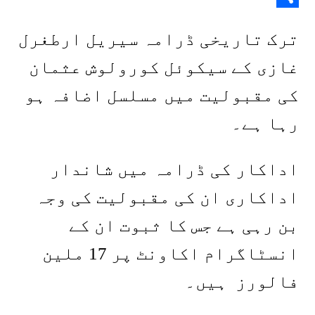
Share
Link
ترک تاریخی ڈرامہ سیریل ارطغرل
غازی کے سیکوئل کورولوش عثمان
کی مقبولیت میں مسلسل اضافہ ہو
رہا ہے۔
اداکار کی ڈرامہ میں شاندار
اداکاری ان کی مقبولیت کی وجہ
بن رہی ہے جس کا ثبوت ان کے
انسٹاگرام اکاونٹ پر 17 ملین
فالورز ہیں۔