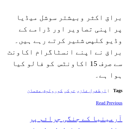
براق اکثر وبیشتر سوشل میڈیا
پر اپنی تصاویر اور ڈرامے کے
وڈیو کلپس شئیر کرتے رہے ہیں۔
براق نے اپنے انسٹاگرام اکاونٹ
سے صرف 15 اکاونٹس کو فالو کیا
ہوا ہے۔
Tags
:
ارطغرل غازی
ترکی
کورولوش عثمان
Read Previous
آرمینیا کے جنگی جرائم پر