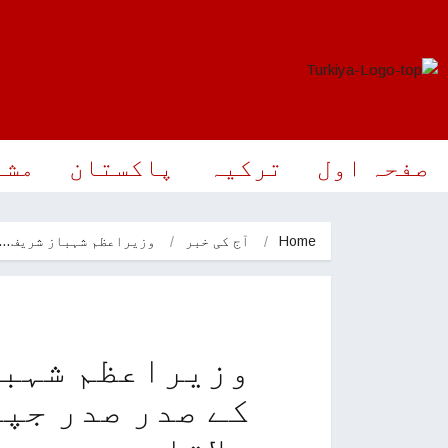
صفحہ اول
ترکیہ
پاکستان
مشر
Home
آج کی خبر
وزیراعظم شہباز شریف…
وزیراعظم شہبا
کے صدر صدر جپا