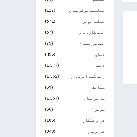
تعلیمی سرگرمیاں
(127)
ٹیکنالوجی
(571)
خاص کاروبار
(67)
خصوصی پیغام
(75)
دفاع
(456)
دنیا
(1,377)
رجب طیب ایردوان
(1,362)
سیاحت
(69)
شہ سرخیاں
(1,367)
شوبز
(56)
فن و فنکار
(185)
کاروبار
(349)