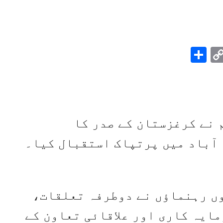
Share
Pintere
Copy
Link
Wh
Link
 نے کرغزستان کے صدر کا
 آباد میں پرتپاک استقبال کیا۔
وں رہنماؤں نے دوطرفہ تعلقات،
ایہ کاری اور علاقائی تعاون کے