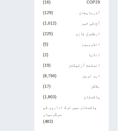
(16)
COP29
آذربایجان
(129)
آج کی خبر
(1,012)
ارطغرل غازی
(225)
انٹرویوز
(5)
انڈیا
(2)
انسٹنٹ آرٹیکلز
(19)
اہم ترین
(8,790)
بلاگز
(17)
پاکستان
(1,803)
پاکستان میں ترک اداروں کی
سرگرمیاں
(482)