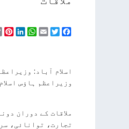
ملاقات
st
edIn
atsApp
Email
Facebook
Twitter
اسلام آباد: وزیراعظم
وزیراعظم ہاؤس اسلام
ملاقات کے دوران دون
تجارت، توانائی، سرم