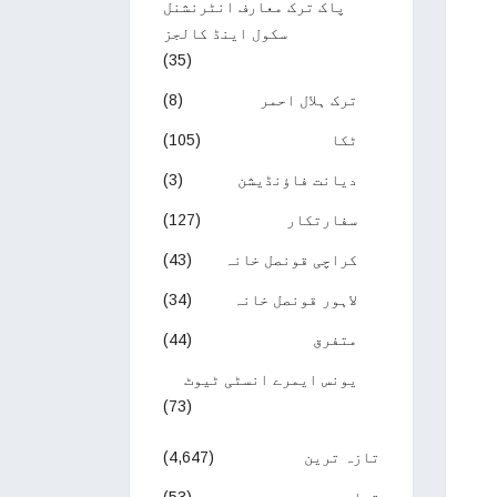
پاک ترک معارف انٹرنشنل
سکول اینڈ کالجز
(35)
ترک ہلال احمر
(8)
ٹکا
(105)
دیانت فاؤنڈیشن
(3)
سفارتکار
(127)
کراچی قونصل خانہ
(43)
لاہور قونصل خانہ
(34)
متفرق
(44)
یونس ایمرے انسٹی ٹیوٹ
(73)
تازہ ترین
(4,647)