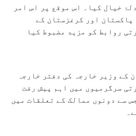
ۂ خیال کیا۔ اس موقع پر اس امر
 پاکستان اور کرغزستان کے
تی روابط کو مزید مضبوط کیا
 کے وزیر خارجہ کی دفتر خارجہ
رتی سرگرمیوں میں اہم پیش رفت
جس سے دونوں ممالک کے تعلقات میں
ے۔