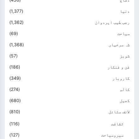
دنیا
(1,377)
رجب طیب ایردوان
(1,362)
سیاحت
(69)
شہ سرخیاں
(1,368)
شوبز
(57)
فن و فنکار
(186)
کاروبار
(349)
کالم
(274)
کھیل
(680)
لائف سٹائل
(810)
ثقافت
(116)
سیروسیاحت
(127)