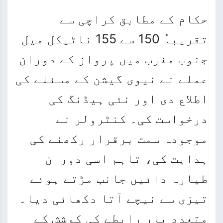
حکام کے مطابق کراچی سے
تقریباً 150 سے 155 ناٹیکل میل
جنوب مغرب میں پرواز کے دوران
عملے نے نیوی گیشن کے مسئلے کی
اطلاع دی اور نئی ہیڈنگ کی
درخواست کی۔ کنٹرولر نے
موجودہ سمت برقرار رکھنے کی
ہدایت کی، تاہم اسی دوران
طیارہ دائیں جانب مڑتے ہوئے
تیزی سے نیچے آتا دکھائی دیا۔
متعدد بار رابطے کی کوشش کے