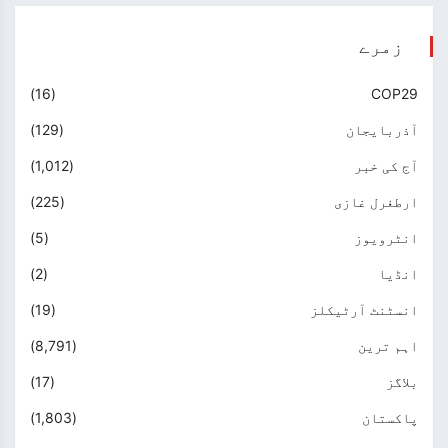
زمرے
(16)
COP29
آذربایجان
(129)
آج کی خبر
(1,012)
ارطغرل غازی
(225)
انٹرویوز
(5)
انڈیا
(2)
انسٹنٹ آرٹیکلز
(19)
اہم ترین
(8,791)
بلاگز
(17)
پاکستان
(1,803)