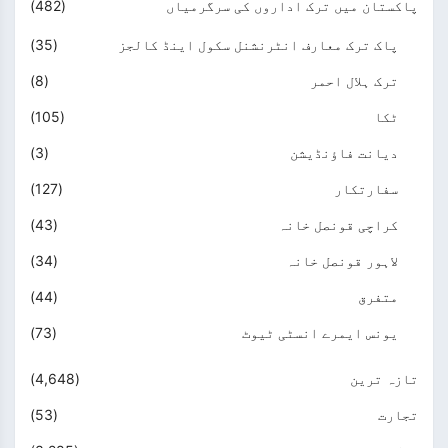
پاکستان میں ترک اداروں کی سرگرمیاں
(482)
پاک ترک معارف انٹرنشنل سکول اینڈ کالجز
(35)
ترک ہلال احمر
(8)
ٹکا
(105)
دیانت فاؤنڈیشن
(3)
سفارتکار
(127)
کراچی قونصل خانہ
(43)
لاہور قونصل خانہ
(34)
متفرق
(44)
یونس ایمرے انسٹی ٹیوٹ
(73)
تازہ ترین
(4,648)
تجارت
(53)