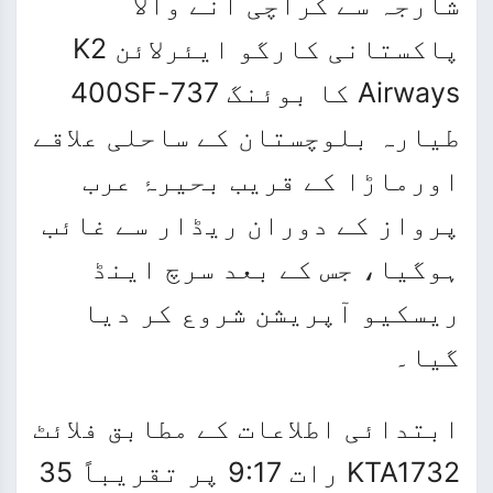
شارجہ سے کراچی آنے والا
پاکستانی کارگو ایئرلائن K2
Airways کا بوئنگ 737-400SF
طیارہ بلوچستان کے ساحلی علاقے
اورماڑا کے قریب بحیرۂ عرب
پرواز کے دوران ریڈار سے غائب
ہوگیا، جس کے بعد سرچ اینڈ
ریسکیو آپریشن شروع کر دیا
گیا۔
ابتدائی اطلاعات کے مطابق فلائٹ
KTA1732 رات 9:17 پر تقریباً 35