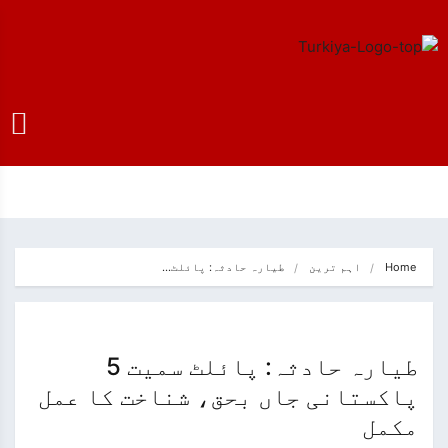
Home
اہم ترین
طیارہ حادثہ: پائلٹ…
طیارہ حادثہ: پائلٹ سمیت 5
پاکستانی جاں بحق، شناخت کا عمل
مکمل