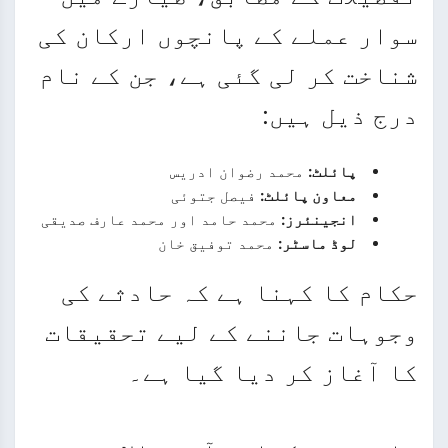
سوار عملے کے پانچوں ارکان کی
شناخت کر لی گئی ہے، جن کے نام
درج ذیل ہیں:
پائلٹ:
محمد رضوان ادریس
معاون پائلٹ:
فیصل جتوئی
انجینئرز:
محمد حامد اور محمد عارف صدیقی
لوڈ ماسٹر:
محمد توفیق خان
حکام کا کہنا ہے کہ حادثے کی
وجوہات جاننے کے لیے تحقیقات
کا آغاز کر دیا گیا ہے۔