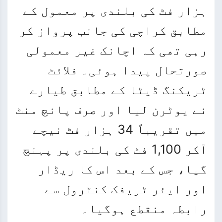
ہزار فٹ کی بلندی پر معمول کے
مطابق کراچی کی جانب پرواز کر
رہی تھی کہ اچانک غیر معمولی
صورتحال پیدا ہوئی۔ فلائٹ
ٹریکنگ ڈیٹا کے مطابق طیارے
نے یوٹرن لیا اور صرف پانچ منٹ
میں تقریباً 34 ہزار فٹ نیچے
آکر 1,100 فٹ کی بلندی پر پہنچ
گیا، جس کے بعد اس کا ریڈار
اور ایئر ٹریفک کنٹرول سے
رابطہ منقطع ہوگیا۔