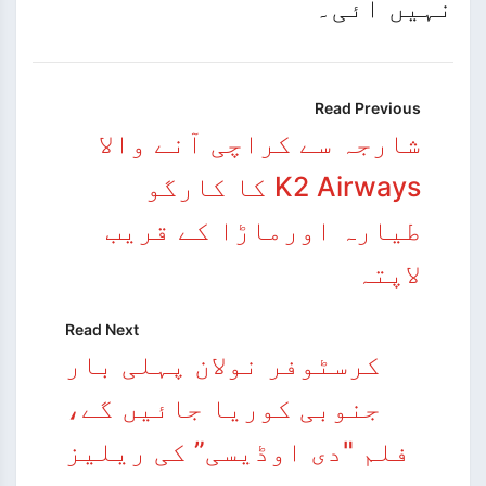
نہیں آئی۔
Read Previous
شارجہ سے کراچی آنے والا
K2 Airways کا کارگو
طیارہ اورماڑا کے قریب
لاپتہ
Read Next
کرسٹوفر نولان پہلی بار
جنوبی کوریا جائیں گے،
فلم "دی اوڈیسی” کی ریلیز