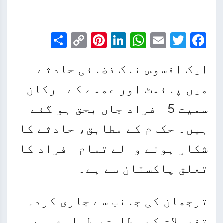
Share
Pinterest
Copy
LinkedIn
WhatsApp
Email
Facebook
Twitter
Link
ایک افسوس ناک فضائی حادثے
میں پائلٹ اور عملے کے ارکان
سمیت 5 افراد جاں بحق ہو گئے
ہیں۔ حکام کے مطابق، حادثے کا
شکار ہونے والے تمام افراد کا
تعلق پاکستان سے ہے۔
ترجمان کی جانب سے جاری کردہ
تفصیلات کے مطابق، طیارے میں