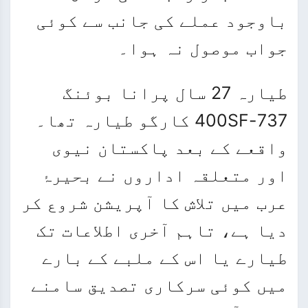
باوجود عملے کی جانب سے کوئی
جواب موصول نہ ہوا۔
طیارہ 27 سال پرانا بوئنگ
737-400SF کارگو طیارہ تھا۔
واقعے کے بعد پاکستان نیوی
اور متعلقہ اداروں نے بحیرۂ
عرب میں تلاش کا آپریشن شروع کر
دیا ہے، تاہم آخری اطلاعات تک
طیارے یا اس کے ملبے کے بارے
میں کوئی سرکاری تصدیق سامنے