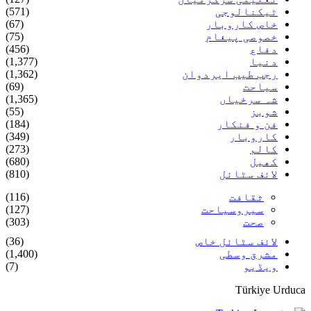
ٹیکنالوجی
(571)
خاص کاروبار
(67)
خصوصی پیغام
(75)
دفاع
(456)
دنیا
(1,377)
رجب طیب ایردوان
(1,362)
سیاحت
(69)
شہ سرخیاں
(1,365)
شوبز
(55)
فن و فنکار
(184)
کاروبار
(349)
کالم
(273)
کھیل
(680)
لائف سٹائل
(810)
ثقافت
(116)
سیروسیاحت
(127)
صحت
(303)
لائف سٹائل خاص
(36)
مشرق وسطی
(1,400)
ویڈیو
(7)
Türkiye Urduca