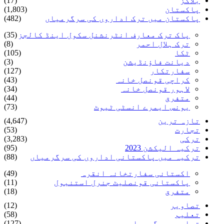
بلاگز
(17)
پاکستان
(1,803)
پاکستان میں ترک اداروں کی سرگرمیاں
(482)
پاک ترک معارف انٹرنشنل سکول اینڈ کالجز
(35)
ترک ہلال احمر
(8)
ٹکا
(105)
دیانت فاؤنڈیشن
(3)
سفارتکار
(127)
کراچی قونصل خانہ
(43)
لاہور قونصل خانہ
(34)
متفرق
(44)
یونس ایمرے انسٹی ٹیوٹ
(73)
تازہ ترین
(4,647)
تجارت
(53)
ترکی
(3,283)
ترکیہ الیکشن 2023
(95)
ترکیہ میں پاکستانی اداروں کی سرگرمیاں
(88)
اکستانی سفارتخانہ انقرہ
(49)
پاکستانی قونصلیٹ جنرل استنبول
(11)
متفرق
(18)
تصاویر
(12)
تعلیم
(58)
تعلیمی سرگرمیاں
(127)