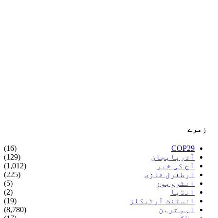
زمرے
(16)
COP29
آذربایجان
(129)
آج کی خبر
(1,012)
ارطغرل غازی
(225)
انٹرویوز
(5)
انڈیا
(2)
انسٹنٹ آرٹیکلز
(19)
اہم ترین
(8,780)