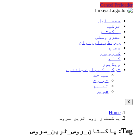
Cancel Preloader
صفحہ اول
ترکیہ
پاکستان
مشرق وسطی
رجب طیب ایردوان
دفاع
کاروبار
کالم
ویڈیوز
ترکیہ کے بارے جانئیے
سیاحت
تجارت
تعلیم
شوبز
X
Home
پاکستان_روس_ٹرین_سروس
Tag:
پاکستان_روس_ٹرین_سروس