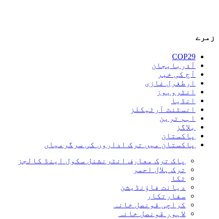
زمرے
COP29
آذربایجان
آج کی خبر
ارطغرل غازی
انٹرویوز
انڈیا
انسٹنٹ آرٹیکلز
اہم ترین
بلاگز
پاکستان
پاکستان میں ترک اداروں کی سرگرمیاں
پاک ترک معارف انٹرنشنل سکول اینڈ کالجز
ترک ہلال احمر
ٹکا
دیانت فاؤنڈیشن
سفارتکار
کراچی قونصل خانہ
لاہور قونصل خانہ