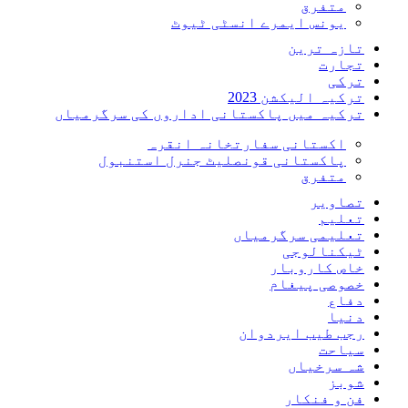
متفرق
یونس ایمرے انسٹی ٹیوٹ
تازہ ترین
تجارت
ترکی
ترکیہ الیکشن 2023
ترکیہ میں پاکستانی اداروں کی سرگرمیاں
اکستانی سفارتخانہ انقرہ
پاکستانی قونصلیٹ جنرل استنبول
متفرق
تصاویر
تعلیم
تعلیمی سرگرمیاں
ٹیکنالوجی
خاص کاروبار
خصوصی پیغام
دفاع
دنیا
رجب طیب ایردوان
سیاحت
شہ سرخیاں
شوبز
فن و فنکار