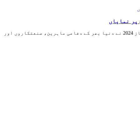
کراچی میں ایکسپو سنٹر میں 19 سے 22 نومبر تک جاری رہنے والے دفاعی ساز و سامان کے بین الاقوامی میلے آئیڈیاز 2024 نے دنیا بھر کے دفاعی ماہرین، صنعتکاروں اور