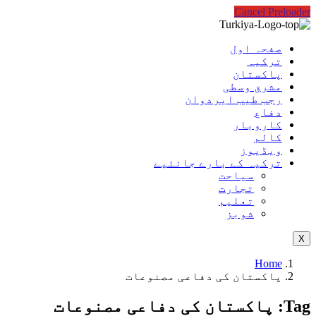
Cancel Preloader
صفحہ اول
ترکیہ
پاکستان
مشرق وسطی
رجب طیب ایردوان
دفاع
کاروبار
کالم
ویڈیوز
ترکیہ کے بارے جانئیے
سیاحت
تجارت
تعلیم
شوبز
X
Home
پاکستان کی دفاعی مصنوعات
Tag:
پاکستان کی دفاعی مصنوعات