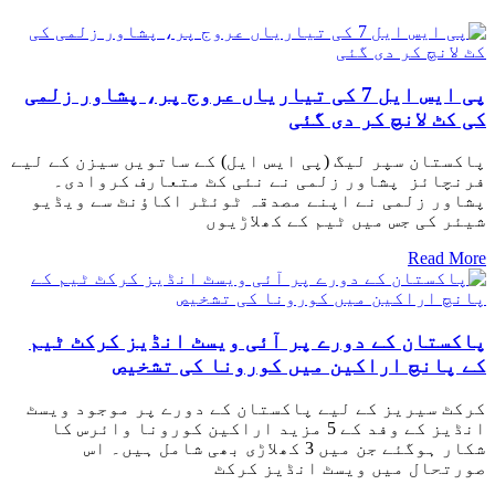
پی ایس ایل 7 کی تیاریاں عروج پر، پشاور زلمی
کی کٹ لانچ کر دی گئی
پاکستان سپر لیگ (پی ایس ایل) کے ساتویں سیزن کے لیے
فرنچائز پشاور زلمی نے نئی کٹ متعارف کروادی۔
پشاور زلمی نے اپنے مصدقہ ٹوئٹر اکاؤنٹ سے ویڈیو
شیئر کی جس میں ٹیم کے کھلاڑیوں
Read More
پاکستان کے دورے پر آئی ویسٹ انڈیز کرکٹ ٹیم
کے پانچ اراکین میں کورونا کی تشخیص
کرکٹ سیریز کے لیے پاکستان کے دورے پر موجود ویسٹ
انڈیز کے وفد کے 5 مزید اراکین کورونا وائرس کا
شکار ہوگئے جن میں 3 کھلاڑی بھی شامل ہیں۔ اس
صورتحال میں ویسٹ انڈیز کرکٹ