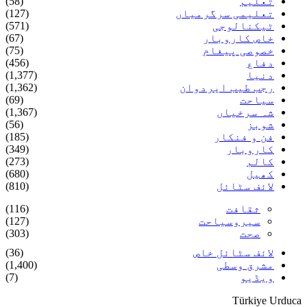
تعلیم
(58)
تعلیمی سرگرمیاں
(127)
ٹیکنالوجی
(571)
خاص کاروبار
(67)
خصوصی پیغام
(75)
دفاع
(456)
دنیا
(1,377)
رجب طیب ایردوان
(1,362)
سیاحت
(69)
شہ سرخیاں
(1,367)
شوبز
(56)
فن و فنکار
(185)
کاروبار
(349)
کالم
(273)
کھیل
(680)
لائف سٹائل
(810)
ثقافت
(116)
سیروسیاحت
(127)
صحت
(303)
لائف سٹائل خاص
(36)
مشرق وسطی
(1,400)
ویڈیو
(7)
Türkiye Urduca