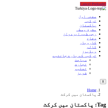
Cancel Preloader
صفحہ اول
ترکیہ
پاکستان
مشرق وسطی
رجب طیب ایردوان
دفاع
کاروبار
کالم
ویڈیوز
ترکیہ کے بارے جانئیے
سیاحت
تجارت
تعلیم
شوبز
X
Home
پاکستان میں کرکٹ
Tag:
پاکستان میں کرکٹ