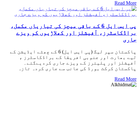
Read More
پی ایس ایل 6 کے باقی میچز کی تیاریاں مکمل،
براڈکاسٹرز، آفیشلز اور کھلاڑیوں کو ویزے
جاری
پاکستان سپر لیگ (پی ایس ایل) 6 کے چھٹے ایڈیشن کے
لیے بھارت اور جنوبی افریقا کے براڈکاسٹرز ،
آفیشلز اور پلیئرز کے ویزے جاری کردیےگئے۔
پاکستان کرکٹ بورڈ کی جانب سے جاری کردہ تازہ
Read More