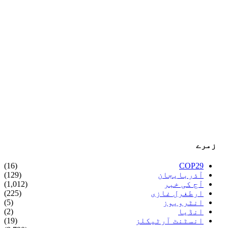
زمرے
(16)
COP29
آذربایجان
(129)
آج کی خبر
(1,012)
ارطغرل غازی
(225)
انٹرویوز
(5)
انڈیا
(2)
انسٹنٹ آرٹیکلز
(19)