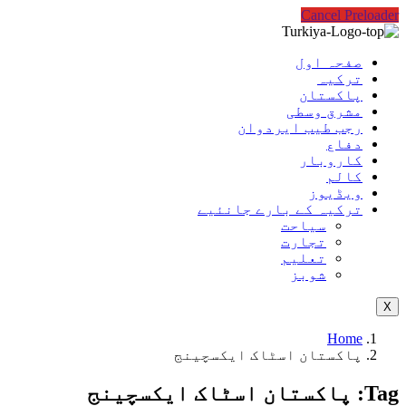
Cancel Preloader
صفحہ اول
ترکیہ
پاکستان
مشرق وسطی
رجب طیب ایردوان
دفاع
کاروبار
کالم
ویڈیوز
ترکیہ کے بارے جانئیے
سیاحت
تجارت
تعلیم
شوبز
X
Home
پاکستان اسٹاک ایکسچینج
Tag:
پاکستان اسٹاک ایکسچینج