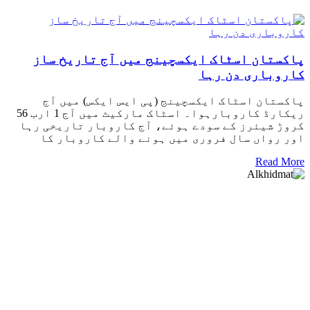
پاکستان اسٹاک ایکسچینج میں آج تاریخ ساز
کاروباری دن رہا
پاکستان اسٹاک ایکسچینج (پی ایس ایکس) میں آج
ریکارڈ کاروبارہوا۔ اسٹاک مارکیٹ میں آج 1 ارب 56
کروڑ شیئرز کے سودے ہوئے، آج کاروبار تاریخی رہا
اور رواں سال فروری میں ہونے والے کاروبار کا
Read More