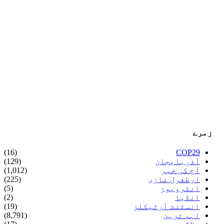
زمرے
(16)
COP29
آذربایجان
(129)
آج کی خبر
(1,012)
ارطغرل غازی
(225)
انٹرویوز
(5)
انڈیا
(2)
انسٹنٹ آرٹیکلز
(19)
اہم ترین
(8,791)