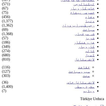
ٹیکنالوجی
(571)
خاص کاروبار
(67)
خصوصی پیغام
(75)
دفاع
(456)
دنیا
(1,377)
رجب طیب ایردوان
(1,362)
سیاحت
(69)
شہ سرخیاں
(1,368)
شوبز
(57)
فن و فنکار
(186)
کاروبار
(349)
کالم
(274)
کھیل
(680)
لائف سٹائل
(810)
ثقافت
(116)
سیروسیاحت
(127)
صحت
(303)
لائف سٹائل خاص
(36)
مشرق وسطی
(1,400)
ویڈیو
(7)
Türkiye Urduca