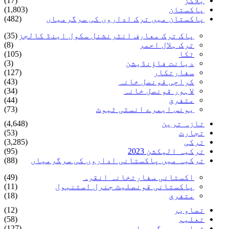
بلاگز
(17)
پاکستان
(1,803)
پاکستان میں ترک اداروں کی سرگرمیاں
(482)
پاک ترک معارف انٹرنشنل سکول اینڈ کالجز
(35)
ترک ہلال احمر
(8)
ٹکا
(105)
دیانت فاؤنڈیشن
(3)
سفارتکار
(127)
کراچی قونصل خانہ
(43)
لاہور قونصل خانہ
(34)
متفرق
(44)
یونس ایمرے انسٹی ٹیوٹ
(73)
تازہ ترین
(4,648)
تجارت
(53)
ترکی
(3,285)
ترکیہ الیکشن 2023
(95)
ترکیہ میں پاکستانی اداروں کی سرگرمیاں
(88)
اکستانی سفارتخانہ انقرہ
(49)
پاکستانی قونصلیٹ جنرل استنبول
(11)
متفرق
(18)
تصاویر
(12)
تعلیم
(58)
تعلیمی سرگرمیاں
(127)