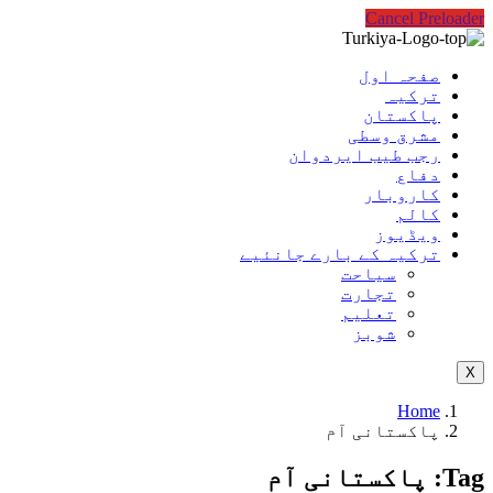
Cancel Preloader
صفحہ اول
ترکیہ
پاکستان
مشرق وسطی
رجب طیب ایردوان
دفاع
کاروبار
کالم
ویڈیوز
ترکیہ کے بارے جانئیے
سیاحت
تجارت
تعلیم
شوبز
X
Home
پاکستانی آم
Tag:
پاکستانی آم