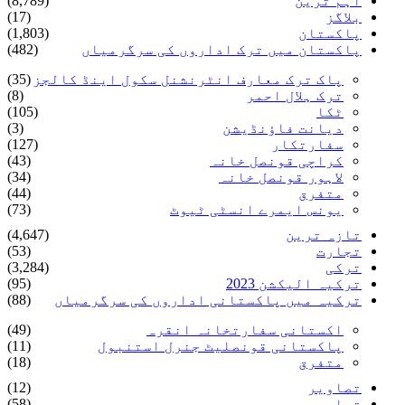
اہم ترین
(8,789)
بلاگز
(17)
پاکستان
(1,803)
پاکستان میں ترک اداروں کی سرگرمیاں
(482)
پاک ترک معارف انٹرنشنل سکول اینڈ کالجز
(35)
ترک ہلال احمر
(8)
ٹکا
(105)
دیانت فاؤنڈیشن
(3)
سفارتکار
(127)
کراچی قونصل خانہ
(43)
لاہور قونصل خانہ
(34)
متفرق
(44)
یونس ایمرے انسٹی ٹیوٹ
(73)
تازہ ترین
(4,647)
تجارت
(53)
ترکی
(3,284)
ترکیہ الیکشن 2023
(95)
ترکیہ میں پاکستانی اداروں کی سرگرمیاں
(88)
اکستانی سفارتخانہ انقرہ
(49)
پاکستانی قونصلیٹ جنرل استنبول
(11)
متفرق
(18)
تصاویر
(12)
تعلیم
(58)