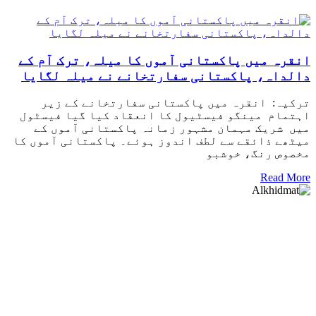
انقرہ میں پاکستانی آموں کا میلہ، ترک آم کے
دالداہ، پاکستانی سفارتخانے نے میلہ لگایا
ترکیہ: انقرہ میں پاکستانی سفارتخانے کے زیر
اہتمام مینگو فیسٹیول کا انعقاد کیا گیا فیسٹول
میں شریک مہمان مشہور زمانہ پاکستانی آموں کے
میٹھے ذائقے سے لطف اندوز ہوئے۔ پاکستانی آموں کا
مخصوص رنگ، خوشبو
Read More