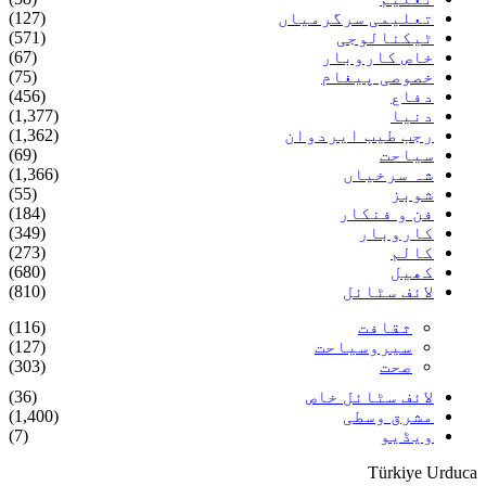
تعلیمی سرگرمیاں
(127)
ٹیکنالوجی
(571)
خاص کاروبار
(67)
خصوصی پیغام
(75)
دفاع
(456)
دنیا
(1,377)
رجب طیب ایردوان
(1,362)
سیاحت
(69)
شہ سرخیاں
(1,366)
شوبز
(55)
فن و فنکار
(184)
کاروبار
(349)
کالم
(273)
کھیل
(680)
لائف سٹائل
(810)
ثقافت
(116)
سیروسیاحت
(127)
صحت
(303)
لائف سٹائل خاص
(36)
مشرق وسطی
(1,400)
ویڈیو
(7)
Türkiye Urduca