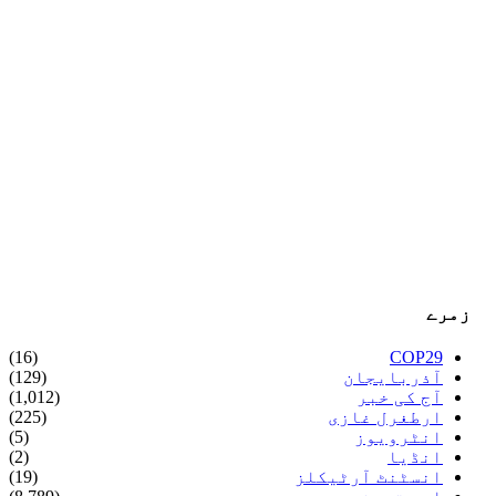
زمرے
(16)
COP29
آذربایجان
(129)
آج کی خبر
(1,012)
ارطغرل غازی
(225)
انٹرویوز
(5)
انڈیا
(2)
انسٹنٹ آرٹیکلز
(19)