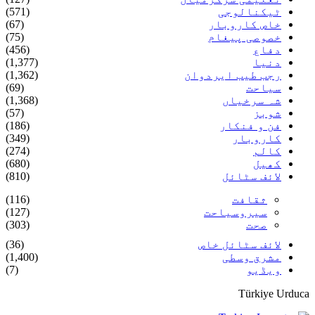
ٹیکنالوجی
(571)
خاص کاروبار
(67)
خصوصی پیغام
(75)
دفاع
(456)
دنیا
(1,377)
رجب طیب ایردوان
(1,362)
سیاحت
(69)
شہ سرخیاں
(1,368)
شوبز
(57)
فن و فنکار
(186)
کاروبار
(349)
کالم
(274)
کھیل
(680)
لائف سٹائل
(810)
ثقافت
(116)
سیروسیاحت
(127)
صحت
(303)
لائف سٹائل خاص
(36)
مشرق وسطی
(1,400)
ویڈیو
(7)
Türkiye Urduca