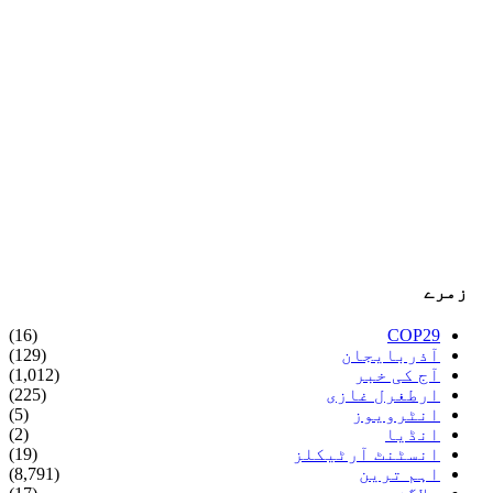
زمرے
(16)
COP29
آذربایجان
(129)
آج کی خبر
(1,012)
ارطغرل غازی
(225)
انٹرویوز
(5)
انڈیا
(2)
انسٹنٹ آرٹیکلز
(19)
اہم ترین
(8,791)