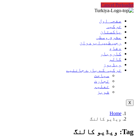
Cancel Preloader
صفحہ اول
ترکیہ
پاکستان
مشرق وسطی
رجب طیب ایردوان
دفاع
کاروبار
کالم
ویڈیوز
ترکیہ کے بارے جانئیے
سیاحت
تجارت
تعلیم
شوبز
X
Home
ویڈیو کالنگ
Tag:
ویڈیو کالنگ