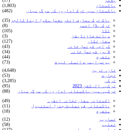
بلاگز
(17)
پاکستان
(1,803)
پاکستان میں ترک اداروں کی سرگرمیاں
(482)
پاک ترک معارف انٹرنشنل سکول اینڈ کالجز
(35)
ترک ہلال احمر
(8)
ٹکا
(105)
دیانت فاؤنڈیشن
(3)
سفارتکار
(127)
کراچی قونصل خانہ
(43)
لاہور قونصل خانہ
(34)
متفرق
(44)
یونس ایمرے انسٹی ٹیوٹ
(73)
تازہ ترین
(4,648)
تجارت
(53)
ترکی
(3,285)
ترکیہ الیکشن 2023
(95)
ترکیہ میں پاکستانی اداروں کی سرگرمیاں
(88)
اکستانی سفارتخانہ انقرہ
(49)
پاکستانی قونصلیٹ جنرل استنبول
(11)
متفرق
(18)
تصاویر
(12)
تعلیم
(58)
تعلیمی سرگرمیاں
(127)