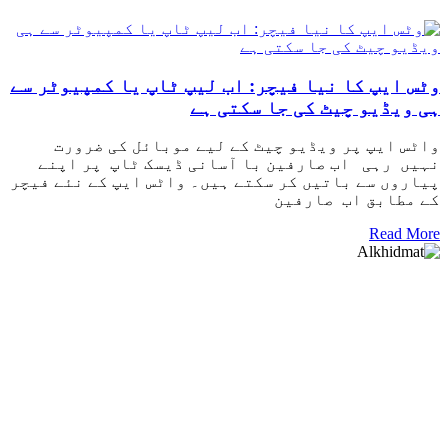
وٹس ایپ کا نیا فیچر: اب لیپ ٹاپ یا کمپیوٹر سے
ہی ویڈیو چیٹ کی جا سکتی ہے
واٹس ایپ پر ویڈیو چیٹ کے لیے موبائل کی ضرورت
نہیں رہی اب صارفین با آسانی ڈیسک ٹاپ پر اپنے
پیاروں سے باتیں کر سکتے ہیں۔ واٹس ایپ کے نئے فیچر
کے مطابق اب صارفین
Read More