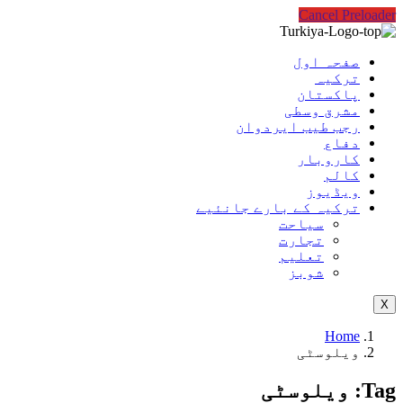
Cancel Preloader
صفحہ اول
ترکیہ
پاکستان
مشرق وسطی
رجب طیب ایردوان
دفاع
کاروبار
کالم
ویڈیوز
ترکیہ کے بارے جانئیے
سیاحت
تجارت
تعلیم
شوبز
X
Home
ویلوسٹی
Tag:
ویلوسٹی