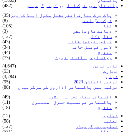
پاکستان
(1,803)
پاکستان میں ترک اداروں کی سرگرمیاں
(482)
پاک ترک معارف انٹرنشنل سکول اینڈ کالجز
(35)
ترک ہلال احمر
(8)
ٹکا
(105)
دیانت فاؤنڈیشن
(3)
سفارتکار
(127)
کراچی قونصل خانہ
(43)
لاہور قونصل خانہ
(34)
متفرق
(44)
یونس ایمرے انسٹی ٹیوٹ
(73)
تازہ ترین
(4,647)
تجارت
(53)
ترکی
(3,284)
ترکیہ الیکشن 2023
(95)
ترکیہ میں پاکستانی اداروں کی سرگرمیاں
(88)
اکستانی سفارتخانہ انقرہ
(49)
پاکستانی قونصلیٹ جنرل استنبول
(11)
متفرق
(18)
تصاویر
(12)
تعلیم
(58)
تعلیمی سرگرمیاں
(127)
ٹیکنالوجی
(571)