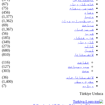
خاص کاروبار
(67)
خصوصی پیغام
(75)
دفاع
(456)
دنیا
(1,377)
رجب طیب ایردوان
(1,362)
سیاحت
(69)
شہ سرخیاں
(1,367)
شوبز
(56)
فن و فنکار
(185)
کاروبار
(349)
کالم
(273)
کھیل
(680)
لائف سٹائل
(810)
ثقافت
(116)
سیروسیاحت
(127)
صحت
(303)
لائف سٹائل خاص
(36)
مشرق وسطی
(1,400)
ویڈیو
(7)
Türkiye Urduca