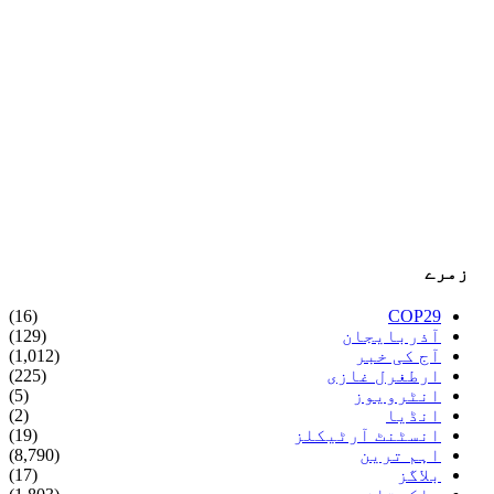
زمرے
(16)
COP29
آذربایجان
(129)
آج کی خبر
(1,012)
ارطغرل غازی
(225)
انٹرویوز
(5)
انڈیا
(2)
انسٹنٹ آرٹیکلز
(19)
اہم ترین
(8,790)
بلاگز
(17)