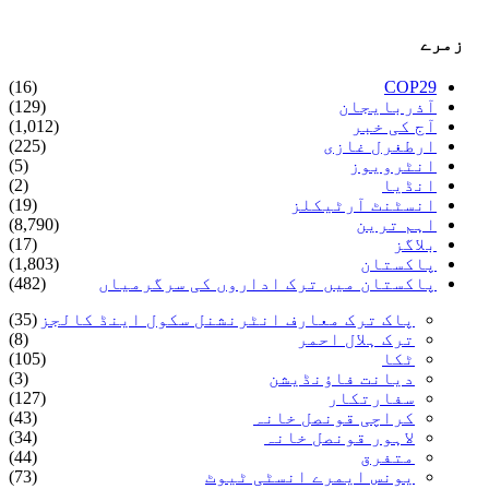
زمرے
(16)
COP29
آذربایجان
(129)
آج کی خبر
(1,012)
ارطغرل غازی
(225)
انٹرویوز
(5)
انڈیا
(2)
انسٹنٹ آرٹیکلز
(19)
اہم ترین
(8,790)
بلاگز
(17)
پاکستان
(1,803)
پاکستان میں ترک اداروں کی سرگرمیاں
(482)
پاک ترک معارف انٹرنشنل سکول اینڈ کالجز
(35)
ترک ہلال احمر
(8)
ٹکا
(105)
دیانت فاؤنڈیشن
(3)
سفارتکار
(127)
کراچی قونصل خانہ
(43)
لاہور قونصل خانہ
(34)
متفرق
(44)
یونس ایمرے انسٹی ٹیوٹ
(73)