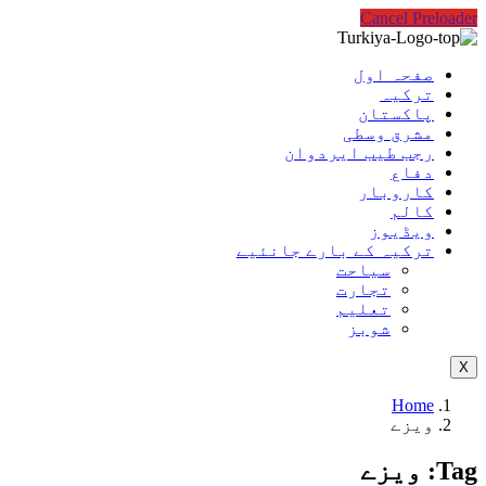
Cancel Preloader
صفحہ اول
ترکیہ
پاکستان
مشرق وسطی
رجب طیب ایردوان
دفاع
کاروبار
کالم
ویڈیوز
ترکیہ کے بارے جانئیے
سیاحت
تجارت
تعلیم
شوبز
X
Home
ویزے
Tag:
ویزے