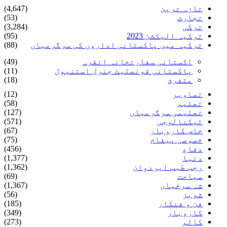
تازہ ترین
(4,647)
تجارت
(53)
ترکی
(3,284)
ترکیہ الیکشن 2023
(95)
ترکیہ میں پاکستانی اداروں کی سرگرمیاں
(88)
اکستانی سفارتخانہ انقرہ
(49)
پاکستانی قونصلیٹ جنرل استنبول
(11)
متفرق
(18)
تصاویر
(12)
تعلیم
(58)
تعلیمی سرگرمیاں
(127)
ٹیکنالوجی
(571)
خاص کاروبار
(67)
خصوصی پیغام
(75)
دفاع
(456)
دنیا
(1,377)
رجب طیب ایردوان
(1,362)
سیاحت
(69)
شہ سرخیاں
(1,367)
شوبز
(56)
فن و فنکار
(185)
کاروبار
(349)
کالم
(273)