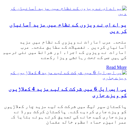
یو اے ای نے ویزوں کے نظام میں مزید آسانیاں
کر دیں
متحدہ عرب امارات نے ویزوں کے نظام میں مزید
آسانیاں کردیں ۔ تفصیلات کے مطابق متحدہ عرب
امارات نے ویزوں کے اجراء اور شرائط میں نئی ترمیم
کی ہیں جس کے تحت رہائشی ویزا رکھنے
Read More
پی ایس ایل 6 میں شرکت کے لیے مزید 4 کھلاڑیوں
کو ویزے جاری
پاکستان سپر لیگ میں شرکت کے لیے مزید چار کھلاڑیوں
کو ویزے جاری کردیے گئے۔ پاکستان کرکٹ بورڈ نے
ویزے جاری کیے جانے کی تصدیق کرتے ہوئے بتایا کہ
عمر امین، حماد اعظم، خالد عثمان