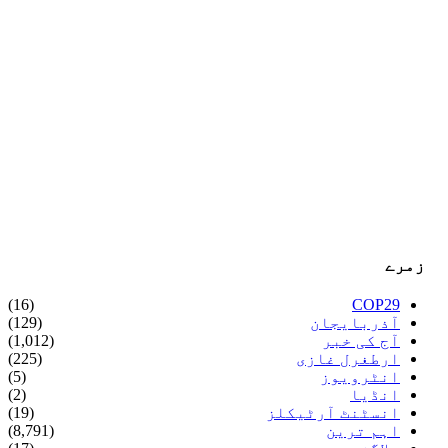
زمرے
(16)
COP29
آذربایجان
(129)
آج کی خبر
(1,012)
ارطغرل غازی
(225)
انٹرویوز
(5)
انڈیا
(2)
انسٹنٹ آرٹیکلز
(19)
اہم ترین
(8,791)