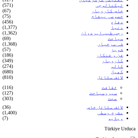
ٹیکنالوجی
(571)
خاص کاروبار
(67)
خصوصی پیغام
(75)
دفاع
(456)
دنیا
(1,377)
رجب طیب ایردوان
(1,362)
سیاحت
(69)
شہ سرخیاں
(1,368)
شوبز
(57)
فن و فنکار
(186)
کاروبار
(349)
کالم
(274)
کھیل
(680)
لائف سٹائل
(810)
ثقافت
(116)
سیروسیاحت
(127)
صحت
(303)
لائف سٹائل خاص
(36)
مشرق وسطی
(1,400)
ویڈیو
(7)
Türkiye Urduca