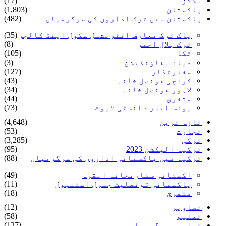
بلاگز
(17)
پاکستان
(1,803)
پاکستان میں ترک اداروں کی سرگرمیاں
(482)
پاک ترک معارف انٹرنشنل سکول اینڈ کالجز
(35)
ترک ہلال احمر
(8)
ٹکا
(105)
دیانت فاؤنڈیشن
(3)
سفارتکار
(127)
کراچی قونصل خانہ
(43)
لاہور قونصل خانہ
(34)
متفرق
(44)
یونس ایمرے انسٹی ٹیوٹ
(73)
تازہ ترین
(4,648)
تجارت
(53)
ترکی
(3,285)
ترکیہ الیکشن 2023
(95)
ترکیہ میں پاکستانی اداروں کی سرگرمیاں
(88)
اکستانی سفارتخانہ انقرہ
(49)
پاکستانی قونصلیٹ جنرل استنبول
(11)
متفرق
(18)
تصاویر
(12)
تعلیم
(58)
تعلیمی سرگرمیاں
(127)