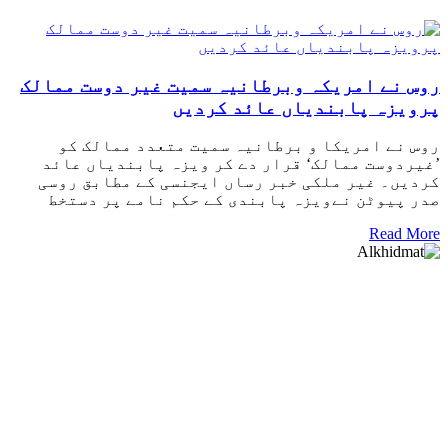
روس نے امریکہ وبرطانیہ سمیت غیر دوست ممالک
پرویزہ پابندیاں عائد کردیں
روس نے امریکا و برطانیہ سمیت متعدد ممالک کو
’غیردوست ممالک‘ قرار دے کر ویزہ پابندیاں عائد
کردیں۔ غیر ملکی خبر رساں ایجنسی کے مطابق روسی
صدر پیوٹن نےویزہ پابندی کے حکم نامے پر دستخط
Read More