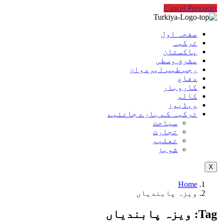
Cancel Preloader
صفحہ اول
ترکیہ
پاکستان
مشرق وسطی
رجب طیب ایردوان
دفاع
کاروبار
کالم
ویڈیوز
ترکیہ کے بارے جانئیے
سیاحت
تجارت
تعلیم
شوبز
X
Home
ویزہ پابندیاں
Tag:
ویزہ پابندیاں