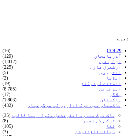
زمرے
(16)
COP29
آذربایجان
(129)
آج کی خبر
(1,012)
ارطغرل غازی
(225)
انٹرویوز
(5)
انڈیا
(2)
انسٹنٹ آرٹیکلز
(19)
اہم ترین
(8,785)
بلاگز
(17)
پاکستان
(1,803)
پاکستان میں ترک اداروں کی سرگرمیاں
(482)
پاک ترک معارف انٹرنشنل سکول اینڈ کالجز
(35)
ترک ہلال احمر
(8)
ٹکا
(105)
دیانت فاؤنڈیشن
(3)