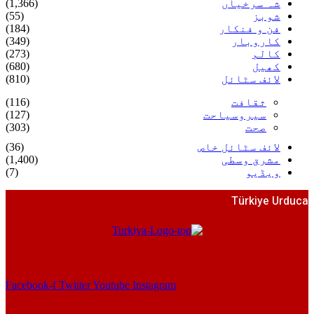
شہ سرخیاں
(1,366)
شوبز
(55)
فن و فنکار
(184)
کاروبار
(349)
کالم
(273)
کھیل
(680)
لائف سٹائل
(810)
ثقافت
(116)
سیروسیاحت
(127)
صحت
(303)
لائف سٹائل خاص
(36)
مشرق وسطی
(1,400)
ویڈیو
(7)
Türkiye Urduca
Facebook-f
Twitter
Youtube
Instagram