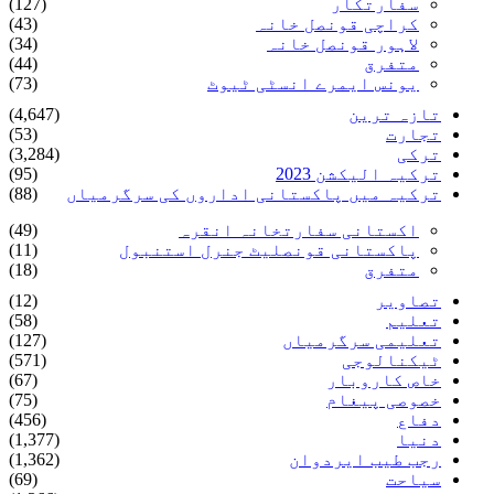
سفارتکار
(127)
کراچی قونصل خانہ
(43)
لاہور قونصل خانہ
(34)
متفرق
(44)
یونس ایمرے انسٹی ٹیوٹ
(73)
تازہ ترین
(4,647)
تجارت
(53)
ترکی
(3,284)
ترکیہ الیکشن 2023
(95)
ترکیہ میں پاکستانی اداروں کی سرگرمیاں
(88)
اکستانی سفارتخانہ انقرہ
(49)
پاکستانی قونصلیٹ جنرل استنبول
(11)
متفرق
(18)
تصاویر
(12)
تعلیم
(58)
تعلیمی سرگرمیاں
(127)
ٹیکنالوجی
(571)
خاص کاروبار
(67)
خصوصی پیغام
(75)
دفاع
(456)
دنیا
(1,377)
رجب طیب ایردوان
(1,362)
سیاحت
(69)