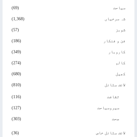
سیاحت
(69)
شہ سرخیاں
(1,368)
شوبز
(57)
فن و فنکار
(186)
کاروبار
(349)
کالم
(274)
کھیل
(680)
لائف سٹائل
(810)
ثقافت
(116)
سیروسیاحت
(127)
صحت
(303)
لائف سٹائل خاص
(36)