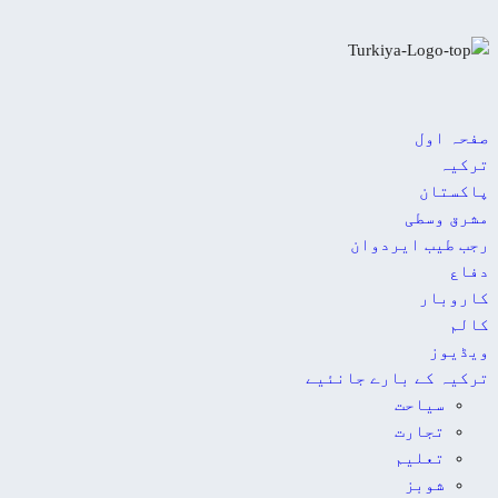
صفحہ اول
ترکیہ
پاکستان
مشرق وسطی
رجب طیب ایردوان
دفاع
کاروبار
کالم
ویڈیوز
ترکیہ کے بارے جانئیے
سیاحت
تجارت
تعلیم
شوبز