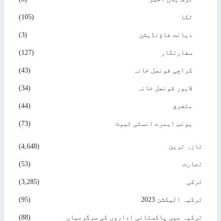
ٹکا
(105)
دیانت فاؤنڈیشن
(3)
سفارتکار
(127)
کراچی قونصل خانہ
(43)
لاہور قونصل خانہ
(34)
متفرق
(44)
یونس ایمرے انسٹی ٹیوٹ
(73)
تازہ ترین
(4,648)
تجارت
(53)
ترکی
(3,285)
ترکیہ الیکشن 2023
(95)
ترکیہ میں پاکستانی اداروں کی سرگرمیاں
(88)