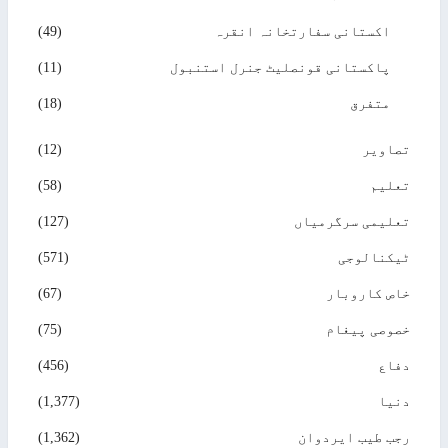
اکستانی سفارتخانہ انقرہ
(49)
پاکستانی قونصلیٹ جنرل استنبول
(11)
متفرق
(18)
تصاویر
(12)
تعلیم
(58)
تعلیمی سرگرمیاں
(127)
ٹیکنالوجی
(571)
خاص کاروبار
(67)
خصوصی پیغام
(75)
دفاع
(456)
دنیا
(1,377)
رجب طیب ایردوان
(1,362)