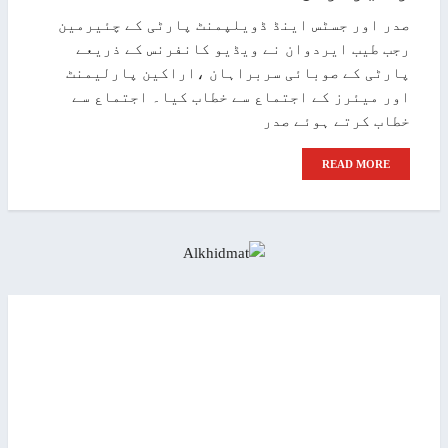
صدر اور جسٹس اینڈ ڈویلپمنٹ پارٹی کے چئیرمین
رجب طیب ایردوان نے ویڈیو کانفرنس کے ذریعے
پارٹی کے صوبائی سربراہان ،اراکین پارلیمنٹ
اور میئرز کے اجتماع سے خطاب کیا۔ اجتماع سے
خطاب کرتے ہوئے صدر
READ MORE