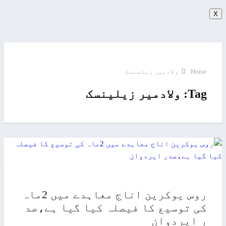
X
Home
ولادمیر زیلینسک
Tag:
ولادمیر زیلینسک
روس یوکرین اناج معاہدے میں 2ماہ
کی توسیع کا فیصلہ کیا گیا ہے،صد
ر ایردوان