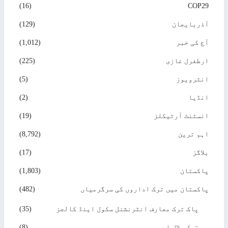
(16)
COP29
آذربایجان
(129)
آج کی خبر
(1,012)
ارطغرل غازی
(225)
انٹرویوز
(5)
انڈیا
(2)
انسٹنٹ آرٹیکلز
(19)
اہم ترین
(8,792)
بلاگز
(17)
پاکستان
(1,803)
پاکستان میں ترک اداروں کی سرگرمیاں
(482)
پاک ترک معارف انٹرنشنل سکول اینڈ کالجز
(35)
ترک ہلال احمر
(8)