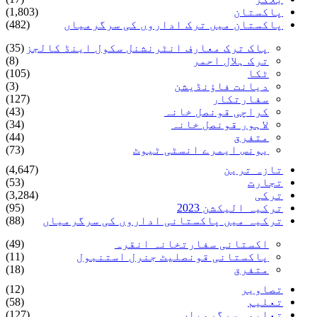
پاکستان
(1,803)
پاکستان میں ترک اداروں کی سرگرمیاں
(482)
پاک ترک معارف انٹرنشنل سکول اینڈ کالجز
(35)
ترک ہلال احمر
(8)
ٹکا
(105)
دیانت فاؤنڈیشن
(3)
سفارتکار
(127)
کراچی قونصل خانہ
(43)
لاہور قونصل خانہ
(34)
متفرق
(44)
یونس ایمرے انسٹی ٹیوٹ
(73)
تازہ ترین
(4,647)
تجارت
(53)
ترکی
(3,284)
ترکیہ الیکشن 2023
(95)
ترکیہ میں پاکستانی اداروں کی سرگرمیاں
(88)
اکستانی سفارتخانہ انقرہ
(49)
پاکستانی قونصلیٹ جنرل استنبول
(11)
متفرق
(18)
تصاویر
(12)
تعلیم
(58)
تعلیمی سرگرمیاں
(127)