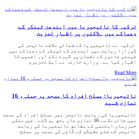
ترکیہ کا نائیجیریا میں ایندھن ٹینکر کے
دھماکے میں ہلاکتوں پر اظہار تعزیت
ترکیہ نے نائیجیریا کے شمالی علاقے نائیجر کی
گورارا ریاست میں ایندھن کے ٹینکر کے دھماکے میں
قیمتی جانوں کے نقصان پر گہرے دکھ اور افسوس کا
اظہار کیا ہے۔ وزارت خارجہ نے ایک تحریری
Read More
نائیجیریا: مسلح افراد کا مسجد پر حملہ، 16
نمازی شہید
نائیجیریا کی ریاست نائیجر میں مسلح افراد کی مسجد
میں فائرنگ سے 16 نمازی جاں بحق ہو گئے۔ غیرملکی
خبررساں ایجنسی کے مطابق نائیجیریا کی ریاست
نائیجر کے ضلع مشیگو کے گاؤں کی مسجد پر مسلح