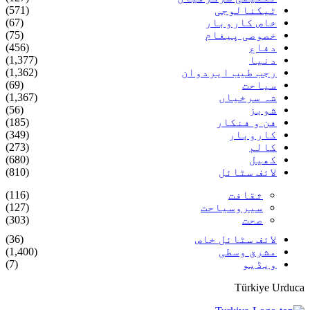
ٹیکنالوجی
(571)
خاص کاروبار
(67)
خصوصی پیغام
(75)
دفاع
(456)
دنیا
(1,377)
رجب طیب ایردوان
(1,362)
سیاحت
(69)
شہ سرخیاں
(1,367)
شوبز
(56)
فن و فنکار
(185)
کاروبار
(349)
کالم
(273)
کھیل
(680)
لائف سٹائل
(810)
ثقافت
(116)
سیروسیاحت
(127)
صحت
(303)
لائف سٹائل خاص
(36)
مشرق وسطی
(1,400)
ویڈیو
(7)
Türkiye Urduca