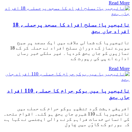
Read More
نائیجیریا: مسلح افراد کا مسجد پرحملہ، 18
افراد جاں بحق
نائیجیریا کے شمالی علاقے میں ایک مسجد پر صبح
سویرے نماز کے دوران مسلح افراد نے حملہ کر کے 18
نمازیوں کو جاں بحق کردیا۔ غیر ملکی خبر رساں
ادارے اے پی کی رپورٹ کے
Read More
نائیجیریا میں بوکو حرام کا حملہ، 110 افراد
جاں بحق
افریقی دہشت گرد تنظیم بوکو حرام کے حملے میں
نائیجیریا کے 110 شہری جاں بحق ہو گئے۔ اقوام متحدہ
کی انسانی خدمات فراہم کرنے والی ایجنسی نے کہا ہے
کہ بورنو کے گاوٗں میں چاول