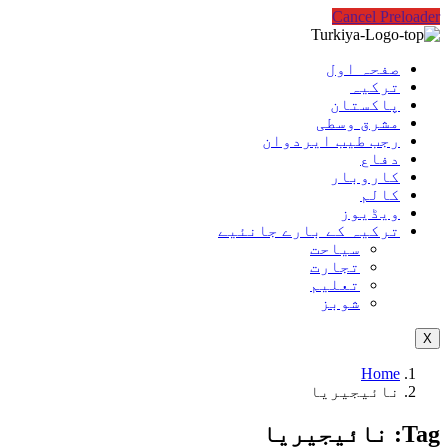
Cancel Preloader
صفحہ اول
ترکیہ
پاکستان
مشرق وسطی
رجب طیب ایردوان
دفاع
کاروبار
کالم
ویڈیوز
ترکیہ کے بارے جانئیے
سیاحت
تجارت
تعلیم
شوبز
X
Home
نائیجیریا
Tag:
نائیجیریا