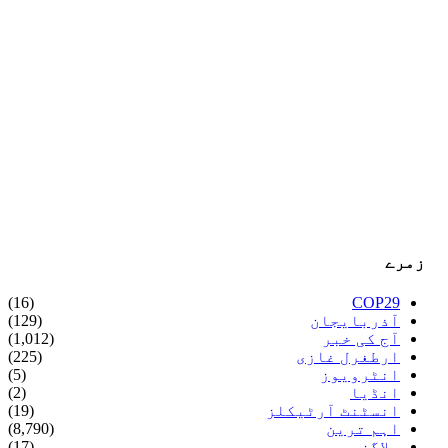
زمرے
(16)
COP29
آذربایجان
(129)
آج کی خبر
(1,012)
ارطغرل غازی
(225)
انٹرویوز
(5)
انڈیا
(2)
انسٹنٹ آرٹیکلز
(19)
اہم ترین
(8,790)
بلاگز
(17)