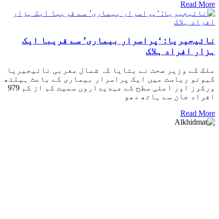
Read More
نائیجیریا: ‘پراسرار بیماری’ سے قریبا ایک
ہزار افراد ہلاک
ملک کے وزیر صحت نے بتایا کہ شمال مغربی نائیجیریا
کیونو ریاست میں ایک پراسرار بیماری کے باعث ہیلتھ
ورکرز اور اعلی سطح کے عہدیداروں سمیت کم از کم 979
افراد جان سے ہاتھ دھو
Read More