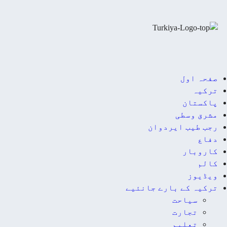
صفحہ اول
ترکیہ
پاکستان
مشرق وسطی
رجب طیب ایردوان
دفاع
کاروبار
کالم
ویڈیوز
ترکیہ کے بارے جانئیے
سیاحت
تجارت
تعلیم