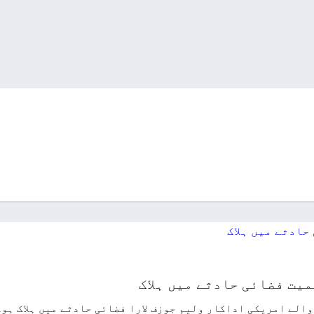
یت فضائی حادثے میں ہلاک
والے امریکی اداکار ولیم جوزف لارا فضائی حادثے میں ہلاک ہ