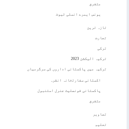
متفرق
یونس ایمرے انسٹی ٹیوٹ
تازہ ترین
تجارت
ترکی
ترکیہ الیکشن 2023
ترکیہ میں پاکستانی اداروں کی سرگرمیاں
اکستانی سفارتخانہ انقرہ
پاکستانی قونصلیٹ جنرل استنبول
متفرق
تصاویر
تعلیم