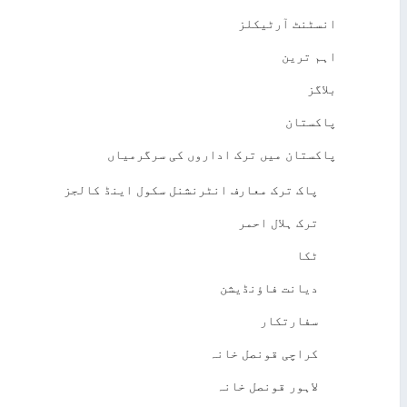
انسٹنٹ آرٹیکلز
اہم ترین
بلاگز
پاکستان
پاکستان میں ترک اداروں کی سرگرمیاں
پاک ترک معارف انٹرنشنل سکول اینڈ کالجز
ترک ہلال احمر
ٹکا
دیانت فاؤنڈیشن
سفارتکار
کراچی قونصل خانہ
لاہور قونصل خانہ