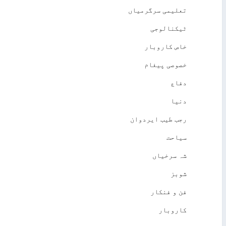
تعلیمی سرگرمیاں
ٹیکنالوجی
خاص کاروبار
خصوصی پیغام
دفاع
دنیا
رجب طیب ایردوان
سیاحت
شہ سرخیاں
شوبز
فن و فنکار
کاروبار