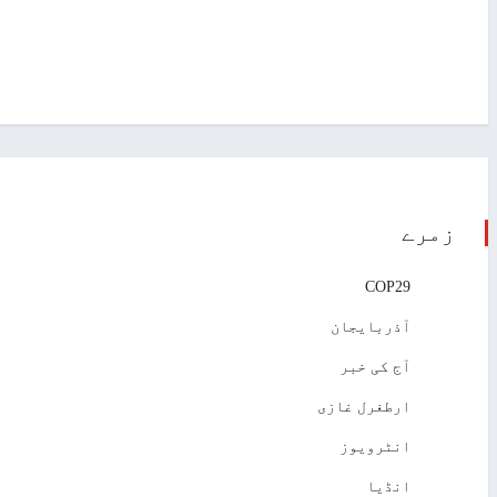
زمرے
COP29
آذربایجان
آج کی خبر
ارطغرل غازی
انٹرویوز
انڈیا