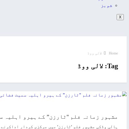
شوبز
X
Home
لالی ووڈ
Tag:
لالی ووڈ
مشہور زمانہ فلم "ٹارزن” کے ہیرو اہلیہ سم
ہالی وڈکی مشہور فلم 'ٹارزن' میں مرکزی کردار اداکرنے 