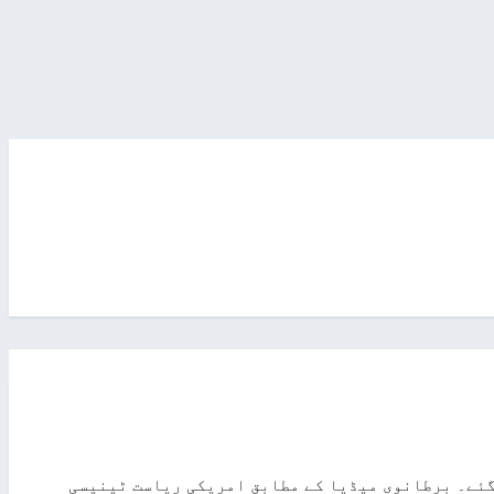
وگئے۔ برطانوی میڈیا کے مطابق امریکی ریاست ٹینیسی