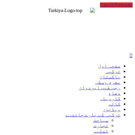
Cancel Preloader
صفحہ اول
ترکیہ
پاکستان
مشرق وسطی
رجب طیب ایردوان
دفاع
کاروبار
کالم
ویڈیوز
ترکیہ کے بارے جانئیے
سیاحت
تجارت
تعلیم