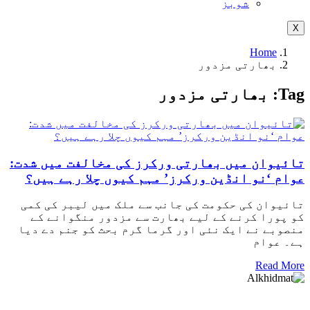
شوبز
X
Home
بھارتی مزدور
Tag:
بھارتی مزدور
تائیوان میں بھارتی ورکرز کی مخالفت میں شدت:
عوام ‘نو انڈین ورکرز’ مہم کیوں چلا رہے ہیں؟
تائیوان کی حکومت کی جانب سے ملک میں لیبر کی کمی
کو پورا کرنے کے لیے بھارت سے مزدور منگوانے کے
منصوبے نے ایک نئی اور گرما گرم بحث کو جنم دے دیا
ہے۔ عوام
Read More