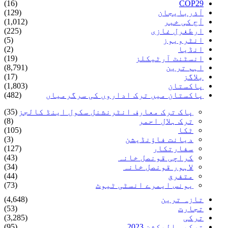
(16)
COP29
آذربایجان
(129)
آج کی خبر
(1,012)
ارطغرل غازی
(225)
انٹرویوز
(5)
انڈیا
(2)
انسٹنٹ آرٹیکلز
(19)
اہم ترین
(8,791)
بلاگز
(17)
پاکستان
(1,803)
پاکستان میں ترک اداروں کی سرگرمیاں
(482)
پاک ترک معارف انٹرنشنل سکول اینڈ کالجز
(35)
ترک ہلال احمر
(8)
ٹکا
(105)
دیانت فاؤنڈیشن
(3)
سفارتکار
(127)
کراچی قونصل خانہ
(43)
لاہور قونصل خانہ
(34)
متفرق
(44)
یونس ایمرے انسٹی ٹیوٹ
(73)
تازہ ترین
(4,648)
تجارت
(53)
ترکی
(3,285)
ترکیہ الیکشن 2023
(95)