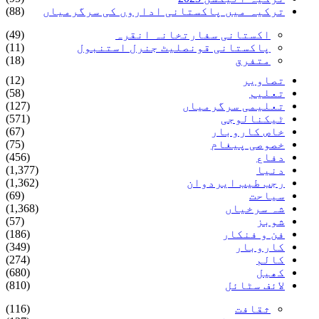
ترکیہ میں پاکستانی اداروں کی سرگرمیاں
(88)
اکستانی سفارتخانہ انقرہ
(49)
پاکستانی قونصلیٹ جنرل استنبول
(11)
متفرق
(18)
تصاویر
(12)
تعلیم
(58)
تعلیمی سرگرمیاں
(127)
ٹیکنالوجی
(571)
خاص کاروبار
(67)
خصوصی پیغام
(75)
دفاع
(456)
دنیا
(1,377)
رجب طیب ایردوان
(1,362)
سیاحت
(69)
شہ سرخیاں
(1,368)
شوبز
(57)
فن و فنکار
(186)
کاروبار
(349)
کالم
(274)
کھیل
(680)
لائف سٹائل
(810)
ثقافت
(116)