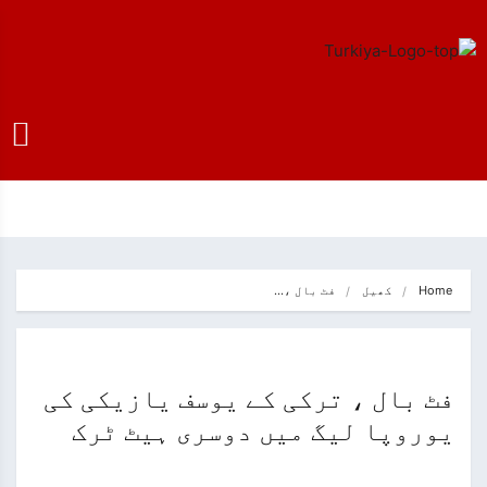
Home
کھیل
فٹ بال ،…
فٹ بال ، ترکی کے یوسف یازیکی کی
یوروپا لیگ میں دوسری ہیٹ ٹرک