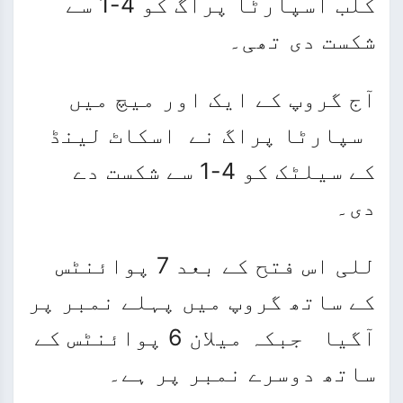
کلب اسپارٹا پراگ کو 4-1 سے
شکست دی تھی۔
آج گروپ کے ایک اور میچ میں
سپارٹا پراگ نے اسکاٹ لینڈ
کے سیلٹک کو 4-1 سے شکست دے
دی۔
للی اس فتح کے بعد 7 پوائنٹس
کے ساتھ گروپ میں پہلے نمبر پر
آگیا جبکہ میلان 6 پوائنٹس کے
ساتھ دوسرے نمبر پر ہے۔