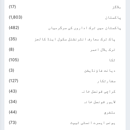
بلاگز
(17)
پاکستان
(1,803)
پاکستان میں ترک اداروں کی سرگرمیاں
(482)
پاک ترک معارف انٹرنشنل سکول اینڈ کالجز
(35)
ترک ہلال احمر
(8)
ٹکا
(105)
دیانت فاؤنڈیشن
(3)
سفارتکار
(127)
کراچی قونصل خانہ
(43)
لاہور قونصل خانہ
(34)
متفرق
(44)
یونس ایمرے انسٹی ٹیوٹ
(73)