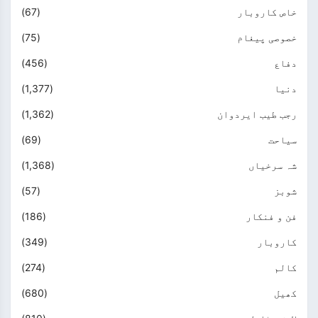
خاص کاروبار
(67)
خصوصی پیغام
(75)
دفاع
(456)
دنیا
(1,377)
رجب طیب ایردوان
(1,362)
سیاحت
(69)
شہ سرخیاں
(1,368)
شوبز
(57)
فن و فنکار
(186)
کاروبار
(349)
کالم
(274)
کھیل
(680)