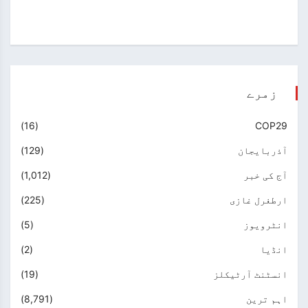
زمرے
(16)
COP29
آذربایجان
(129)
آج کی خبر
(1,012)
ارطغرل غازی
(225)
انٹرویوز
(5)
انڈیا
(2)
انسٹنٹ آرٹیکلز
(19)
اہم ترین
(8,791)