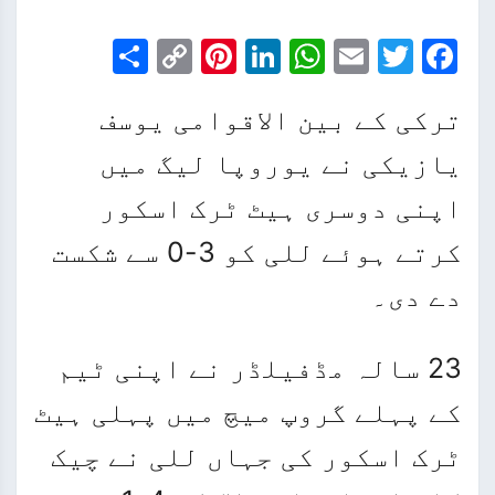
Share
Pinterest
Copy
LinkedIn
WhatsApp
Email
Facebook
Twitter
Link
ترکی کے بین الاقوامی یوسف
یازیکی نے یوروپا لیگ میں
اپنی دوسری ہیٹ ٹرک اسکور
کرتے ہوئے للی کو 3-0 سے شکست
دے دی۔
23 سالہ مڈفیلڈر نے اپنی ٹیم
کے پہلے گروپ میچ میں پہلی ہیٹ
ٹرک اسکور کی جہاں للی نے چیک