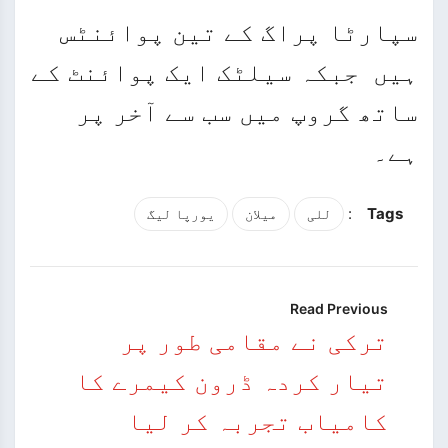
سپارٹا پراگ کے تین پوائنٹس
ہیں جبکہ سیلٹک ایک پوائنٹ کے
ساتھ گروپ میں سب سے آخر پر
ہے۔
:
Tags
للی
میلان
یورپا لیگ
Read Previous
ترکی نے مقامی طور پر
تیار کردہ ڈرون کیمرے کا
کامیاب تجربہ کر لیا