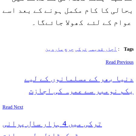
بحالی کا کام مکمل ہونے کے بعد اسے
عوام کے لئے کھولا جائےگا۔
Tags
:
آچار قدیمہ
ترکی
چرچ
ماردین
Read Previous
دنیا بھر کے مسلمانوں کے لیے
یکم نومبر سے عمرہ کی اجازت
Read Next
ترکی میں 4 ہزار سال پرانی
ٹیکسٹائل مل دریافت