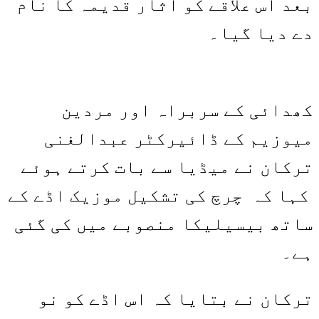
بعد اس علاقے کو آثار قدیمہ کا نام
دے دیا گیا۔
کھدائی کے سربراہ اور مردین
میوزیم کے ڈائیرکٹر عبدالغنی
ترکان نے میڈیا سے بات کرتے ہوئے
کہا کہ چرچ کی تشکیل موزیک اڈے کے
ساتھ بیسیلیکا منصوبے میں کی گئی
ہے۔
ترکان نے بتایا کہ اس اڈے کو نو