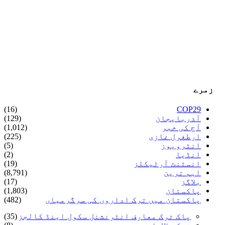
زمرے
(16)
COP29
آذربایجان
(129)
آج کی خبر
(1,012)
ارطغرل غازی
(225)
انٹرویوز
(5)
انڈیا
(2)
انسٹنٹ آرٹیکلز
(19)
اہم ترین
(8,791)
بلاگز
(17)
پاکستان
(1,803)
پاکستان میں ترک اداروں کی سرگرمیاں
(482)
پاک ترک معارف انٹرنشنل سکول اینڈ کالجز
(35)