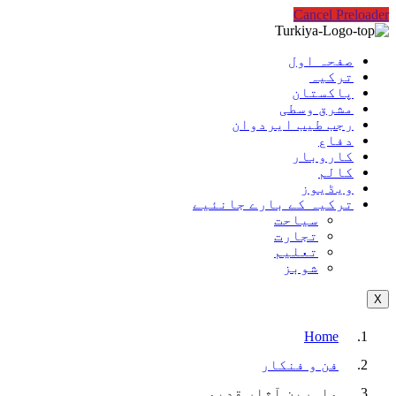
Cancel Preloader
صفحہ اول
ترکیہ
پاکستان
مشرق وسطی
رجب طیب ایردوان
دفاع
کاروبار
کالم
ویڈیوز
ترکیہ کے بارے جانئیے
سیاحت
تجارت
تعلیم
شوبز
X
Home
فن و فنکار
ماہرین آثار قدیمہ…