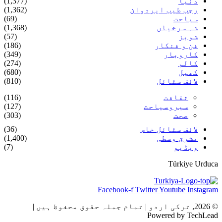
دنیا
(1,377)
رجب طیب ایردوان
(1,362)
سیاحت
(69)
شہ سرخیاں
(1,368)
شوبز
(57)
فن و فنکار
(186)
کاروبار
(349)
کالم
(274)
کھیل
(680)
لائف سٹائل
(810)
ثقافت
(116)
سیروسیاحت
(127)
صحت
(303)
لائف سٹائل خاص
(36)
مشرق وسطی
(1,400)
ویڈیو
(7)
Türkiye Urduca
Facebook-f
Twitter
Youtube
Instagram
© 2026, ترکی اردو | تمام جملہ حقوق محفوظ ہیں |
Powered by TechLead