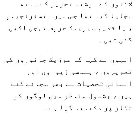
لائنوں کے نوشتہ تحریر کے ساتھ
سجایا گیا تھا جس میں ایسٹرنجیلو
، یا قدیم سیریاک حروف تہجی لکھی
گئی تھی۔
انہوں نے کہا کہ موزیک جانوروں کی
تصویروں ، ہندسی زیوروں اور
انسانی شخصیات سے بھی سجائے گئے
ہیں ، بشمول مناظر میں لوگوں کو
شکار پر دکھایا گیا ہے۔