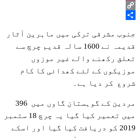
Pinterest
Copy
Share
Link
جنوب مشرقی ترکی میں ماہرین آثار
قدیمہ نے 1600 سالہ قدیم چرچ سے
تعلق رکھنے والے غیر موزوں
موزیکوں کے لئے کھدائی کا کام
شروع کر دیا ہے۔
مردین کے گوہستان گاوں میں 396
میں تعمیر کیا گیا یہ چرچ 18 ستمبر
2019 کو دریافت کیا گیا اور اسکے