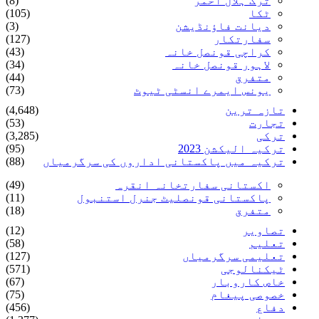
ترک ہلال احمر
(8)
ٹکا
(105)
دیانت فاؤنڈیشن
(3)
سفارتکار
(127)
کراچی قونصل خانہ
(43)
لاہور قونصل خانہ
(34)
متفرق
(44)
یونس ایمرے انسٹی ٹیوٹ
(73)
تازہ ترین
(4,648)
تجارت
(53)
ترکی
(3,285)
ترکیہ الیکشن 2023
(95)
ترکیہ میں پاکستانی اداروں کی سرگرمیاں
(88)
اکستانی سفارتخانہ انقرہ
(49)
پاکستانی قونصلیٹ جنرل استنبول
(11)
متفرق
(18)
تصاویر
(12)
تعلیم
(58)
تعلیمی سرگرمیاں
(127)
ٹیکنالوجی
(571)
خاص کاروبار
(67)
خصوصی پیغام
(75)
دفاع
(456)