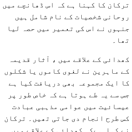
ترکان کا کہنا ہے کہ اس ڈھانچے میں
روحانی شخصیات کے نام شامل ہیں
جنہوں نے اس کی تعمیر میں حصہ لیا
تھا۔
کھدائی کے علاقے میں ، آثار قدیمہ
کے ماہرین نے لغوی کاموں یا شکلوں
کا ایک مجموعہ بھی دریافت کیا ہے
جس سے یہ طے ہوتا ہے کہ خاص طور پر
عیسائیت میں عوامی مذہبی عبادت
کس طرح انجام دی جاتی تھیں۔ ترکان
نے کہا ہےکہ کھدائی کے علاقے میں