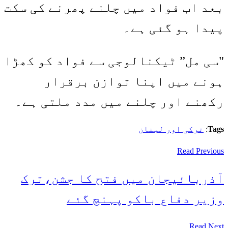
بعد اب فواد میں چلنے پھرنے کی سکت
پیدا ہو گئی ہے۔
"سی مل” ٹیکنالوجی سے فواد کو کھڑا
ہونے میں اپنا توازن برقرار
رکھنے اور چلنے میں مدد ملتی ہے۔
Tags
:
ترکی اور لبنان
Read Previous
آذربائیجان میں فتح کا جشن،ترک
وزیر دفاع باکو پہنچ گئے
Read Next