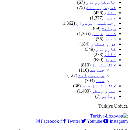
خاص کاروبار
(67)
خصوصی پیغام
(75)
دفاع
(456)
دنیا
(1,377)
رجب طیب ایردوان
(1,362)
سیاحت
(69)
شہ سرخیاں
(1,365)
شوبز
(55)
فن و فنکار
(184)
کاروبار
(349)
کالم
(273)
کھیل
(680)
لائف سٹائل
(810)
ثقافت
(116)
سیروسیاحت
(127)
صحت
(303)
لائف سٹائل خاص
(36)
مشرق وسطی
(1,400)
ویڈیو
(7)
Türkiye Urduca
Facebook-f
Twitter
Youtube
Instagram