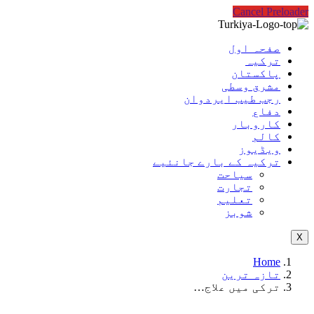
Cancel Preloader
صفحہ اول
ترکیہ
پاکستان
مشرق وسطی
رجب طیب ایردوان
دفاع
کاروبار
کالم
ویڈیوز
ترکیہ کے بارے جانئیے
سیاحت
تجارت
تعلیم
شوبز
X
Home
تازہ ترین
ترکی میں علاج…