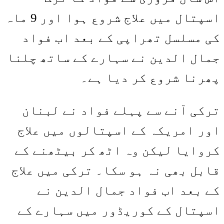
اسپتال میں علاج شروع ہوا اور 9 ماہ
کی مسلسل تھراپی کے بعد اب فواد
جمال الدین نے سہارے کے ساتھ چلنا
پھرنا شروع کر دیا ہے۔
ترکی آنے سے پہلے فواد نے لبنان
اور امریکہ کے اسپتالوں میں علاج
کروایا لیکن وہ اٹھ کر بیٹھنے کے
قابل بھی نہ ہو سکا۔ ترکی میں علاج
کے بعد اب فواد جمال الدین نے
اسپتال کے کوریڈور میں سہارے کے