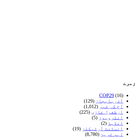
زمرے
COP29
(16)
آذربایجان
(129)
آج کی خبر
(1,012)
ارطغرل غازی
(225)
انٹرویوز
(5)
انڈیا
(2)
انسٹنٹ آرٹیکلز
(19)
اہم ترین
(8,780)