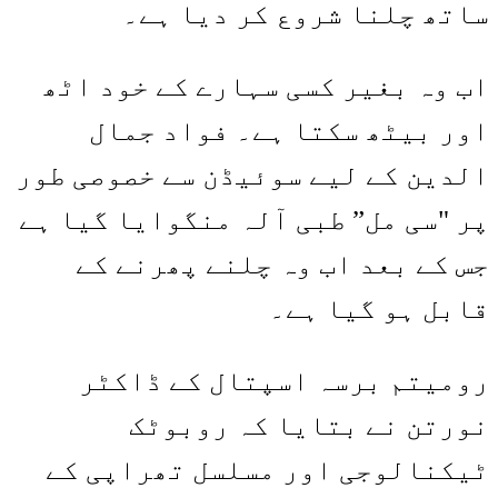
ساتھ چلنا شروع کر دیا ہے۔
اب وہ بغیر کسی سہارے کے خود اٹھ
اور بیٹھ سکتا ہے۔ فواد جمال
الدین کے لیے سوئیڈن سے خصوصی طور
پر "سی مل” طبی آلہ منگوایا گیا ہے
جس کے بعد اب وہ چلنے پھرنے کے
قابل ہو گیا ہے۔
رومیتم برسہ اسپتال کے ڈاکٹر
نورتن نے بتایا کہ روبوٹک
ٹیکنالوجی اور مسلسل تھراپی کے