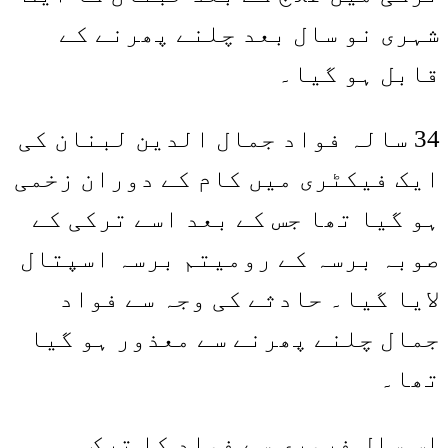
شہری نو سال بعد چلنے پھرنے کے
قابل ہو گیا۔
34 سالہ فواد جمال الدین لبنان کی
ایک فیکٹری میں کام کے دوران زخمی
ہو گیا تھا جس کے بعد اسے ترکی کے
صوبہ برسہ کے رومیتم برسہ اسپتال
لایا گیا۔ حادثے کی وجہ سے فواد
جمال چلنے پھرنے سے معذور ہو گیا
تھا۔
اس سال فروری سے فواد کا ترک