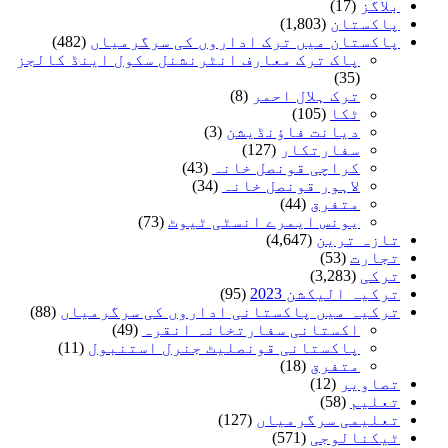
بلاگز
(17)
پاکستان
(1,803)
پاکستان میں ترک اداروں کی سرگرمیاں
(482)
پاک ترک معارف انٹرنشنل سکول اینڈ کالجز
(35)
ترک ہلال احمر
(8)
ٹکا
(105)
دیانت فاؤنڈیشن
(3)
سفارتکار
(127)
کراچی قونصل خانہ
(43)
لاہور قونصل خانہ
(34)
متفرق
(44)
یونس ایمرے انسٹی ٹیوٹ
(73)
تازہ ترین
(4,647)
تجارت
(53)
ترکی
(3,283)
ترکیہ الیکشن 2023
(95)
ترکیہ میں پاکستانی اداروں کی سرگرمیاں
(88)
اکستانی سفارتخانہ انقرہ
(49)
پاکستانی قونصلیٹ جنرل استنبول
(11)
متفرق
(18)
تصاویر
(12)
تعلیم
(58)
تعلیمی سرگرمیاں
(127)
ٹیکنالوجی
(571)