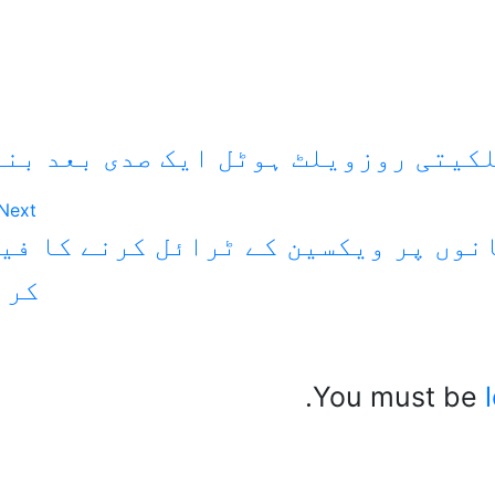
کیتی روزویلٹ ہوٹل ایک صدی بعد بند
Next
نوں پر ویکسین کے ٹرائل کرنے کا فی
کر 
You must be