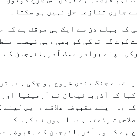
ے جاری تنازعہ حل نہیں ہو سکتا۔
 کا پہلے دن سے ایک ہی موقف ہے کہ ج
 کرے گا ترکی کو بھی وہی فیصلہ منط
رکی اپنے برادر ملک آذربائیجان کے
رات سے جنگ بندی شروع ہو چکی ہے۔ تر
کہا کہ آذربائیجان نے آرمینیا اور
کہ وہ اپنے مقبوضہ علاقے واپس لینے ک
لاحیت رکھتا ہے۔ انہوں نے کہا کہ
 ہے کہ وہ آذربائیجان کے مقبوضہ عل