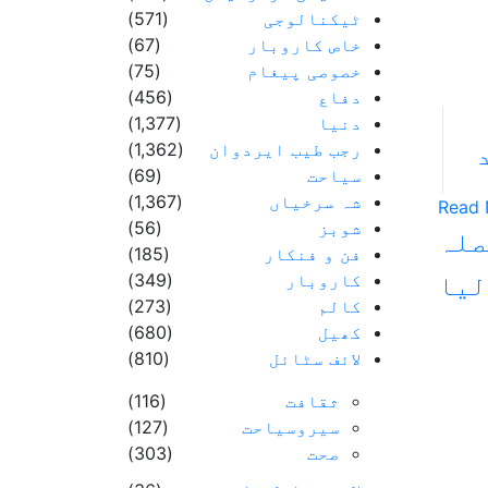
ٹیکنالوجی
(571)
خاص کاروبار
(67)
خصوصی پیغام
(75)
دفاع
(456)
دنیا
(1,377)
رجب طیب ایردوان
(1,362)
سیاحت
(69)
شہ سرخیاں
(1,367)
Read 
شوبز
(56)
صلہ
فن و فنکار
(185)
کاروبار
(349)
لیا
کالم
(273)
کھیل
(680)
لائف سٹائل
(810)
ثقافت
(116)
سیروسیاحت
(127)
صحت
(303)