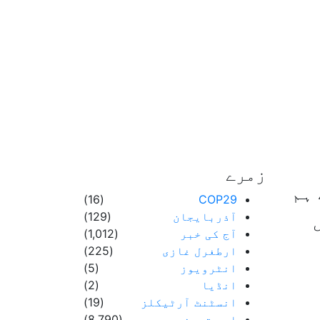
زمرے
ہم
(16)
COP29
آذربایجان
(129)
آج کی خبر
(1,012)
ارطغرل غازی
(225)
انٹرویوز
(5)
انڈیا
(2)
انسٹنٹ آرٹیکلز
(19)
اہم ترین
(8,790)