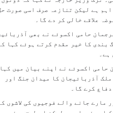
اہم ہے لیکن تنازعہ صرف اسی صورت حل
ضہ علاقے خالی کر دے گا۔
رجمان حامی اکسوئے نے بھی آذربائی
 بندی کا خیر مقدم کرتے ہوئے کہا کہ
 ہے۔
 حامی اکسوئے نے اپنے بیان میں کہا 
 ملک آذربائیجان کا میدان جنگ اور
دفاع کرے گا۔
 مارے جانے والے فوجیوں کی لاشوں کے
ک اہم فیصلہ ہے لیکن اس طرح دونوں