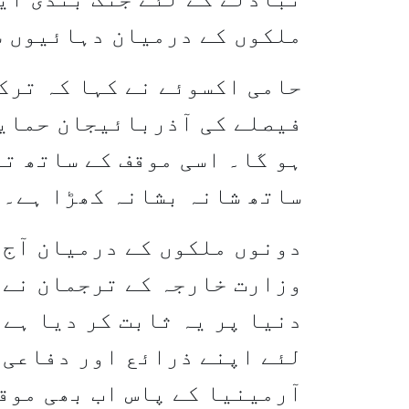
ملکوں کے درمیان دہائیوں س
حامی اکسوئے نے کہا کہ ترکی
فیصلے کی آذربائیجان حمایت
ہو گا۔ اسی موقف کے ساتھ ت
ساتھ شانہ بشانہ کھڑا ہے۔
دونوں ملکوں کے درمیان آج 
وزارت خارجہ کے ترجمان نے 
دنیا پر یہ ثابت کر دیا ہے 
لئے اپنے ذرائع اور دفاعی ص
آرمینیا کے پاس اب بھی موقع