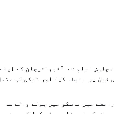
 چاوش اولو نے آذربائیجان کے اپنے 
 فون پر رابطہ کیا اور ترکی کی مکمل
رابطے میں ماسکو میں ہونے والے سہ
ی۔ ترک وزیر خارجہ نے کہا کہ دونوں