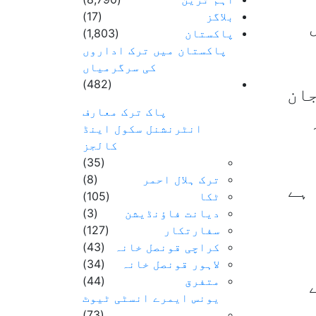
بلاگز
(17)
پاکستان
(1,803)
پاکستان میں ترک اداروں
کی سرگرمیاں
(482)
جان
پاک ترک معارف
انٹرنشنل سکول اینڈ
کالجز
(35)
ترک ہلال احمر
(8)
ہے
ٹکا
(105)
دیانت فاؤنڈیشن
(3)
سفارتکار
(127)
کراچی قونصل خانہ
(43)
لاہور قونصل خانہ
(34)
متفرق
(44)
یونس ایمرے انسٹی ٹیوٹ
(73)