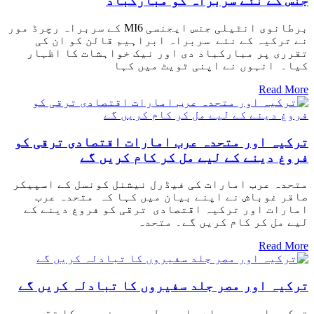
جنس کے نئے سربراہ کو مبارکباد
برطانوی انٹیلی جنس ایجنسی MI6 کے سربراہ رچرڈ مور
نے ترکیہ کے نئے سربراہ ابراہیم قالن کو ان کی
تقرری پر مبارکباد دی اور نیک خواہشات کا اظہار
کیا۔ انہوں نے اپنی ٹویٹ میں کہا
Read More
ترکیہ اور متحدہ عرب امارات اقتصادی ترقی کو
فروغ دینے کے لیے مل کر کام کریں گے
متحدہ عرب امارات کی فیڈرل نیشنل کونسل کے اسپیکر
صاقر غوباش نے اپنے بیان میں کہا کہ متحدہ عرب
امارات اور ترکیہ اقتصادی ترقی کو فروغ دینے کے
لیے مل کر کام کریں گے۔ متحدہ
Read More
ترکیہ اور مصر جلد سفیروں کا تبادلہ کریں گے
ترکیہ اور مصر جلد باہمی طور پر سفیروں کا تقرر