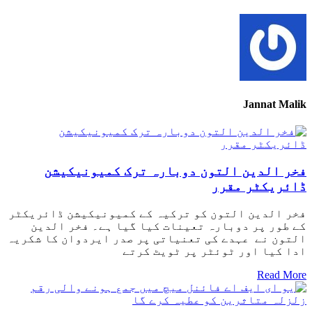
Jannat Malik
فخر الدین التون دوبارہ ترک کمیونیکیشن
ڈائریکٹر مقرر
فخر الدین التون کو ترکیہ کے کمیونیکیشن ڈائریکٹر
کے طور پر دوبارہ تعینات کیا گیا ہے۔ فخر الدین
التون نے عہدے کی تعنیاتی پر صدر ایردوان کا شکریہ
ادا کیا اور ٹوئٹر پر ٹویٹ کرتے
Read More