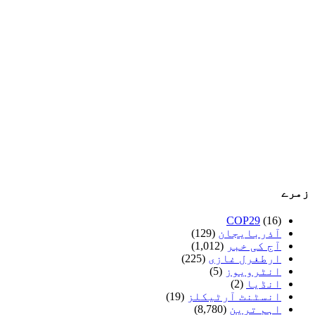
زمرے
COP29
(16)
آذربایجان
(129)
آج کی خبر
(1,012)
ارطغرل غازی
(225)
انٹرویوز
(5)
انڈیا
(2)
انسٹنٹ آرٹیکلز
(19)
اہم ترین
(8,780)