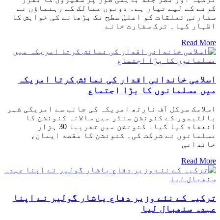
کرنے کے لیے تیار ہے۔ دونوں ممالک کے رہنماؤں نے
سفارتی تعلقات کو اعلیٰ سطح تک بڑھانے کی خواہش کا
اظہار کیا۔ ترک سفارت خانے
Read More
اسلامی خاندانی اقدار کی نمائش کرتا امریکہ
میں مسلمانوں کا بڑا اجتماع
اسلامک سرکل آف نارتھ امریکہ کی جانب سے امریکی شہر
بالٹیمور کے کنونشن سنٹر میں سالانہ کنونشن کا
انعقاد کیا گیا۔ کنونشن میں تقریبا 30 ہزار
مسلمانوں نے شرکت کی۔ کنونشن کا مقصد ایمان،
خاندانی
Read More
ترکیہ کے نئے وزیر دفاع یاشار گولیر نے اپنا
عہدہ سنھبال لیا