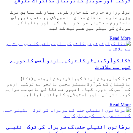
ترکیہ اور سویڈن کے درمیان مذاکرات متوقع
ترک وزارت خارجہ کے جاری کردہ بیان کے مطابق ترک
وزیر خارجہ حاقان فدان نے سویڈش ہم منصب ٹوبیاس
بلسٹروم سے ٹیلی فونک رابطہ کیا اور بتایا کہ
سویڈن کی نیٹو میں شمولیت کے لیے
Read More
ٹکا کوآرڈینیٹر کا ترکیہ اردو آفس کا دورہ،
ٹیم سے ملاقات
ترک کوآپریشن اینڈ کوراڈینیشن ایجنسی (ٹکا)
پاکستان کے کوآرڈینیٹر محسن بالجی نے ترکیہ اردو
کے آفس کا دورہ کیا۔ انہوں نے ٹکا کی جانب سے فراہم
کردہ نئی لیب اور اسٹوڈیو کا جائزہ لیا اور
Read More
برطانوی انٹیلی جنس کے سربراہ کی ترک انٹیلی