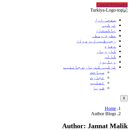
Cancel Preloader
صفحہ اول
ترکیہ
پاکستان
مشرق وسطی
رجب طیب ایردوان
دفاع
کاروبار
کالم
ویڈیوز
ترکیہ کے بارے جانئیے
سیاحت
تجارت
تعلیم
شوبز
X
Home
Author Blogs
Author:
Jannat Malik