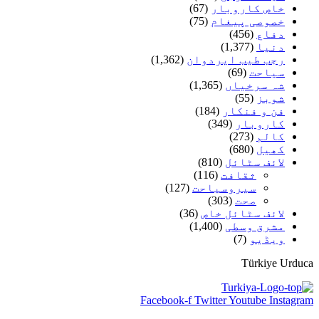
خاص کاروبار
(67)
خصوصی پیغام
(75)
دفاع
(456)
دنیا
(1,377)
رجب طیب ایردوان
(1,362)
سیاحت
(69)
شہ سرخیاں
(1,365)
شوبز
(55)
فن و فنکار
(184)
کاروبار
(349)
کالم
(273)
کھیل
(680)
لائف سٹائل
(810)
ثقافت
(116)
سیروسیاحت
(127)
صحت
(303)
لائف سٹائل خاص
(36)
مشرق وسطی
(1,400)
ویڈیو
(7)
Türkiye Urduca
Facebook-f
Twitter
Youtube
Instagram