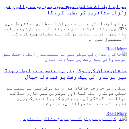
یو ای ایف اے فائنل میچ میں جمع ہونے والی رقم
زلزلہ متاثرین کو عطیہ کرے گا
یو ای ایف اے کی جانب سے بیان کے مطابق استنبول میں
2023 چیمپئنز لیگ فائنل کے ہفتے کے دوران ترکیہ اور
شام میں زلزلہ متاثرین کے لیے عطیات جمع کرے گا۔
"استنبول میں اس
Read More
حاقان فدان کی یوکرینی ہم منصب سے رابطہ، جنگ
میں ہونے والی پیش رفت پر تبادلہ خیال
ترک وزیر خارجہ حاقان فدان نے یوکرینی ہم منصب سے
ٹیلی فونک رابطہ کیا اور یوکرین میں جاری جنگ کے
حوالے سے گفتگو گی دیمیترو کلیبا نے ترک وزیر
خارجہ کو عہدہ سنھبالنے پر مبارک
Read More