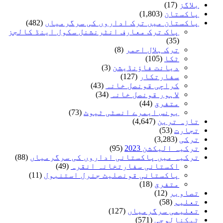
بلاگز
(17)
پاکستان
(1,803)
پاکستان میں ترک اداروں کی سرگرمیاں
(482)
پاک ترک معارف انٹرنشنل سکول اینڈ کالجز
(35)
ترک ہلال احمر
(8)
ٹکا
(105)
دیانت فاؤنڈیشن
(3)
سفارتکار
(127)
کراچی قونصل خانہ
(43)
لاہور قونصل خانہ
(34)
متفرق
(44)
یونس ایمرے انسٹی ٹیوٹ
(73)
تازہ ترین
(4,647)
تجارت
(53)
ترکی
(3,283)
ترکیہ الیکشن 2023
(95)
ترکیہ میں پاکستانی اداروں کی سرگرمیاں
(88)
اکستانی سفارتخانہ انقرہ
(49)
پاکستانی قونصلیٹ جنرل استنبول
(11)
متفرق
(18)
تصاویر
(12)
تعلیم
(58)
تعلیمی سرگرمیاں
(127)
ٹیکنالوجی
(571)